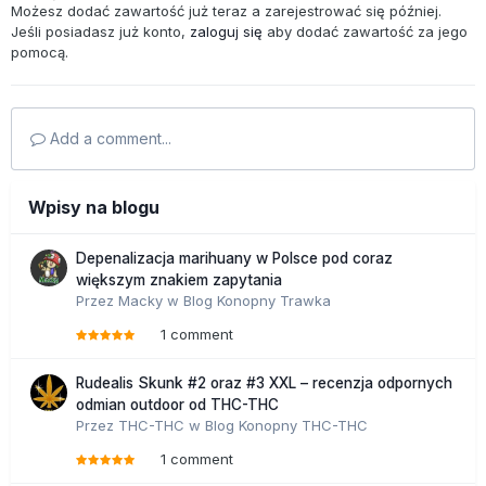
Możesz dodać zawartość już teraz a zarejestrować się później.
Jeśli posiadasz już konto,
zaloguj się
aby dodać zawartość za jego
pomocą.
Add a comment...
Wpisy na blogu
Depenalizacja marihuany w Polsce pod coraz
większym znakiem zapytania
Przez
Macky
w
Blog Konopny Trawka
1 comment
Rudealis Skunk #2 oraz #3 XXL – recenzja odpornych
odmian outdoor od THC-THC
Przez
THC-THC
w
Blog Konopny THC-THC
1 comment