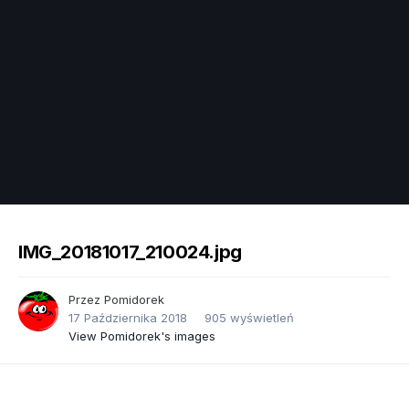
Image Tools
IMG_20181017_210024.jpg
Przez
Pomidorek
17 Października 2018
905 wyświetleń
View Pomidorek's images