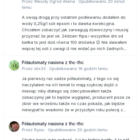
Przez
Wesoły Ogród Aliena
·
Opublikowano
20 minut
temu
A swoją drogą przy ostatnim podlewaniu dodałem do
wody 0,25g/l soli epsom i to dawka korekcyjna.
Chciałem zobaczyć jak zareagują dziewczyny i muszę
przyznać że jest ok. 24dzien flipa i wszystkie dni od
kiełka to jest dziś równa 100 dniówka 😉 Nie dawałem
więcej tej soli z uwagi iż nie widać po nich żadnych...
Półautomaty nasiona z thc-thc
Przez
stix33
·
Opublikowano
16 godzin temu
Ja pierwszy raz sadze półautomaty, z tego co się
naczytalem na ich temat to mają szybciej dojść o
miesiąc niby dlatego się zdecydowałem także
zobaczymy jak to będzie wyglądać, producent pisze ze
zbiór we wrześniu także no czas pokaże, jak będzie
niewypał to wiadomo że w przyszłym roku polecę z...
Półautomaty nasiona z thc-thc
Przez
Rysiu
·
Opublikowano
20 godzin temu
Chyba lepiej auto wybrać. Juz by ładnie kwitły. A te pół