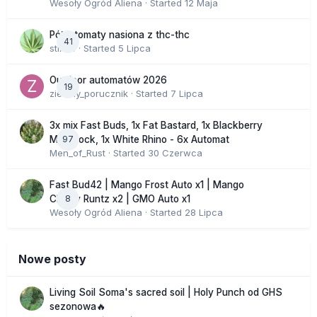
Wesoły Ogród Aliena
· Started
12 Maja
Półautomaty nasiona z thc-thc
41
stix33
· Started
5 Lipca
Outdoor automatów 2026
19
zielony_porucznik
· Started
7 Lipca
3x mix Fast Buds, 1x Fat Bastard, 1x Blackberry
97
Moonrock, 1x White Rhino - 6x Automat
Men_of_Rust
· Started
30 Czerwca
Fast Bud42 | Mango Frost Auto x1 | Mango
8
Cherry Runtz x2 | GMO Auto x1
Wesoły Ogród Aliena
· Started
28 Lipca
Nowe posty
Living Soil Soma's sacred soil | Holy Punch od GHS
sezonowa🔥