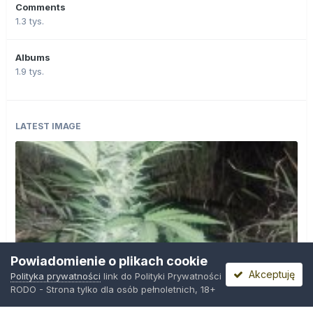
Comments
1.3 tys.
Albums
1.9 tys.
LATEST IMAGE
Powiadomienie o plikach cookie
Akceptuję
Polityka prywatności
link do Polityki Prywatności
RODO - Strona tylko dla osób pełnoletnich, 18+