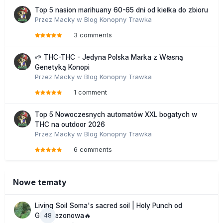
Top 5 nasion marihuany 60-65 dni od kiełka do zbioru
Przez
Macky
w
Blog Konopny Trawka
3 comments
🌱 THC-THC - Jedyna Polska Marka z Własną
Genetyką Konopi
Przez
Macky
w
Blog Konopny Trawka
1 comment
Top 5 Nowoczesnych automatów XXL bogatych w
THC na outdoor 2026
Przez
Macky
w
Blog Konopny Trawka
6 comments
Nowe tematy
Living Soil Soma's sacred soil | Holy Punch od
48
GHS sezonowa🔥