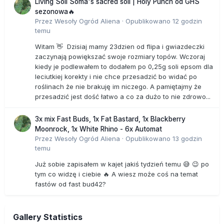
Living Soil Soma's sacred soil | Holy Punch od GHS
sezonowa🔥
Przez
Wesoły Ogród Aliena
·
Opublikowano
12 godzin
temu
Witam 👋 Dzisiaj mamy 23dzien od flipa i gwiazdeczki
zaczynają powiększać swoje rozmiary topów. Wczoraj
kiedy je podlewałem to dodałem po 0,25g soli epsom dla
leciutkiej korekty i nie chce przesadzić bo widać po
roślinach że nie brakuję im niczego. A pamiętajmy że
przesadzić jest dość łatwo a co za dużo to nie zdrowo...
3x mix Fast Buds, 1x Fat Bastard, 1x Blackberry
Moonrock, 1x White Rhino - 6x Automat
Przez
Wesoły Ogród Aliena
·
Opublikowano
13 godzin
temu
Już sobie zapisałem w kajet jakiś tydzień temu 😅 😉 po
tym co widzę i ciebie 🔥 A wiesz może coś na temat
fastów od fast bud42?
Gallery Statistics