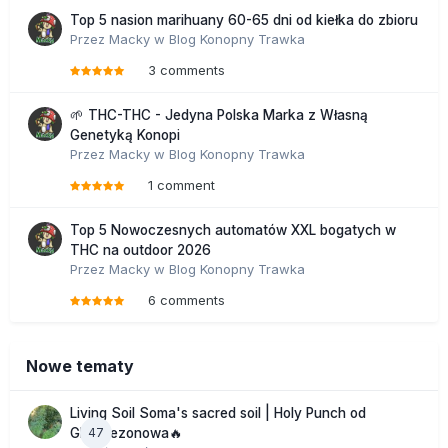
Top 5 nasion marihuany 60-65 dni od kiełka do zbioru
Przez
Macky
w
Blog Konopny Trawka
3 comments
🌱 THC-THC - Jedyna Polska Marka z Własną
Genetyką Konopi
Przez
Macky
w
Blog Konopny Trawka
1 comment
Top 5 Nowoczesnych automatów XXL bogatych w
THC na outdoor 2026
Przez
Macky
w
Blog Konopny Trawka
6 comments
Nowe tematy
Living Soil Soma's sacred soil | Holy Punch od
47
GHS sezonowa🔥