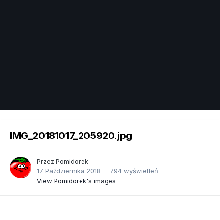
Image Tools
IMG_20181017_205920.jpg
Przez
Pomidorek
17 Października 2018
794 wyświetleń
View Pomidorek's images