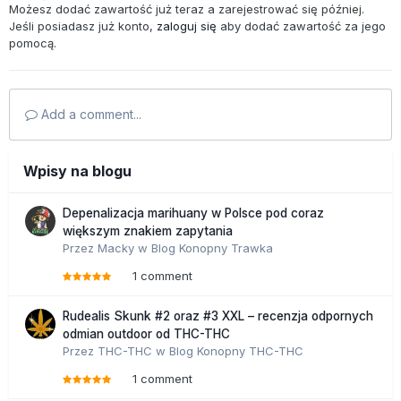
Możesz dodać zawartość już teraz a zarejestrować się później.
Jeśli posiadasz już konto,
zaloguj się
aby dodać zawartość za jego
pomocą.
Add a comment...
Wpisy na blogu
Depenalizacja marihuany w Polsce pod coraz
większym znakiem zapytania
Przez
Macky
w
Blog Konopny Trawka
1 comment
Rudealis Skunk #2 oraz #3 XXL – recenzja odpornych
odmian outdoor od THC-THC
Przez
THC-THC
w
Blog Konopny THC-THC
1 comment