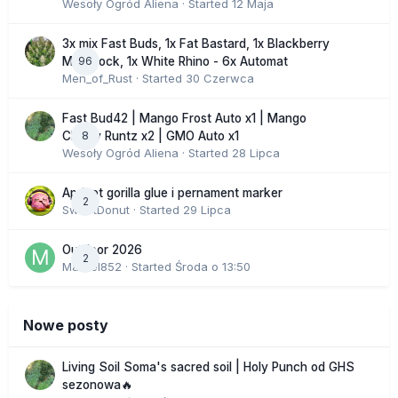
Wesoły Ogród Aliena
· Started
12 Maja
3x mix Fast Buds, 1x Fat Bastard, 1x Blackberry
96
Moonrock, 1x White Rhino - 6x Automat
Men_of_Rust
· Started
30 Czerwca
Fast Bud42 | Mango Frost Auto x1 | Mango
8
Cherry Runtz x2 | GMO Auto x1
Wesoły Ogród Aliena
· Started
28 Lipca
Apricot gorilla glue i pernament marker
2
SweetDonut
· Started
29 Lipca
Outdoor 2026
2
Marcel852
· Started
Środa o 13:50
Nowe posty
Living Soil Soma's sacred soil | Holy Punch od GHS
sezonowa🔥