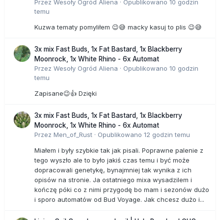
Przez
Wesoły Ogród Aliena
·
Opublikowano
10 godzin
temu
Kuzwa tematy pomyliłem 😉😅 macky kasuj to plis 😉😅
3x mix Fast Buds, 1x Fat Bastard, 1x Blackberry
Moonrock, 1x White Rhino - 6x Automat
Przez
Wesoły Ogród Aliena
·
Opublikowano
10 godzin
temu
Zapisane😉👍 Dzięki
3x mix Fast Buds, 1x Fat Bastard, 1x Blackberry
Moonrock, 1x White Rhino - 6x Automat
Przez
Men_of_Rust
·
Opublikowano
12 godzin temu
Miałem i były szybkie tak jak pisali. Poprawne palenie z
tego wyszło ale to było jakiś czas temu i być może
dopracowali genetykę, bynajmniej tak wynika z ich
opisów na stronie. Ja ostatniego mixa wysadzilem i
kończę póki co z nimi przygodę bo mam i sezonów dużo
i sporo automatów od Bud Voyage. Jak chcesz dużo i...