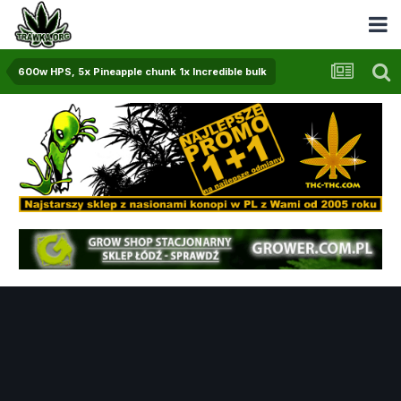
600w HPS, 5x Pineapple chunk 1x Incredible bulk