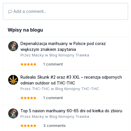
Add a comment...
Wpisy na blogu
Depenalizacja marihuany w Polsce pod coraz
większym znakiem zapytania
Przez
Macky
w
Blog Konopny Trawka
1 comment
Rudealis Skunk #2 oraz #3 XXL – recenzja odpornych
odmian outdoor od THC-THC
Przez
THC-THC
w
Blog Konopny THC-THC
1 comment
Top 5 nasion marihuany 60-65 dni od kiełka do zbioru
Przez
Macky
w
Blog Konopny Trawka
3 comments