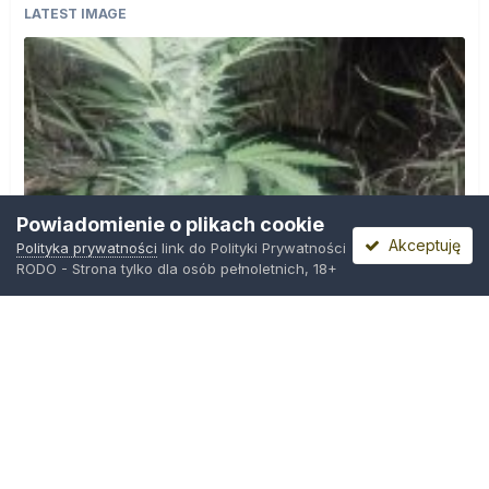
LATEST IMAGE
Powiadomienie o plikach cookie
Akceptuję
Polityka prywatności
link do Polityki Prywatności
RODO - Strona tylko dla osób pełnoletnich, 18+
IMG_20260804_221841.jpg
Przez
zielony_porucznik
,
Środa o 00:23
Polityka prywatności
Kontakt
Ciasteczka
Trawka.org
Powered by Invision Community