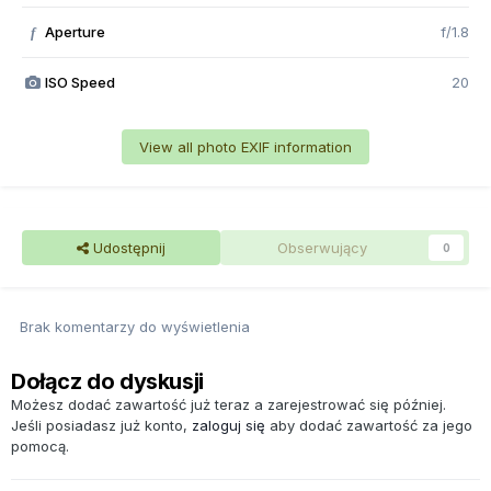
Aperture
f/1.8
f
ISO Speed
20
View all photo EXIF information
Udostępnij
Obserwujący
0
Brak komentarzy do wyświetlenia
Dołącz do dyskusji
Możesz dodać zawartość już teraz a zarejestrować się później.
Jeśli posiadasz już konto,
zaloguj się
aby dodać zawartość za jego
pomocą.