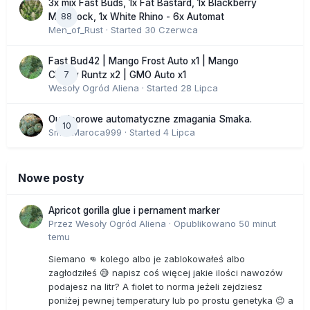
3x mix Fast Buds, 1x Fat Bastard, 1x Blackberry
88
Moonrock, 1x White Rhino - 6x Automat
Men_of_Rust
· Started
30 Czerwca
Fast Bud42 | Mango Frost Auto x1 | Mango
7
Cherry Runtz x2 | GMO Auto x1
Wesoły Ogród Aliena
· Started
28 Lipca
Outdoorowe automatyczne zmagania Smaka.
10
SmakMaroca999
· Started
4 Lipca
Nowe posty
Apricot gorilla glue i pernament marker
Przez
Wesoły Ogród Aliena
·
Opublikowano
50 minut
temu
Siemano 👊 kolego albo je zablokowałeś albo
zagłodziłeś 😅 napisz coś więcej jakie ilości nawozów
podajesz na litr? A fiolet to norma jeżeli zejdziesz
poniżej pewnej temperatury lub po prostu genetyka 😉 a