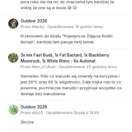
pora roku nie ma nic do znaczenia tym bardziej że
widzę że one są w boxie 😅 😉
Outdoor 2026
Przez
Macky
·
Opublikowano
19 godzin temu
Przeniosłem do działu "Pojedyncze Zdjęcia Roślin
Konopi", bardziej tam pasuje twój temat.
3x mix Fast Buds, 1x Fat Bastard, 1x Blackberry
Moonrock, 1x White Rhino - 6x Automat
Przez
Men_of_Rust
·
Opublikowano
23 godziny temu
Siemanko. Póki co warunki się zmieniły na korzystne i
jest 26°C oraz 60 % wilgotności. Cała trójka robi to co
powinna, puchnie,nie marudzi i przyjmuje wszystko co
dostaje bez marudzenia.
Outdoor 2026
Przez
stix33
·
Opublikowano
Środa o 14:40
Śliczne