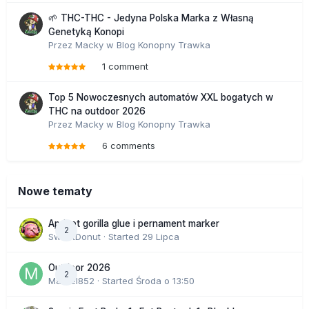
🌱 THC-THC - Jedyna Polska Marka z Własną
Genetyką Konopi
Przez
Macky
w
Blog Konopny Trawka
1 comment
Top 5 Nowoczesnych automatów XXL bogatych w
THC na outdoor 2026
Przez
Macky
w
Blog Konopny Trawka
6 comments
Nowe tematy
Apricot gorilla glue i pernament marker
2
SweetDonut
· Started
29 Lipca
Outdoor 2026
2
Marcel852
· Started
Środa o 13:50