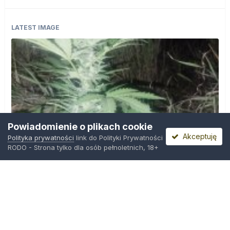
LATEST IMAGE
Powiadomienie o plikach cookie
Akceptuję
Polityka prywatności
link do Polityki Prywatności
RODO - Strona tylko dla osób pełnoletnich, 18+
IMG_20260804_221841.jpg
Przez
zielony_porucznik
,
Środa o 00:23
Polityka prywatności
Kontakt
Ciasteczka
Trawka.org