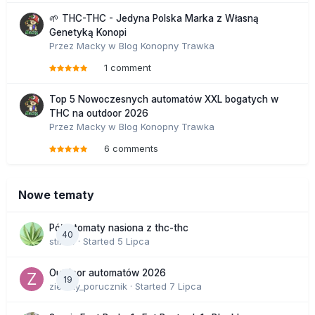
🌱 THC-THC - Jedyna Polska Marka z Własną
Genetyką Konopi
Przez
Macky
w
Blog Konopny Trawka
1 comment
Top 5 Nowoczesnych automatów XXL bogatych w
THC na outdoor 2026
Przez
Macky
w
Blog Konopny Trawka
6 comments
Nowe tematy
Półautomaty nasiona z thc-thc
40
stix33
· Started
5 Lipca
Outdoor automatów 2026
19
zielony_porucznik
· Started
7 Lipca