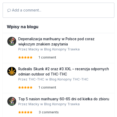
Add a comment...
Wpisy na blogu
Depenalizacja marihuany w Polsce pod coraz
większym znakiem zapytania
Przez
Macky
w
Blog Konopny Trawka
1 comment
Rudealis Skunk #2 oraz #3 XXL – recenzja odpornych
odmian outdoor od THC-THC
Przez
THC-THC
w
Blog Konopny THC-THC
1 comment
Top 5 nasion marihuany 60-65 dni od kiełka do zbioru
Przez
Macky
w
Blog Konopny Trawka
3 comments