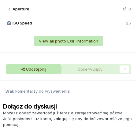
Aperture
f/1.8
f
ISO Speed
25
View all photo EXIF information
Udostępnij
Obserwujący
0
Brak komentarzy do wyświetlenia
Dołącz do dyskusji
Możesz dodać zawartość już teraz a zarejestrować się później.
Jeśli posiadasz już konto,
zaloguj się
aby dodać zawartość za jego
pomocą.