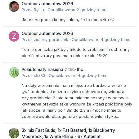
Outdoor automatów 2026
Przez
Rysiu
·
Opublikowano
2 godziny temu
Ja tez na początku myslałem, że to doniczka 🙂
Outdoor automatów 2026
Przez
zielony_porucznik
·
Opublikowano
4 godziny temu
To nie doniczka jak były młode to zrobiłem im ochronny
pierśćień z rury pcv maja dołek około 15-20l
Półautomaty nasiona z thc-thc
Przez
stix33
·
Opublikowano
4 godziny temu
Na doły w ziemi nie mam miejsca za bardzo a w razie
,,w" to doniczki można szybko schować np, wichura
czy gradobicie. 2 lata temu miałem sezony i w połowie
kwitnienia przyszła taka wichura że krzaki położone były
jak zboże, a miały po 1.8m do 2.3m i mocno mnie to
zdenerwowało dlatego teraz postanowiłem tylko...
3x mix Fast Buds, 1x Fat Bastard, 1x Blackberry
Moonrock, 1x White Rhino - 6x Automat