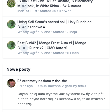
3x mix Fast Buds, 1x Fat Bastard, 1x Blackberry
97
Moonrock, 1x White Rhino - 6x Automat
Men_of_Rust
· Started
30 Czerwca
Living Soil Soma's sacred soil | Holy Punch od
47
GHS sezonowa🔥
Wesoły Ogród Aliena
· Started
12 Maja
Fast Bud42 | Mango Frost Auto x1 | Mango
8
Cherry Runtz x2 | GMO Auto x1
Wesoły Ogród Aliena
· Started
28 Lipca
Nowe posty
Półautomaty nasiona z thc-thc
Przez
Rysiu
·
Opublikowano
2 godziny temu
Chyba lepiej auto wybrać. Juz by ładnie kwitły. A te pół
auto to chyba bardziej jak sezonówki są, takie wrażenie
odnoszę.