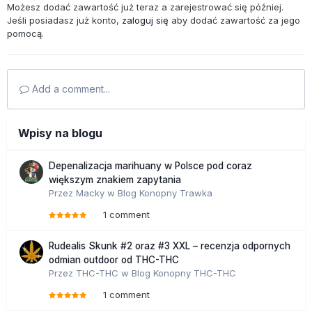
Możesz dodać zawartość już teraz a zarejestrować się później.
Jeśli posiadasz już konto,
zaloguj się
aby dodać zawartość za jego
pomocą.
Add a comment...
Wpisy na blogu
Depenalizacja marihuany w Polsce pod coraz
większym znakiem zapytania
Przez
Macky
w
Blog Konopny Trawka
1 comment
Rudealis Skunk #2 oraz #3 XXL – recenzja odpornych
odmian outdoor od THC-THC
Przez
THC-THC
w
Blog Konopny THC-THC
1 comment