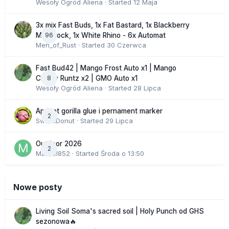
Wesoły Ogród Aliena
· Started
12 Maja
3x mix Fast Buds, 1x Fat Bastard, 1x Blackberry
96
Moonrock, 1x White Rhino - 6x Automat
Men_of_Rust
· Started
30 Czerwca
Fast Bud42 | Mango Frost Auto x1 | Mango
8
Cherry Runtz x2 | GMO Auto x1
Wesoły Ogród Aliena
· Started
28 Lipca
Apricot gorilla glue i pernament marker
2
SweetDonut
· Started
29 Lipca
Outdoor 2026
2
Marcel852
· Started
Środa o 13:50
Nowe posty
Living Soil Soma's sacred soil | Holy Punch od GHS
sezonowa🔥