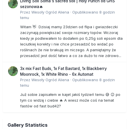
Living Soil Soma's sacred soil | Holy Punch od GHS
sezonowa🔥
Przez
Wesoły Ogród Aliena
·
Opublikowano
8 godzin
temu
Witam 👋 Dzisiaj mamy 23dzien od flipa i gwiazdeczki
zaczynają powiększać swoje rozmiary topów. Wczoraj
kiedy je podlewałem to dodałem po 0,25g soli epsom dla
leciutkiej korekty i nie chce przesadzić bo widać po
roślinach że nie brakuję im niczego. A pamiętajmy że
przesadzić jest dość łatwo a co za dużo to nie zdrowo...
3x mix Fast Buds, 1x Fat Bastard, 1x Blackberry
Moonrock, 1x White Rhino - 6x Automat
Przez
Wesoły Ogród Aliena
·
Opublikowano
8 godzin
temu
Już sobie zapisałem w kajet jakiś tydzień temu 😅 😉 po
tym co widzę i ciebie 🔥 A wiesz może coś na temat
fastów od fast bud42?
Gallery Statistics