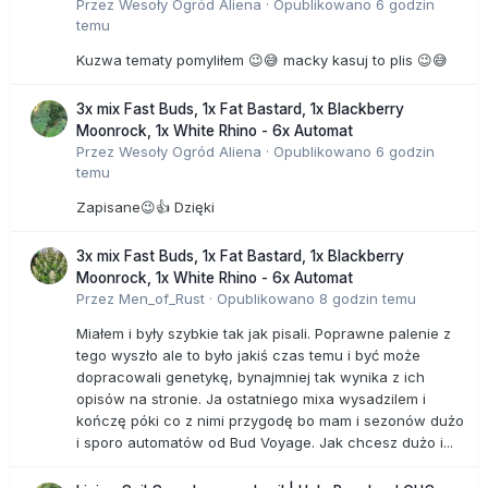
Przez
Wesoły Ogród Aliena
·
Opublikowano
6 godzin
temu
Kuzwa tematy pomyliłem 😉😅 macky kasuj to plis 😉😅
3x mix Fast Buds, 1x Fat Bastard, 1x Blackberry
Moonrock, 1x White Rhino - 6x Automat
Przez
Wesoły Ogród Aliena
·
Opublikowano
6 godzin
temu
Zapisane😉👍 Dzięki
3x mix Fast Buds, 1x Fat Bastard, 1x Blackberry
Moonrock, 1x White Rhino - 6x Automat
Przez
Men_of_Rust
·
Opublikowano
8 godzin temu
Miałem i były szybkie tak jak pisali. Poprawne palenie z
tego wyszło ale to było jakiś czas temu i być może
dopracowali genetykę, bynajmniej tak wynika z ich
opisów na stronie. Ja ostatniego mixa wysadzilem i
kończę póki co z nimi przygodę bo mam i sezonów dużo
i sporo automatów od Bud Voyage. Jak chcesz dużo i...