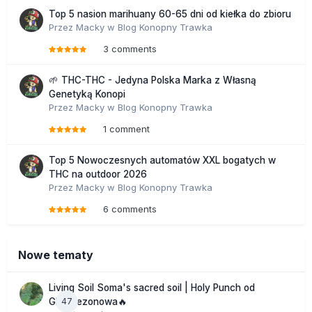
Top 5 nasion marihuany 60-65 dni od kiełka do zbioru
Przez
Macky
w
Blog Konopny Trawka
3 comments
🌱 THC-THC - Jedyna Polska Marka z Własną
Genetyką Konopi
Przez
Macky
w
Blog Konopny Trawka
1 comment
Top 5 Nowoczesnych automatów XXL bogatych w
THC na outdoor 2026
Przez
Macky
w
Blog Konopny Trawka
6 comments
Nowe tematy
Living Soil Soma's sacred soil | Holy Punch od
47
GHS sezonowa🔥