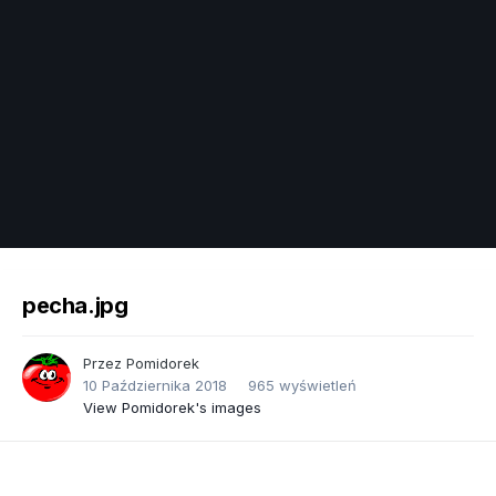
Image Tools
pecha.jpg
Przez
Pomidorek
10 Października 2018
965 wyświetleń
View Pomidorek's images