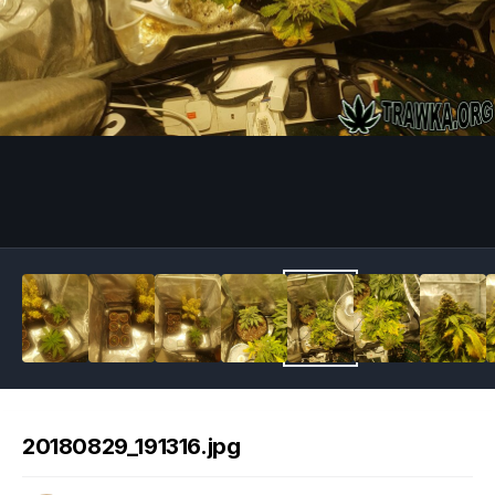
Image Tools
20180829_191316.jpg