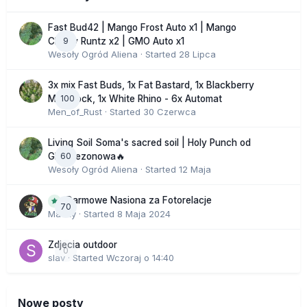
Fast Bud42 | Mango Frost Auto x1 | Mango
9
Cherry Runtz x2 | GMO Auto x1
Wesoły Ogród Aliena
· Started
28 Lipca
3x mix Fast Buds, 1x Fat Bastard, 1x Blackberry
100
Moonrock, 1x White Rhino - 6x Automat
Men_of_Rust
· Started
30 Czerwca
Living Soil Soma's sacred soil | Holy Punch od
60
GHS sezonowa🔥
Wesoły Ogród Aliena
· Started
12 Maja
Darmowe Nasiona za Fotorelacje
70
Macky
· Started
8 Maja 2024
Zdjecia outdoor
0
slav
· Started
Wczoraj o 14:40
Nowe posty