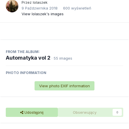
Przez
lolaszek
9 Października 2018
600 wyświetleń
View lolaszek's images
FROM THE ALBUM:
Automatyka vol 2
· 55 images
PHOTO INFORMATION
View photo EXIF information
Udostępnij
Obserwujący
0