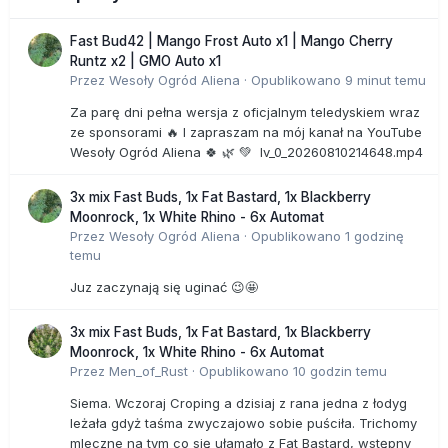
Fast Bud42 | Mango Frost Auto x1 | Mango Cherry
Runtz x2 | GMO Auto x1
Przez
Wesoły Ogród Aliena
·
Opublikowano
9 minut temu
Za parę dni pełna wersja z oficjalnym teledyskiem wraz
ze sponsorami 🔥 I zapraszam na mój kanał na YouTube
Wesoły Ogród Aliena 🍀 🌿 💚 lv_0_20260810214648.mp4
3x mix Fast Buds, 1x Fat Bastard, 1x Blackberry
Moonrock, 1x White Rhino - 6x Automat
Przez
Wesoły Ogród Aliena
·
Opublikowano
1 godzinę
temu
Juz zaczynają się uginać 😉🤩
3x mix Fast Buds, 1x Fat Bastard, 1x Blackberry
Moonrock, 1x White Rhino - 6x Automat
Przez
Men_of_Rust
·
Opublikowano
10 godzin temu
Siema. Wczoraj Croping a dzisiaj z rana jedna z łodyg
leżała gdyż taśma zwyczajowo sobie puściła. Trichomy
mleczne na tym co się ułamało z Fat Bastard, wstępny