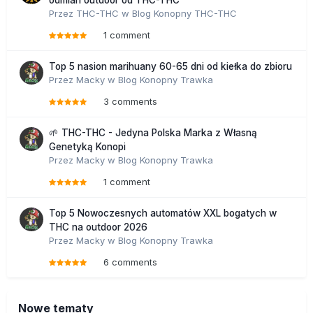
odmian outdoor od THC-THC
Przez
THC-THC
w
Blog Konopny THC-THC
1 comment
Top 5 nasion marihuany 60-65 dni od kiełka do zbioru
Przez
Macky
w
Blog Konopny Trawka
3 comments
🌱 THC-THC - Jedyna Polska Marka z Własną
Genetyką Konopi
Przez
Macky
w
Blog Konopny Trawka
1 comment
Top 5 Nowoczesnych automatów XXL bogatych w
THC na outdoor 2026
Przez
Macky
w
Blog Konopny Trawka
6 comments
Nowe tematy