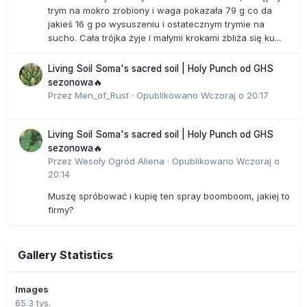
trym na mokro zrobiony i waga pokazała 79 g co da
jakieś 16 g po wysuszeniu i ostatecznym trymie na
sucho. Cała trójka żyje i małymi krokami zbliża się ku...
Living Soil Soma's sacred soil | Holy Punch od GHS
sezonowa🔥
Przez
Men_of_Rust
·
Opublikowano
Wczoraj o 20:17
Living Soil Soma's sacred soil | Holy Punch od GHS
sezonowa🔥
Przez
Wesoły Ogród Aliena
·
Opublikowano
Wczoraj o
20:14
Muszę spróbować i kupię ten spray boomboom, jakiej to
firmy?
Gallery Statistics
Images
65.3 tys.