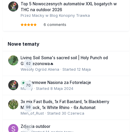
Top 5 Nowoczesnych automatów XXL bogatych w
THC na outdoor 2026
Przez
Macky
w
Blog Konopny Trawka
6 comments
Nowe tematy
Living Soil Soma's sacred soil | Holy Punch od
62
GHS sezonowa🔥
Wesoły Ogród Aliena
· Started
12 Maja
Darmowe Nasiona za Fotorelacje
70
Macky
· Started
8 Maja 2024
3x mix Fast Buds, 1x Fat Bastard, 1x Blackberry
98
Moonrock, 1x White Rhino - 6x Automat
Men_of_Rust
· Started
30 Czerwca
Zdjecia outdoor
0
slav
· Started
14 godzin temu