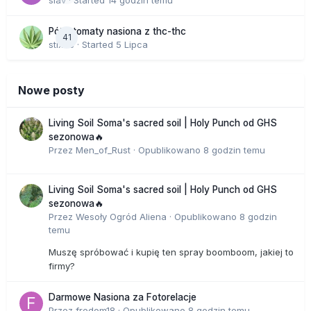
Półautomaty nasiona z thc-thc
41
stix33
· Started
5 Lipca
Nowe posty
Living Soil Soma's sacred soil | Holy Punch od GHS
sezonowa🔥
Przez
Men_of_Rust
·
Opublikowano
8 godzin temu
Living Soil Soma's sacred soil | Holy Punch od GHS
sezonowa🔥
Przez
Wesoły Ogród Aliena
·
Opublikowano
8 godzin
temu
Muszę spróbować i kupię ten spray boomboom, jakiej to
firmy?
Darmowe Nasiona za Fotorelacje
Przez
fredom18
·
Opublikowano
8 godzin temu