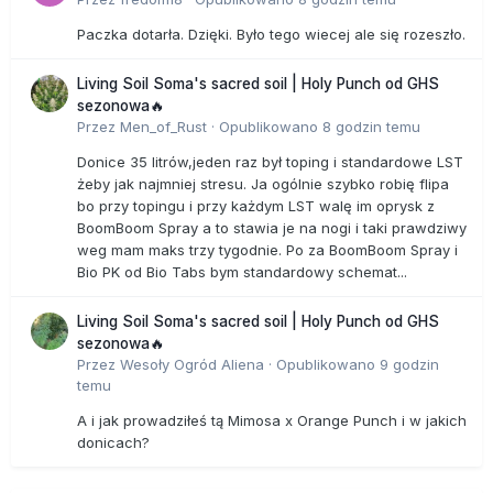
Paczka dotarła. Dzięki. Było tego wiecej ale się rozeszło.
Living Soil Soma's sacred soil | Holy Punch od GHS
sezonowa🔥
Przez
Men_of_Rust
·
Opublikowano
8 godzin temu
Donice 35 litrów,jeden raz był toping i standardowe LST
żeby jak najmniej stresu. Ja ogólnie szybko robię flipa
bo przy topingu i przy każdym LST walę im oprysk z
BoomBoom Spray a to stawia je na nogi i taki prawdziwy
weg mam maks trzy tygodnie. Po za BoomBoom Spray i
Bio PK od Bio Tabs bym standardowy schemat...
Living Soil Soma's sacred soil | Holy Punch od GHS
sezonowa🔥
Przez
Wesoły Ogród Aliena
·
Opublikowano
9 godzin
temu
A i jak prowadziłeś tą Mimosa x Orange Punch i w jakich
donicach?