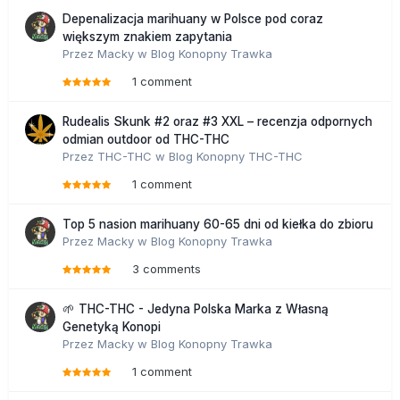
Depenalizacja marihuany w Polsce pod coraz
większym znakiem zapytania
Przez
Macky
w
Blog Konopny Trawka
1 comment
Rudealis Skunk #2 oraz #3 XXL – recenzja odpornych
odmian outdoor od THC-THC
Przez
THC-THC
w
Blog Konopny THC-THC
1 comment
Top 5 nasion marihuany 60-65 dni od kiełka do zbioru
Przez
Macky
w
Blog Konopny Trawka
3 comments
🌱 THC-THC - Jedyna Polska Marka z Własną
Genetyką Konopi
Przez
Macky
w
Blog Konopny Trawka
1 comment