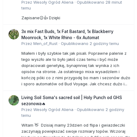
Przez
Wesoły Ogród Aliena
·
Opublikowano
28 minut
temu
Zapisane😉👍 Dzięki
3x mix Fast Buds, 1x Fat Bastard, 1x Blackberry
Moonrock, 1x White Rhino - 6x Automat
Przez
Men_of_Rust
·
Opublikowano
2 godziny temu
Miałem i były szybkie tak jak pisali. Poprawne palenie z
tego wyszło ale to było jakiś czas temu i być może
dopracowali genetykę, bynajmniej tak wynika z ich
opisów na stronie. Ja ostatniego mixa wysadzilem i
kończę póki co z nimi przygodę bo mam i sezonów dużo
i sporo automatów od Bud Voyage. Jak chcesz dużo i...
Living Soil Soma's sacred soil | Holy Punch od GHS
sezonowa🔥
Przez
Wesoły Ogród Aliena
·
Opublikowano
2 godziny
temu
Witam 👋 Dzisiaj mamy 23dzien od flipa i gwiazdeczki
zaczynają powiększać swoje rozmiary topów. Wczoraj