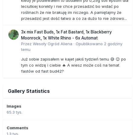
kiedy je podlewałem to dodałem po 0,25g soli epsom dla
leciutkiej korekty i nie chce przesadzić bo widać po
roślinach że nie brakuję im niczego. A pamiętajmy że
przesadzić jest dość łatwo a co za dużo to nie zdrowo...
3x mix Fast Buds, 1x Fat Bastard, 1x Blackberry
Moonrock, 1x White Rhino - 6x Automat
Przez
Wesoły Ogród Aliena
·
Opublikowano
2 godziny
temu
Już sobie zapisałem w kajet jakiś tydzień temu 😅 😉 po
tym co widzę i ciebie 🔥 A wiesz może coś na temat
fastów od fast bud42?
Gallery Statistics
Images
65.3 tys.
Comments
1.3 tys.