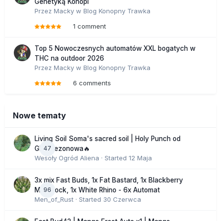
Genetyką Konopi
Przez
Macky
w
Blog Konopny Trawka
1 comment
Top 5 Nowoczesnych automatów XXL bogatych w
THC na outdoor 2026
Przez
Macky
w
Blog Konopny Trawka
6 comments
Nowe tematy
Living Soil Soma's sacred soil | Holy Punch od
47
GHS sezonowa🔥
Wesoły Ogród Aliena
· Started
12 Maja
3x mix Fast Buds, 1x Fat Bastard, 1x Blackberry
96
Moonrock, 1x White Rhino - 6x Automat
Men_of_Rust
· Started
30 Czerwca