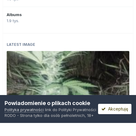
Albums
1.9 tys.
LATEST IMAGE
Powiadomienie o plikach cookie
Akceptuję
Polityka prywatności
link do Polityki Prywatności
RODO - Strona tylko dla osób pełnoletnich, 18+
IMG_20260804_221841.jpg