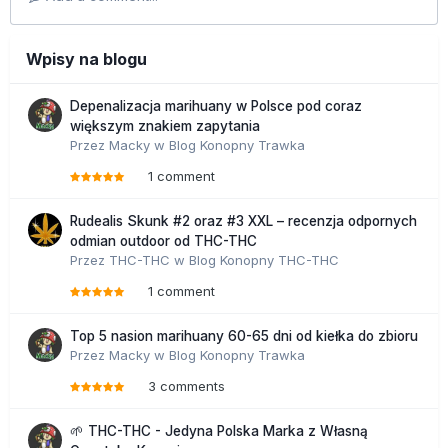
Wpisy na blogu
Depenalizacja marihuany w Polsce pod coraz
większym znakiem zapytania
Przez
Macky
w
Blog Konopny Trawka
1 comment
Rudealis Skunk #2 oraz #3 XXL – recenzja odpornych
odmian outdoor od THC-THC
Przez
THC-THC
w
Blog Konopny THC-THC
1 comment
Top 5 nasion marihuany 60-65 dni od kiełka do zbioru
Przez
Macky
w
Blog Konopny Trawka
3 comments
🌱 THC-THC - Jedyna Polska Marka z Własną