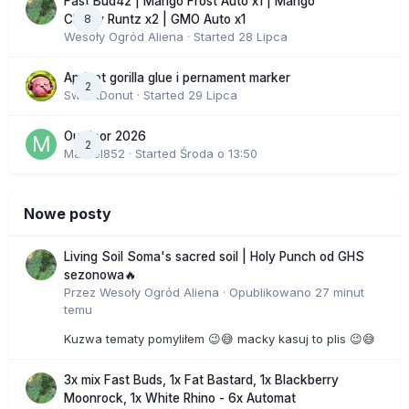
Fast Bud42 | Mango Frost Auto x1 | Mango
8
Cherry Runtz x2 | GMO Auto x1
Wesoły Ogród Aliena
· Started
28 Lipca
Apricot gorilla glue i pernament marker
2
SweetDonut
· Started
29 Lipca
Outdoor 2026
2
Marcel852
· Started
Środa o 13:50
Nowe posty
Living Soil Soma's sacred soil | Holy Punch od GHS
sezonowa🔥
Przez
Wesoły Ogród Aliena
·
Opublikowano
27 minut
temu
Kuzwa tematy pomyliłem 😉😅 macky kasuj to plis 😉😅
3x mix Fast Buds, 1x Fat Bastard, 1x Blackberry
Moonrock, 1x White Rhino - 6x Automat