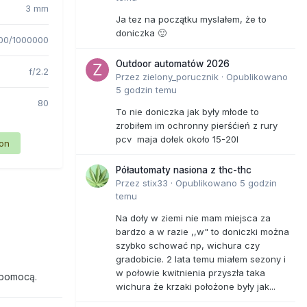
3 mm
Ja tez na początku myslałem, że to
doniczka 🙂
00/1000000
Outdoor automatów 2026
f/2.2
Przez
zielony_porucznik
·
Opublikowano
5 godzin temu
80
To nie doniczka jak były młode to
zrobiłem im ochronny pierśćień z rury
pcv maja dołek około 15-20l
ion
Półautomaty nasiona z thc-thc
Przez
stix33
·
Opublikowano
5 godzin
temu
Na doły w ziemi nie mam miejsca za
bardzo a w razie ,,w" to doniczki można
szybko schować np, wichura czy
gradobicie. 2 lata temu miałem sezony i
w połowie kwitnienia przyszła taka
 pomocą.
wichura że krzaki położone były jak...