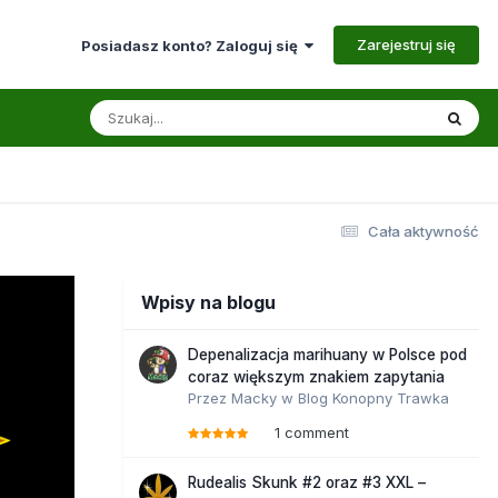
Zarejestruj się
Posiadasz konto? Zaloguj się
Cała aktywność
Wpisy na blogu
Depenalizacja marihuany w Polsce pod
coraz większym znakiem zapytania
Przez
Macky
w
Blog Konopny Trawka
1 comment
Rudealis Skunk #2 oraz #3 XXL –