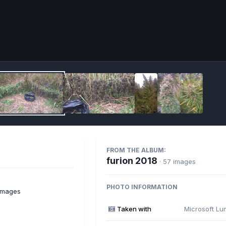
Imag
FROM THE ALBUM:
furion 2018
· 57 images
PHOTO INFORMATION
 images
Taken with
Microsoft Lu