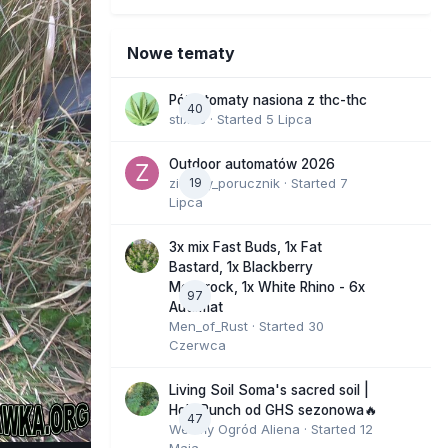
Nowe tematy
Półautomaty nasiona z thc-thc
40
stix33
· Started
5 Lipca
Outdoor automatów 2026
zielony_porucznik
19
· Started
7
Lipca
3x mix Fast Buds, 1x Fat
Bastard, 1x Blackberry
Moonrock, 1x White Rhino - 6x
97
Automat
Men_of_Rust
· Started
30
Czerwca
Living Soil Soma's sacred soil |
Holy Punch od GHS sezonowa🔥
47
Wesoły Ogród Aliena
· Started
12
Maja