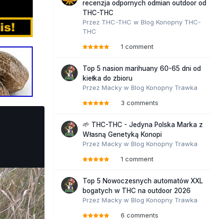
recenzja odpornych odmian outdoor od
THC-THC
Przez
THC-THC
w
Blog Konopny THC-
THC
1 comment
Top 5 nasion marihuany 60-65 dni od
kiełka do zbioru
Przez
Macky
w
Blog Konopny Trawka
3 comments
🌱 THC-THC - Jedyna Polska Marka z
Własną Genetyką Konopi
Przez
Macky
w
Blog Konopny Trawka
1 comment
Top 5 Nowoczesnych automatów XXL
bogatych w THC na outdoor 2026
Przez
Macky
w
Blog Konopny Trawka
6 comments