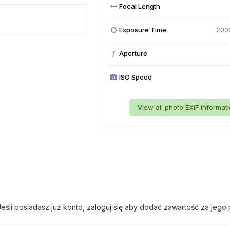
Focal Length
Exposure Time
200
Aperture
f
ISO Speed
View all photo EXIF informat
eśli posiadasz już konto,
zaloguj się
aby dodać zawartość za jego