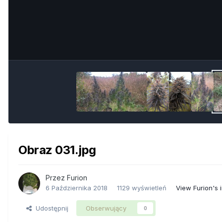
Obraz 031.jpg
Przez
Furion
6 Października 2018
1129 wyświetleń
View Furion's
Udostępnij
Obserwujący
0