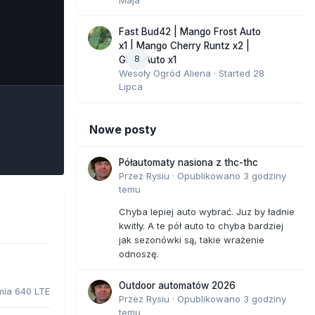
Fast Bud42 | Mango Frost Auto
x1 | Mango Cherry Runtz x2 |
8
e Tools
GMO Auto x1
Wesoły Ogród Aliena
· Started
28
Lipca
Nowe posty
Półautomaty nasiona z thc-thc
Przez
Rysiu
·
Opublikowano
3 godziny
temu
Chyba lepiej auto wybrać. Juz by ładnie
kwitły. A te pół auto to chyba bardziej
jak sezonówki są, takie wrażenie
odnoszę.
Outdoor automatów 2026
mia 640 LTE
Przez
Rysiu
·
Opublikowano
3 godziny
temu