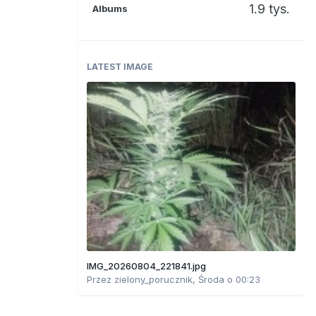
1.9 tys.
Albums
LATEST IMAGE
IMG_20260804_221841.jpg
Przez
zielony_porucznik
,
Środa o 00:23