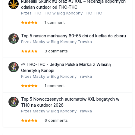
Rudealis Skunk #2 oraz #3 XXL – recenzja odpornych
odmian outdoor od THC-THC
Przez
THC-THC
w
Blog Konopny THC-THC
1 comment
Top 5 nasion marihuany 60-65 dni od kiełka do zbioru
Przez
Macky
w
Blog Konopny Trawka
3 comments
🌱 THC-THC - Jedyna Polska Marka z Własną
Genetyką Konopi
Przez
Macky
w
Blog Konopny Trawka
1 comment
Top 5 Nowoczesnych automatów XXL bogatych w
THC na outdoor 2026
Przez
Macky
w
Blog Konopny Trawka
6 comments