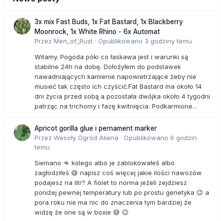
3x mix Fast Buds, 1x Fat Bastard, 1x Blackberry
Moonrock, 1x White Rhino - 6x Automat
Przez
Men_of_Rust
·
Opublikowano
3 godziny temu
Witamy. Pogoda póki co łaskawa jest i warunki są
stabilne 24h na dobę. Dołożyłem do podstawek
nawadniających kamienie napowietrzające żeby nie
musieć tak często ich czyścić.Fat Bastard ma około 14
dni życia przed sobą a pozostała dwójka około 4 tygodni
patrząc na trichomy i fazę kwitnięcia. Podkarmione...
Apricot gorilla glue i pernament marker
Przez
Wesoły Ogród Aliena
·
Opublikowano
6 godzin
temu
Siemano 👊 kolego albo je zablokowałeś albo
zagłodziłeś 😅 napisz coś więcej jakie ilości nawozów
podajesz na litr? A fiolet to norma jeżeli zejdziesz
poniżej pewnej temperatury lub po prostu genetyka 😉 a
pora roku nie ma nic do znaczenia tym bardziej że
widzę że one są w boxie 😅 😉