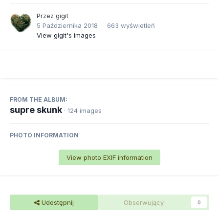
Przez
gigit
5 Października 2018
663 wyświetleń
View gigit's images
FROM THE ALBUM:
supre skunk
· 124 images
PHOTO INFORMATION
View photo EXIF information
Udostępnij
Obserwujący
0