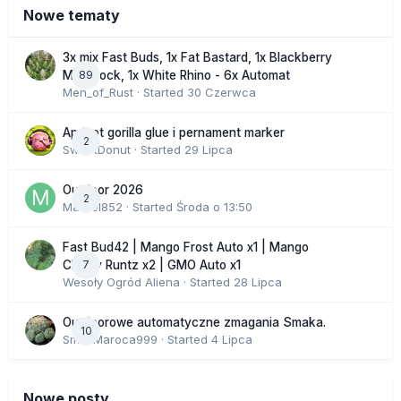
Nowe tematy
3x mix Fast Buds, 1x Fat Bastard, 1x Blackberry
89
Moonrock, 1x White Rhino - 6x Automat
Men_of_Rust
· Started
30 Czerwca
Apricot gorilla glue i pernament marker
2
SweetDonut
· Started
29 Lipca
Outdoor 2026
2
Marcel852
· Started
Środa o 13:50
Fast Bud42 | Mango Frost Auto x1 | Mango
7
Cherry Runtz x2 | GMO Auto x1
Wesoły Ogród Aliena
· Started
28 Lipca
Outdoorowe automatyczne zmagania Smaka.
10
SmakMaroca999
· Started
4 Lipca
Nowe posty