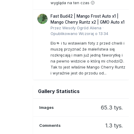
wygląda na ten czas 🙂
Fast Bud42 | Mango Frost Auto x1 |
Mango Cherry Runtz x2 | GMO Auto x1
Przez
Wesoły Ogród Aliena
·
Opublikowano
Wczoraj o 13:34
Elo👊 i tu wstawiam foty z przed chwili i
muszę przyznać że maleństwa się
rozkręcają i mam już jedną faworytkę i
na pewno widzicie o którą mi chodzi😉.
Tak to jest właśnie Mango Cherry Runtz
i wyraźnie jest do przodu od...
Gallery Statistics
65.3 tys.
Images
1.3 tys.
Comments