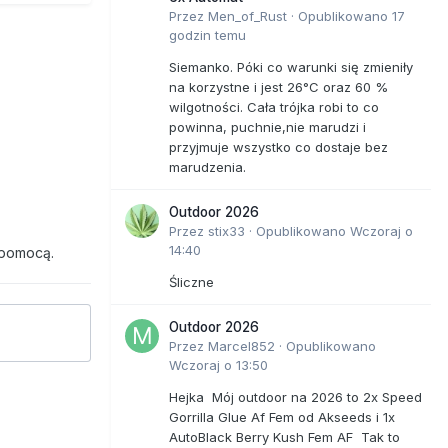
Przez
Men_of_Rust
·
Opublikowano
17
godzin temu
Siemanko. Póki co warunki się zmieniły
na korzystne i jest 26°C oraz 60 %
wilgotności. Cała trójka robi to co
powinna, puchnie,nie marudzi i
przyjmuje wszystko co dostaje bez
marudzenia.
Outdoor 2026
Przez
stix33
·
Opublikowano
Wczoraj o
14:40
 pomocą.
Śliczne
Outdoor 2026
Przez
Marcel852
·
Opublikowano
Wczoraj o 13:50
Hejka Mój outdoor na 2026 to 2x Speed
Gorrilla Glue Af Fem od Akseeds i 1x
AutoBlack Berry Kush Fem AF Tak to