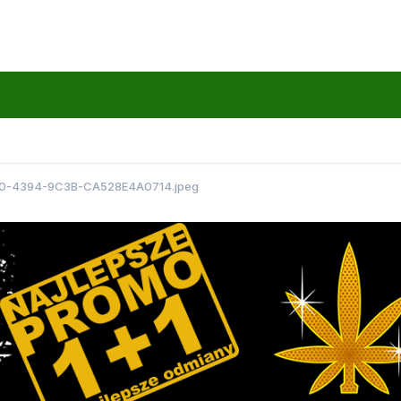
0-4394-9C3B-CA528E4A0714.jpeg