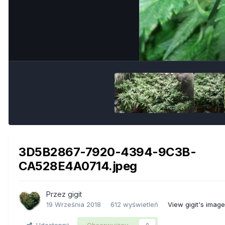
3D5B2867-7920-4394-9C3B-
CA528E4A0714.jpeg
Przez
gigit
19 Września 2018
612 wyświetleń
View gigit's imag
Udostępnij
Obserwujący
0