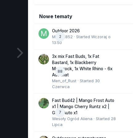
Nowe tematy
Outdoor 2026
Marcel852
2
· Started
Wczoraj o
13:50
3x mix Fast Buds, 1x Fat
Bastard, 1x Blackberry
Moonrock, 1x White Rhino - 6x
88
Automat
Men_of_Rust
· Started
30
Czerwca
Fast Bud42 | Mango Frost Auto
x1 | Mango Cherry Runtz x2 |
7
GMO Auto x1
Wesoły Ogród Aliena
· Started
28
Lipca