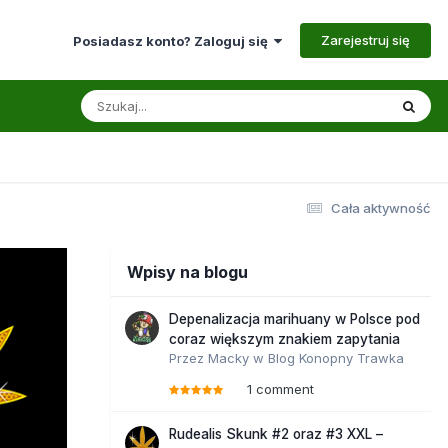
Zarejestruj się
Posiadasz konto? Zaloguj się
Cała aktywność
Wpisy na blogu
Depenalizacja marihuany w Polsce pod
coraz większym znakiem zapytania
Przez
Macky
w
Blog Konopny Trawka
1 comment
Rudealis Skunk #2 oraz #3 XXL –