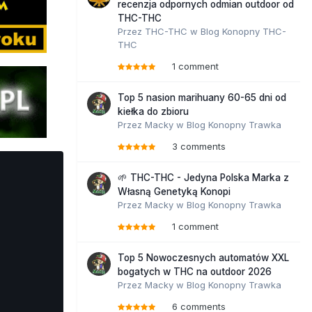
recenzja odpornych odmian outdoor od
THC-THC
Przez
THC-THC
w
Blog Konopny THC-
THC
1 comment
Top 5 nasion marihuany 60-65 dni od
kiełka do zbioru
Przez
Macky
w
Blog Konopny Trawka
3 comments
🌱 THC-THC - Jedyna Polska Marka z
Własną Genetyką Konopi
Przez
Macky
w
Blog Konopny Trawka
1 comment
Top 5 Nowoczesnych automatów XXL
bogatych w THC na outdoor 2026
Przez
Macky
w
Blog Konopny Trawka
6 comments