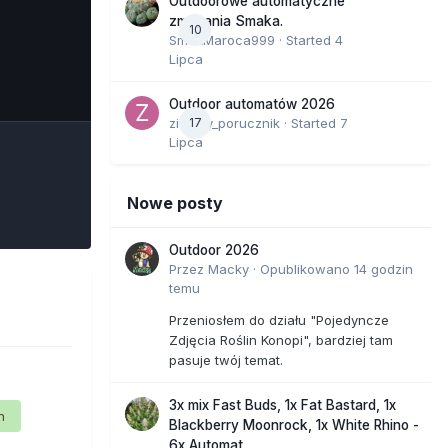
Outdoorowe automatyczne
zmagania Smaka.
10
SmakMaroca999
· Started
4
Lipca
e Tools
Outdoor automatów 2026
zielony_porucznik
17
· Started
7
Lipca
Nowe posty
Outdoor 2026
Przez
Macky
·
Opublikowano
14 godzin
temu
Przeniosłem do działu "Pojedyncze
Zdjęcia Roślin Konopi", bardziej tam
pasuje twój temat.
3x mix Fast Buds, 1x Fat Bastard, 1x
n
Blackberry Moonrock, 1x White Rhino -
6x Automat