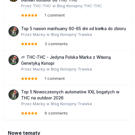
odmian outdoor od THC-THC
Przez
THC-THC
w
Blog Konopny THC-THC
1 comment
Top 5 nasion marihuany 60-65 dni od kiełka do zbioru
Przez
Macky
w
Blog Konopny Trawka
3 comments
🌱 THC-THC - Jedyna Polska Marka z Własną
Genetyką Konopi
Przez
Macky
w
Blog Konopny Trawka
1 comment
Top 5 Nowoczesnych automatów XXL bogatych w
THC na outdoor 2026
Przez
Macky
w
Blog Konopny Trawka
6 comments
Nowe tematy