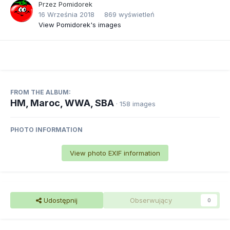
Przez
Pomidorek
16 Września 2018
869 wyświetleń
View Pomidorek's images
FROM THE ALBUM:
HM, Maroc, WWA, SBA
· 158 images
PHOTO INFORMATION
View photo EXIF information
Udostępnij
Obserwujący
0