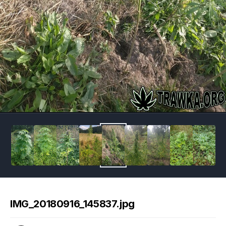
Image Tools
IMG_20180916_145837.jpg