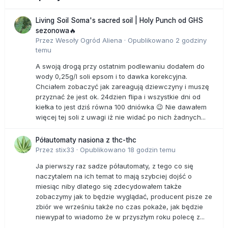
Living Soil Soma's sacred soil | Holy Punch od GHS
sezonowa🔥
Przez
Wesoły Ogród Aliena
·
Opublikowano
2 godziny
temu
A swoją drogą przy ostatnim podlewaniu dodałem do
wody 0,25g/l soli epsom i to dawka korekcyjna.
Chciałem zobaczyć jak zareagują dziewczyny i muszę
przyznać że jest ok. 24dzien flipa i wszystkie dni od
kiełka to jest dziś równa 100 dniówka 😉 Nie dawałem
więcej tej soli z uwagi iż nie widać po nich żadnych...
Półautomaty nasiona z thc-thc
Przez
stix33
·
Opublikowano
18 godzin temu
Ja pierwszy raz sadze półautomaty, z tego co się
naczytalem na ich temat to mają szybciej dojść o
miesiąc niby dlatego się zdecydowałem także
zobaczymy jak to będzie wyglądać, producent pisze ze
zbiór we wrześniu także no czas pokaże, jak będzie
niewypał to wiadomo że w przyszłym roku polecę z...