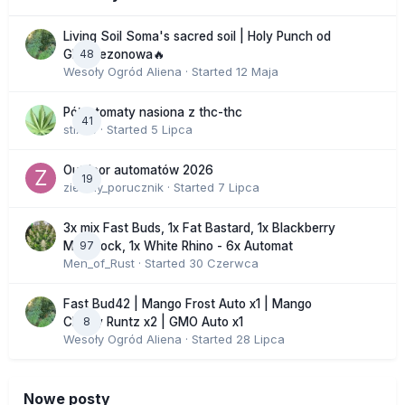
Living Soil Soma's sacred soil | Holy Punch od
48
GHS sezonowa🔥
Wesoły Ogród Aliena
· Started
12 Maja
Półautomaty nasiona z thc-thc
41
stix33
· Started
5 Lipca
Outdoor automatów 2026
19
zielony_porucznik
· Started
7 Lipca
3x mix Fast Buds, 1x Fat Bastard, 1x Blackberry
97
Moonrock, 1x White Rhino - 6x Automat
Men_of_Rust
· Started
30 Czerwca
Fast Bud42 | Mango Frost Auto x1 | Mango
8
Cherry Runtz x2 | GMO Auto x1
Wesoły Ogród Aliena
· Started
28 Lipca
Nowe posty