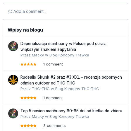
Add a comment...
Wpisy na blogu
Depenalizacja marihuany w Polsce pod coraz
większym znakiem zapytania
Przez
Macky
w
Blog Konopny Trawka
1 comment
Rudealis Skunk #2 oraz #3 XXL – recenzja odpornych
odmian outdoor od THC-THC
Przez
THC-THC
w
Blog Konopny THC-THC
1 comment
Top 5 nasion marihuany 60-65 dni od kiełka do zbioru
Przez
Macky
w
Blog Konopny Trawka
3 comments