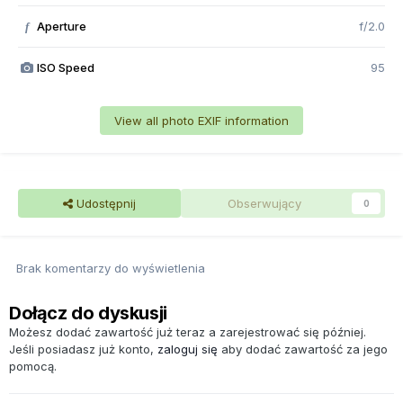
Aperture
f/2.0
f
ISO Speed
95
View all photo EXIF information
Udostępnij
Obserwujący
0
Brak komentarzy do wyświetlenia
Dołącz do dyskusji
Możesz dodać zawartość już teraz a zarejestrować się później.
Jeśli posiadasz już konto,
zaloguj się
aby dodać zawartość za jego
pomocą.