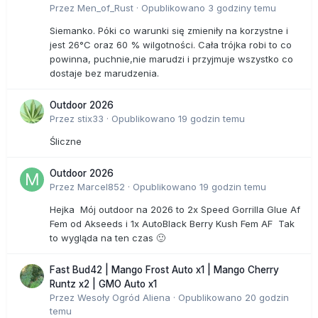
Przez
Men_of_Rust
·
Opublikowano
3 godziny temu
Siemanko. Póki co warunki się zmieniły na korzystne i
jest 26°C oraz 60 % wilgotności. Cała trójka robi to co
powinna, puchnie,nie marudzi i przyjmuje wszystko co
dostaje bez marudzenia.
Outdoor 2026
Przez
stix33
·
Opublikowano
19 godzin temu
Śliczne
Outdoor 2026
Przez
Marcel852
·
Opublikowano
19 godzin temu
Hejka Mój outdoor na 2026 to 2x Speed Gorrilla Glue Af
Fem od Akseeds i 1x AutoBlack Berry Kush Fem AF Tak
to wygląda na ten czas 🙂
Fast Bud42 | Mango Frost Auto x1 | Mango Cherry
Runtz x2 | GMO Auto x1
Przez
Wesoły Ogród Aliena
·
Opublikowano
20 godzin
temu