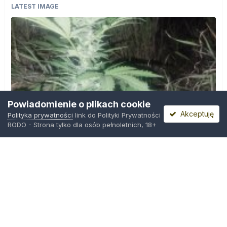
LATEST IMAGE
Powiadomienie o plikach cookie
Akceptuję
Polityka prywatności
link do Polityki Prywatności
RODO - Strona tylko dla osób pełnoletnich, 18+
IMG_20260804_221841.jpg
Przez
zielony_porucznik
,
Wczoraj o 00:23
Polityka prywatności
Kontakt
Ciasteczka
Trawka.org
Powered by Invision Community