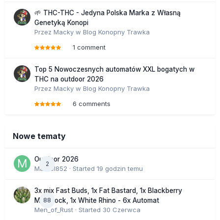
🌱 THC-THC - Jedyna Polska Marka z Własną
Genetyką Konopi
Przez
Macky
w
Blog Konopny Trawka
1 comment
Top 5 Nowoczesnych automatów XXL bogatych w
THC na outdoor 2026
Przez
Macky
w
Blog Konopny Trawka
6 comments
Nowe tematy
Outdoor 2026
2
Marcel852
· Started
19 godzin temu
3x mix Fast Buds, 1x Fat Bastard, 1x Blackberry
88
Moonrock, 1x White Rhino - 6x Automat
Men_of_Rust
· Started
30 Czerwca