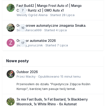
Fast Bud42 | Mango Frost Auto x1 | Mango
7
Cherry Runtz x2 | GMO Auto x1
Wesoły Ogród Aliena
· Started
28 Lipca
Outdoorowe automatyczne zmagania Smaka.
10
SmakMaroca999
· Started
4 Lipca
Outdoor automatów 2026
17
zielony_porucznik
· Started
7 Lipca
Nowe posty
Outdoor 2026
Przez
Macky
·
Opublikowano
15 minut temu
Przeniosłem do działu "Pojedyncze Zdjęcia Roślin
Konopi", bardziej tam pasuje twój temat.
3x mix Fast Buds, 1x Fat Bastard, 1x Blackberry
Moonrock, 1x White Rhino - 6x Automat