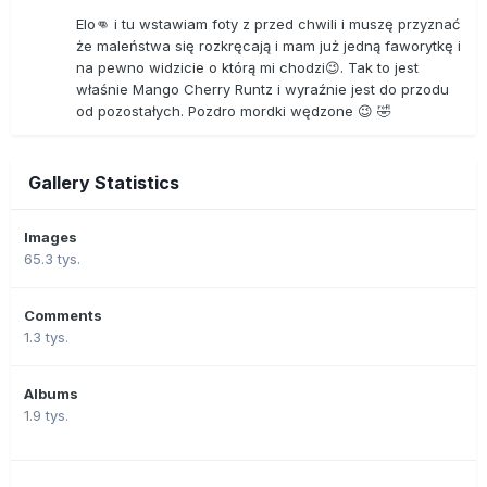
Elo👊 i tu wstawiam foty z przed chwili i muszę przyznać
że maleństwa się rozkręcają i mam już jedną faworytkę i
na pewno widzicie o którą mi chodzi😉. Tak to jest
właśnie Mango Cherry Runtz i wyraźnie jest do przodu
od pozostałych. Pozdro mordki wędzone 😉 🤣
Gallery Statistics
Images
65.3 tys.
Comments
1.3 tys.
Albums
1.9 tys.