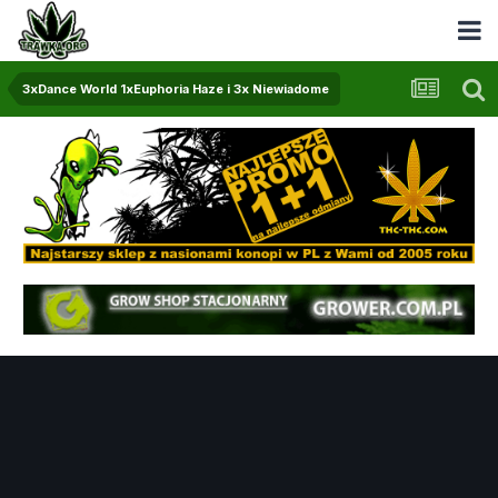
3xDance World 1xEuphoria Haze i 3x Niewiadome