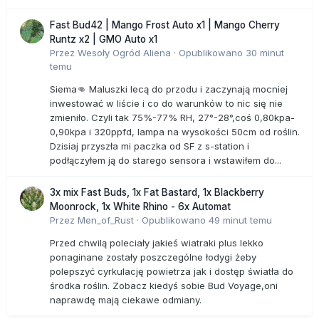
Fast Bud42 | Mango Frost Auto x1 | Mango Cherry
Runtz x2 | GMO Auto x1
Przez
Wesoły Ogród Aliena
·
Opublikowano
30 minut
temu
Siema👊 Maluszki lecą do przodu i zaczynają mocniej
inwestować w liście i co do warunków to nic się nie
zmieniło. Czyli tak 75%-77% RH, 27°-28°,coś 0,80kpa-
0,90kpa i 320ppfd, lampa na wysokości 50cm od roślin.
Dzisiaj przyszła mi paczka od SF z s-station i
podłączyłem ją do starego sensora i wstawiłem do...
3x mix Fast Buds, 1x Fat Bastard, 1x Blackberry
Moonrock, 1x White Rhino - 6x Automat
Przez
Men_of_Rust
·
Opublikowano
49 minut temu
Przed chwilą poleciały jakieś wiatraki plus lekko
ponaginane zostały poszczególne łodygi żeby
polepszyć cyrkulację powietrza jak i dostęp światła do
środka roślin. Zobacz kiedyś sobie Bud Voyage,oni
naprawdę mają ciekawe odmiany.