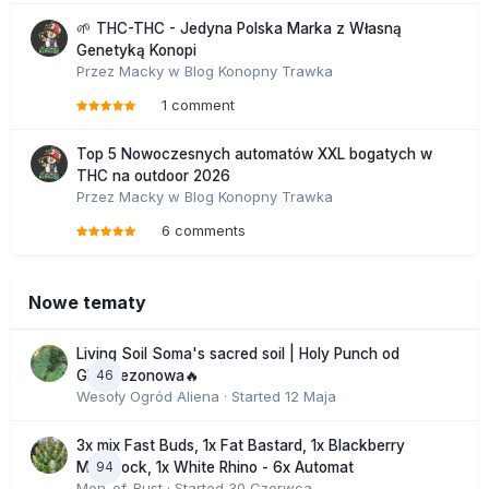
🌱 THC-THC - Jedyna Polska Marka z Własną
Genetyką Konopi
Przez
Macky
w
Blog Konopny Trawka
1 comment
Top 5 Nowoczesnych automatów XXL bogatych w
THC na outdoor 2026
Przez
Macky
w
Blog Konopny Trawka
6 comments
Nowe tematy
Living Soil Soma's sacred soil | Holy Punch od
46
GHS sezonowa🔥
Wesoły Ogród Aliena
· Started
12 Maja
3x mix Fast Buds, 1x Fat Bastard, 1x Blackberry
94
Moonrock, 1x White Rhino - 6x Automat
Men_of_Rust
· Started
30 Czerwca