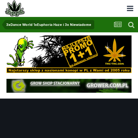
3xDance World 1xEuphoria Haze i 3x Niewiadome