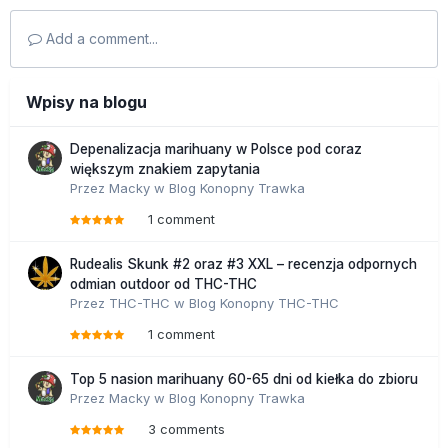
Add a comment...
Wpisy na blogu
Depenalizacja marihuany w Polsce pod coraz
większym znakiem zapytania
Przez
Macky
w
Blog Konopny Trawka
1 comment
Rudealis Skunk #2 oraz #3 XXL – recenzja odpornych
odmian outdoor od THC-THC
Przez
THC-THC
w
Blog Konopny THC-THC
1 comment
Top 5 nasion marihuany 60-65 dni od kiełka do zbioru
Przez
Macky
w
Blog Konopny Trawka
3 comments