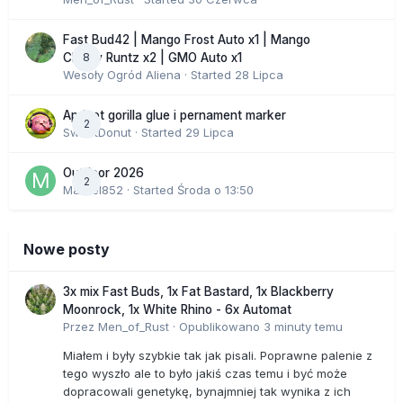
Fast Bud42 | Mango Frost Auto x1 | Mango
8
Cherry Runtz x2 | GMO Auto x1
Wesoły Ogród Aliena
· Started
28 Lipca
Apricot gorilla glue i pernament marker
2
SweetDonut
· Started
29 Lipca
Outdoor 2026
2
Marcel852
· Started
Środa o 13:50
Nowe posty
3x mix Fast Buds, 1x Fat Bastard, 1x Blackberry
Moonrock, 1x White Rhino - 6x Automat
Przez
Men_of_Rust
·
Opublikowano
3 minuty temu
Miałem i były szybkie tak jak pisali. Poprawne palenie z
tego wyszło ale to było jakiś czas temu i być może
dopracowali genetykę, bynajmniej tak wynika z ich