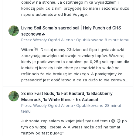
opisów na stronie. Ja ostatniego mixa wysadzilem i
kończę póki co z nimi przygodę bo mam i sezonów dużo
i sporo automatów od Bud Voyage.
Living Soil Soma's sacred soil | Holy Punch od GHS
sezonowa🔥
Przez
Wesoły Ogród Aliena
·
Opublikowano
8 minut temu
Witam 👋 Dzisiaj mamy 23dzien od flipa i gwiazdeczki
zaczynają powiększać swoje rozmiary topów. Wczoraj
kiedy je podlewałem to dodałem po 0,25g soli epsom dla
leciutkiej korekty i nie chce przesadzić bo widać po
roślinach że nie brakuję im niczego. A pamiętajmy że
przesadzić jest dość łatwo a co za dużo to nie zdrowo...
3x mix Fast Buds, 1x Fat Bastard, 1x Blackberry
Moonrock, 1x White Rhino - 6x Automat
Przez
Wesoły Ogród Aliena
·
Opublikowano
28 minut
temu
Już sobie zapisałem w kajet jakiś tydzień temu 😅 😉 po
tym co widzę i ciebie 🔥 A wiesz może coś na temat
fastów od fast bud42?