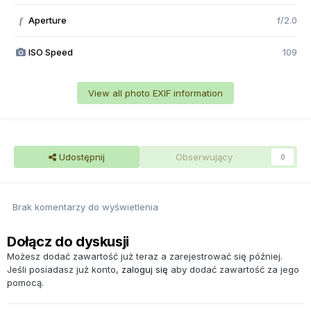
Aperture
f/2.0
f
ISO Speed
109
View all photo EXIF information
Udostępnij
Obserwujący
0
Brak komentarzy do wyświetlenia
Dołącz do dyskusji
Możesz dodać zawartość już teraz a zarejestrować się później.
Jeśli posiadasz już konto,
zaloguj się
aby dodać zawartość za jego
pomocą.