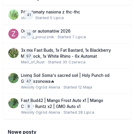
Półautomaty nasiona z thc-thc
41
stix33
· Started
5 Lipca
Outdoor automatów 2026
19
zielony_porucznik
· Started
7 Lipca
3x mix Fast Buds, 1x Fat Bastard, 1x Blackberry
97
Moonrock, 1x White Rhino - 6x Automat
Men_of_Rust
· Started
30 Czerwca
Living Soil Soma's sacred soil | Holy Punch od
47
GHS sezonowa🔥
Wesoły Ogród Aliena
· Started
12 Maja
Fast Bud42 | Mango Frost Auto x1 | Mango
8
Cherry Runtz x2 | GMO Auto x1
Wesoły Ogród Aliena
· Started
28 Lipca
Nowe posty