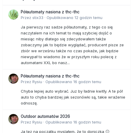
Półautomaty nasiona z thc-thc
Przez
stix33
·
Opublikowano
12 godzin temu
Ja pierwszy raz sadze półautomaty, z tego co się
naczytalem na ich temat to mają szybciej dojść o
miesiąc niby dlatego się zdecydowałem także
zobaczymy jak to będzie wyglądać, producent pisze ze
zbiór we wrześniu także no czas pokaże, jak będzie
niewypał to wiadomo że w przyszłym roku polecę z
automatami XXL bo nasz...
Półautomaty nasiona z thc-thc
Przez
Rysiu
·
Opublikowano
16 godzin temu
Chyba lepiej auto wybrać. Juz by ładnie kwitły. A te pół
auto to chyba bardziej jak sezonówki są, takie wrażenie
odnoszę.
Outdoor automatów 2026
Przez
Rysiu
·
Opublikowano
16 godzin temu
Ja tez na początku myslałem, że to doniczka 🙂