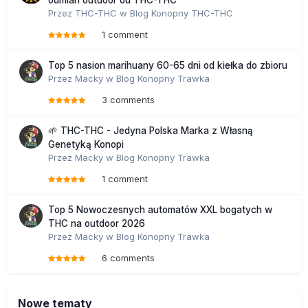
odmian outdoor od THC-THC
Przez
THC-THC
w
Blog Konopny THC-THC
1 comment
Top 5 nasion marihuany 60-65 dni od kiełka do zbioru
Przez
Macky
w
Blog Konopny Trawka
3 comments
🌱 THC-THC - Jedyna Polska Marka z Własną
Genetyką Konopi
Przez
Macky
w
Blog Konopny Trawka
1 comment
Top 5 Nowoczesnych automatów XXL bogatych w
THC na outdoor 2026
Przez
Macky
w
Blog Konopny Trawka
6 comments
Nowe tematy