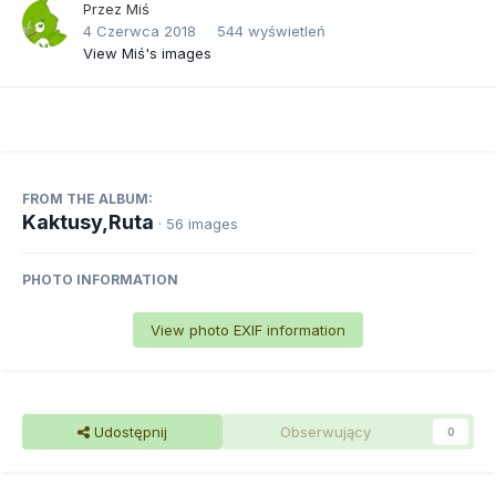
Przez
Miś
4 Czerwca 2018
544 wyświetleń
View Miś's images
FROM THE ALBUM:
Kaktusy,Ruta
· 56 images
PHOTO INFORMATION
View photo EXIF information
Udostępnij
Obserwujący
0