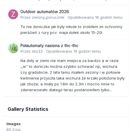
Outdoor automatów 2026
Przez
zielony_porucznik
·
Opublikowano
18 godzin temu
To nie doniczka jak były młode to zrobiłem im ochronny
pierśćień z rury pcv maja dołek około 15-20l
Półautomaty nasiona z thc-thc
Przez
stix33
·
Opublikowano
19 godzin temu
Na doły w ziemi nie mam miejsca za bardzo a w razie
,,w" to doniczki można szybko schować np, wichura
czy gradobicie. 2 lata temu miałem sezony i w połowie
kwitnienia przyszła taka wichura że krzaki położone były
jak zboże, a miały po 1.8m do 2.3m i mocno mnie to
zdenerwowało dlatego teraz postanowiłem tylko...
Gallery Statistics
Images
65.3 tys.