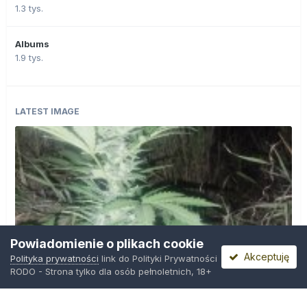
1.3 tys.
Albums
1.9 tys.
LATEST IMAGE
Powiadomienie o plikach cookie
Akceptuję
Polityka prywatności
link do Polityki Prywatności
RODO - Strona tylko dla osób pełnoletnich, 18+
IMG_20260804_221841.jpg