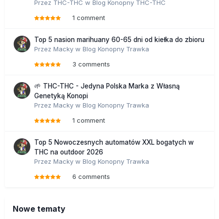
Przez
THC-THC
w
Blog Konopny THC-THC
1 comment
Top 5 nasion marihuany 60-65 dni od kiełka do zbioru
Przez
Macky
w
Blog Konopny Trawka
3 comments
🌱 THC-THC - Jedyna Polska Marka z Własną
Genetyką Konopi
Przez
Macky
w
Blog Konopny Trawka
1 comment
Top 5 Nowoczesnych automatów XXL bogatych w
THC na outdoor 2026
Przez
Macky
w
Blog Konopny Trawka
6 comments
Nowe tematy