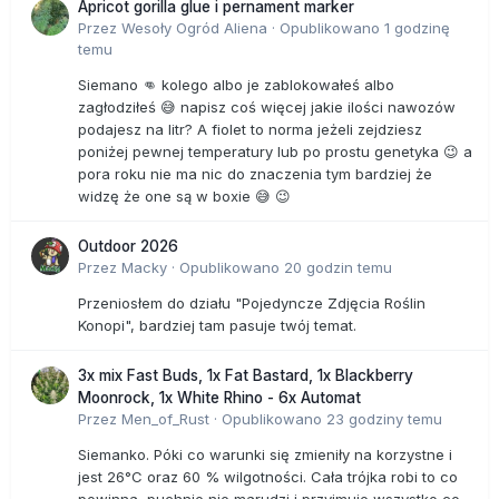
Apricot gorilla glue i pernament marker
Przez
Wesoły Ogród Aliena
·
Opublikowano
1 godzinę
temu
Siemano 👊 kolego albo je zablokowałeś albo
zagłodziłeś 😅 napisz coś więcej jakie ilości nawozów
podajesz na litr? A fiolet to norma jeżeli zejdziesz
poniżej pewnej temperatury lub po prostu genetyka 😉 a
pora roku nie ma nic do znaczenia tym bardziej że
widzę że one są w boxie 😅 😉
Outdoor 2026
Przez
Macky
·
Opublikowano
20 godzin temu
Przeniosłem do działu "Pojedyncze Zdjęcia Roślin
Konopi", bardziej tam pasuje twój temat.
3x mix Fast Buds, 1x Fat Bastard, 1x Blackberry
Moonrock, 1x White Rhino - 6x Automat
Przez
Men_of_Rust
·
Opublikowano
23 godziny temu
Siemanko. Póki co warunki się zmieniły na korzystne i
jest 26°C oraz 60 % wilgotności. Cała trójka robi to co
powinna, puchnie,nie marudzi i przyjmuje wszystko co