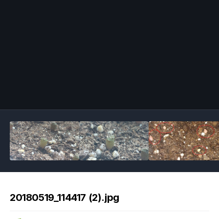
Image Tools
20180519_114417 (2).jpg