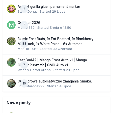
Apricot gorilla glue i pernament marker
2
SweetDonut
· Started
29 Lipca
Outdoor 2026
2
Marcel852
· Started
Środa o 13:50
3x mix Fast Buds, 1x Fat Bastard, 1x Blackberry
88
Moonrock, 1x White Rhino - 6x Automat
Men_of_Rust
· Started
30 Czerwca
Fast Bud42 | Mango Frost Auto x1 | Mango
7
Cherry Runtz x2 | GMO Auto x1
Wesoły Ogród Aliena
· Started
28 Lipca
Outdoorowe automatyczne zmagania Smaka.
10
SmakMaroca999
· Started
4 Lipca
Nowe posty