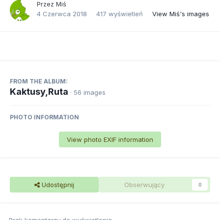
Przez
Miś
4 Czerwca 2018
417 wyświetleń
View Miś's images
FROM THE ALBUM:
Kaktusy,Ruta
· 56 images
PHOTO INFORMATION
View photo EXIF information
Udostępnij
Obserwujący
0
Brak komentarzy do wyświetlenia