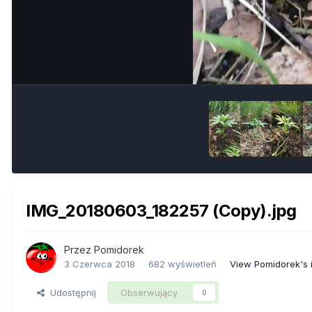
IMG_20180603_182257 (Copy).jpg
Przez
Pomidorek
3 Czerwca 2018
682 wyświetleń
View Pomidorek's
Udostępnij
Obserwujący
0