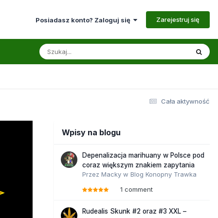
Zarejestruj się
Posiadasz konto? Zaloguj się
Cała aktywność
Wpisy na blogu
Depenalizacja marihuany w Polsce pod
coraz większym znakiem zapytania
Przez
Macky
w
Blog Konopny Trawka
1 comment
Rudealis Skunk #2 oraz #3 XXL –