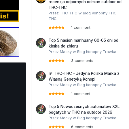
recenzja odpornych odmian outdoor od
THC-THC
Przez
THC-THC
w
Blog Konopny THC-
THC
1 comment
Top 5 nasion marihuany 60-65 dni od
kiełka do zbioru
Przez
Macky
w
Blog Konopny Trawka
3 comments
🌱 THC-THC - Jedyna Polska Marka z
Własną Genetyką Konopi
Przez
Macky
w
Blog Konopny Trawka
1 comment
Top 5 Nowoczesnych automatów XXL
bogatych w THC na outdoor 2026
Przez
Macky
w
Blog Konopny Trawka
6 comments