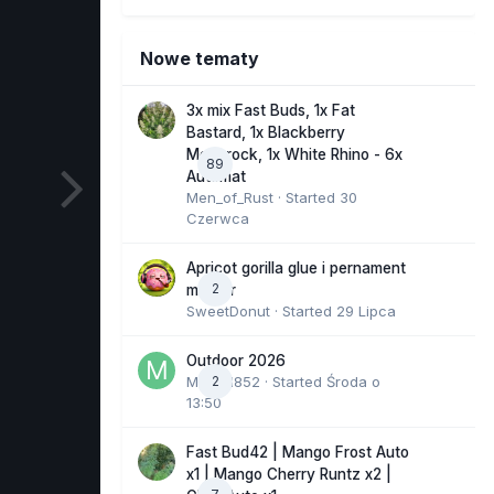
Nowe tematy
3x mix Fast Buds, 1x Fat
Bastard, 1x Blackberry
Moonrock, 1x White Rhino - 6x
89
Automat
Men_of_Rust
· Started
30
Czerwca
Apricot gorilla glue i pernament
2
marker
SweetDonut
· Started
29 Lipca
Outdoor 2026
Marcel852
2
· Started
Środa o
13:50
Fast Bud42 | Mango Frost Auto
x1 | Mango Cherry Runtz x2 |