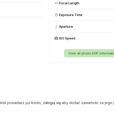
Focal Length
Exposure Time
Aperture
f
ISO Speed
View all photo EXIF informat
eśli posiadasz już konto,
zaloguj się
aby dodać zawartość za jego