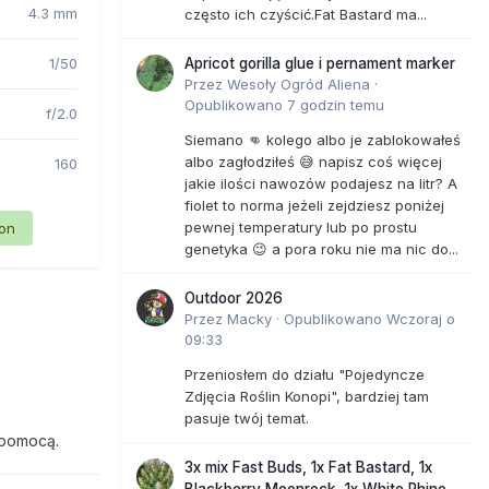
4.3 mm
często ich czyścić.Fat Bastard ma...
1/50
Apricot gorilla glue i pernament marker
Przez
Wesoły Ogród Aliena
·
Opublikowano
7 godzin temu
f/2.0
Siemano 👊 kolego albo je zablokowałeś
albo zagłodziłeś 😅 napisz coś więcej
160
jakie ilości nawozów podajesz na litr? A
fiolet to norma jeżeli zejdziesz poniżej
pewnej temperatury lub po prostu
ion
genetyka 😉 a pora roku nie ma nic do...
Outdoor 2026
Przez
Macky
·
Opublikowano
Wczoraj o
09:33
Przeniosłem do działu "Pojedyncze
Zdjęcia Roślin Konopi", bardziej tam
pasuje twój temat.
 pomocą.
3x mix Fast Buds, 1x Fat Bastard, 1x
Blackberry Moonrock, 1x White Rhino -