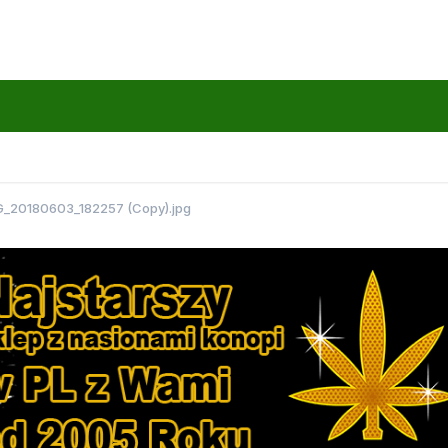
G_20180603_182257 (Copy).jpg