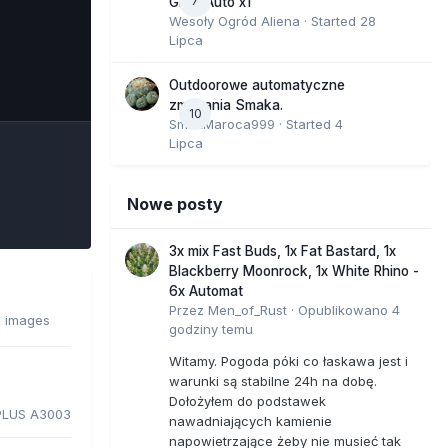
7
GMO Auto x1
Wesoły Ogród Aliena
· Started
28
Lipca
e Tools
Outdoorowe automatyczne
zmagania Smaka.
10
SmakMaroca999
· Started
4
Lipca
Nowe posty
3x mix Fast Buds, 1x Fat Bastard, 1x
Blackberry Moonrock, 1x White Rhino -
6x Automat
Przez
Men_of_Rust
·
Opublikowano
4
8 images
godziny temu
Witamy. Pogoda póki co łaskawa jest i
warunki są stabilne 24h na dobę.
Dołożyłem do podstawek
PLUS A3003
nawadniających kamienie
napowietrzające żeby nie musieć tak