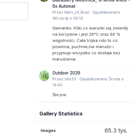
6x Automat
Przez
Men_of_Rust
·
Opublikowano
Wczoraj o 06:12
Siemanko. Póki co warunki się zmieniły
na korzystne i jest 26°C oraz 60 %
wilgotności. Cała trójka robi to co
powinna, puchnie,nie marudzi i
przyjmuje wszystko co dostaje bez
marudzenia.
Outdoor 2026
Przez
stix33
·
Opublikowano
Środa o
14:40
Śliczne
Gallery Statistics
65.3 tys.
Images