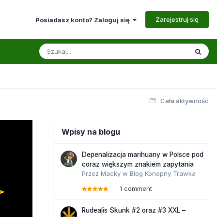
Zarejestruj się
Posiadasz konto? Zaloguj się
Cała aktywność
Wpisy na blogu
Depenalizacja marihuany w Polsce pod
coraz większym znakiem zapytania
Przez
Macky
w
Blog Konopny Trawka
1 comment
Rudealis Skunk #2 oraz #3 XXL –