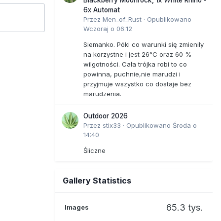
6x Automat
Przez
Men_of_Rust
·
Opublikowano
Wczoraj o 06:12
Siemanko. Póki co warunki się zmieniły
na korzystne i jest 26°C oraz 60 %
wilgotności. Cała trójka robi to co
powinna, puchnie,nie marudzi i
przyjmuje wszystko co dostaje bez
marudzenia.
Outdoor 2026
Przez
stix33
·
Opublikowano
Środa o
14:40
Śliczne
Gallery Statistics
65.3 tys.
Images