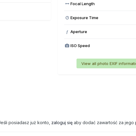
Focal Length
Exposure Time
Aperture
f
ISO Speed
View all photo EXIF informat
eśli posiadasz już konto,
zaloguj się
aby dodać zawartość za jego