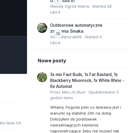
7
GMO Auto x1
Wesoły Ogród Aliena
· Started
28
Lipca
e Tools
Outdoorowe automatyczne
zmagania Smaka.
10
SmakMaroca999
· Started
4
Lipca
Nowe posty
3x mix Fast Buds, 1x Fat Bastard, 1x
Blackberry Moonrock, 1x White Rhino -
6x Automat
Przez
Men_of_Rust
·
Opublikowano
5
godzin temu
Witamy. Pogoda póki co łaskawa jest i
warunki są stabilne 24h na dobę.
Dołożyłem do podstawek
dmi Note 5A
nawadniających kamienie
napowietrzające żeby nie musieć tak