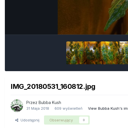
IMG_20180531_160812.jpg
Przez
Bubba Kush
31 Maja 2018
609 wyświetleń
View Bubba Kush's i
Udostępnij
Obserwujący
0