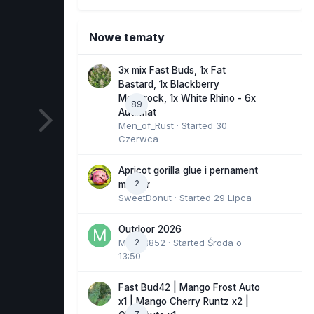
Nowe tematy
3x mix Fast Buds, 1x Fat
Bastard, 1x Blackberry
Moonrock, 1x White Rhino - 6x
89
Automat
Men_of_Rust
· Started
30
Czerwca
Apricot gorilla glue i pernament
2
marker
SweetDonut
· Started
29 Lipca
Outdoor 2026
Marcel852
2
· Started
Środa o
13:50
Fast Bud42 | Mango Frost Auto
x1 | Mango Cherry Runtz x2 |