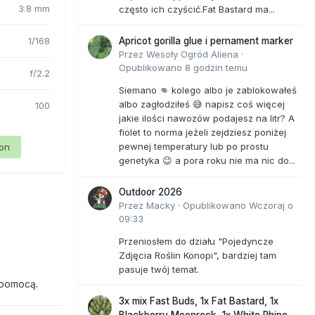
3.8 mm
często ich czyścić.Fat Bastard ma...
1/168
Apricot gorilla glue i pernament marker
Przez
Wesoły Ogród Aliena
·
Opublikowano
8 godzin temu
f/2.2
Siemano 👊 kolego albo je zablokowałeś
albo zagłodziłeś 😅 napisz coś więcej
100
jakie ilości nawozów podajesz na litr? A
fiolet to norma jeżeli zejdziesz poniżej
pewnej temperatury lub po prostu
ion
genetyka 😉 a pora roku nie ma nic do...
Outdoor 2026
Przez
Macky
·
Opublikowano
Wczoraj o
09:33
Przeniosłem do działu "Pojedyncze
Zdjęcia Roślin Konopi", bardziej tam
pasuje twój temat.
 pomocą.
3x mix Fast Buds, 1x Fat Bastard, 1x
Blackberry Moonrock, 1x White Rhino -