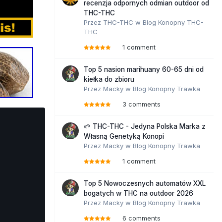
recenzja odpornych odmian outdoor od
THC-THC
Przez
THC-THC
w
Blog Konopny THC-
THC
1 comment
Top 5 nasion marihuany 60-65 dni od
kiełka do zbioru
Przez
Macky
w
Blog Konopny Trawka
3 comments
🌱 THC-THC - Jedyna Polska Marka z
Własną Genetyką Konopi
Przez
Macky
w
Blog Konopny Trawka
1 comment
Top 5 Nowoczesnych automatów XXL
bogatych w THC na outdoor 2026
Przez
Macky
w
Blog Konopny Trawka
6 comments