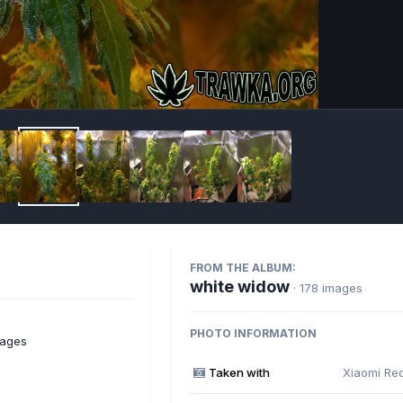
Imag
FROM THE ALBUM:
white widow
· 178 images
PHOTO INFORMATION
mages
Taken with
Xiaomi Re