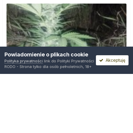
Powiadomienie o plikach cookie
Akceptuję
Polityka prywatności
link do Polityki Prywatności
RODO - Strona tylko dla osób pełnoletnich, 18+
IMG_20260804_221841.jpg
Przez
zielony_porucznik
,
Środa o 00:23
Polityka prywatności
Kontakt
Ciasteczka
Trawka.org
Powered by Invision Community