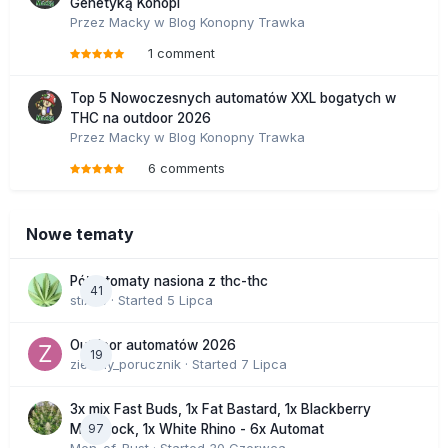
Genetyką Konopi
Przez
Macky
w
Blog Konopny Trawka
1 comment
Top 5 Nowoczesnych automatów XXL bogatych w
THC na outdoor 2026
Przez
Macky
w
Blog Konopny Trawka
6 comments
Nowe tematy
Półautomaty nasiona z thc-thc
41
stix33
· Started
5 Lipca
Outdoor automatów 2026
19
zielony_porucznik
· Started
7 Lipca
3x mix Fast Buds, 1x Fat Bastard, 1x Blackberry
97
Moonrock, 1x White Rhino - 6x Automat