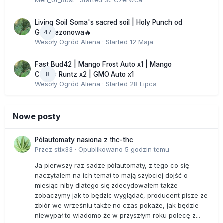
Men_of_Rust
· Started
30 Czerwca
Living Soil Soma's sacred soil | Holy Punch od
47
GHS sezonowa🔥
Wesoły Ogród Aliena
· Started
12 Maja
Fast Bud42 | Mango Frost Auto x1 | Mango
8
Cherry Runtz x2 | GMO Auto x1
Wesoły Ogród Aliena
· Started
28 Lipca
Nowe posty
Półautomaty nasiona z thc-thc
Przez
stix33
·
Opublikowano
5 godzin temu
Ja pierwszy raz sadze półautomaty, z tego co się
naczytalem na ich temat to mają szybciej dojść o
miesiąc niby dlatego się zdecydowałem także
zobaczymy jak to będzie wyglądać, producent pisze ze
zbiór we wrześniu także no czas pokaże, jak będzie
niewypał to wiadomo że w przyszłym roku polecę z...