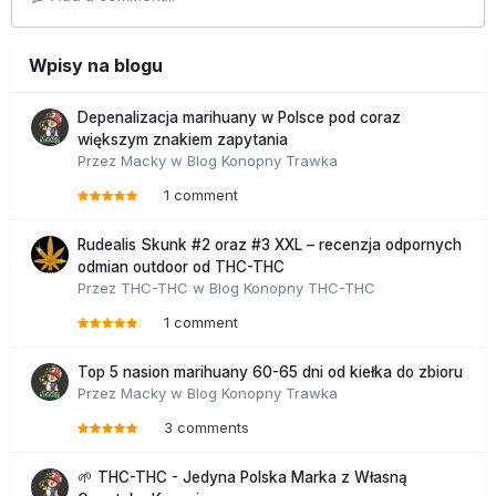
Wpisy na blogu
Depenalizacja marihuany w Polsce pod coraz
większym znakiem zapytania
Przez
Macky
w
Blog Konopny Trawka
1 comment
Rudealis Skunk #2 oraz #3 XXL – recenzja odpornych
odmian outdoor od THC-THC
Przez
THC-THC
w
Blog Konopny THC-THC
1 comment
Top 5 nasion marihuany 60-65 dni od kiełka do zbioru
Przez
Macky
w
Blog Konopny Trawka
3 comments
🌱 THC-THC - Jedyna Polska Marka z Własną