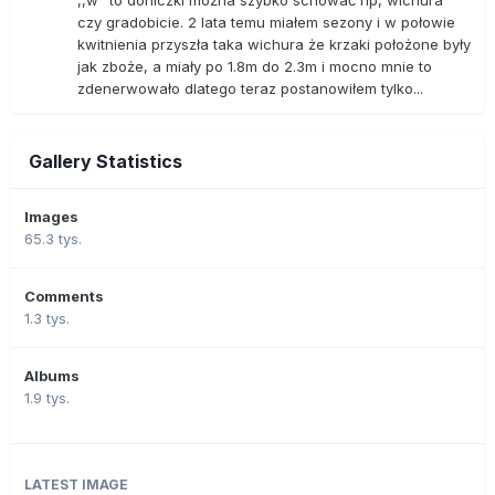
,,w" to doniczki można szybko schować np, wichura
czy gradobicie. 2 lata temu miałem sezony i w połowie
kwitnienia przyszła taka wichura że krzaki położone były
jak zboże, a miały po 1.8m do 2.3m i mocno mnie to
zdenerwowało dlatego teraz postanowiłem tylko...
Gallery Statistics
Images
65.3 tys.
Comments
1.3 tys.
Albums
1.9 tys.
LATEST IMAGE