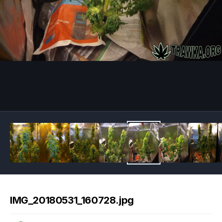
Image Tools
IMG_20180531_160728.jpg