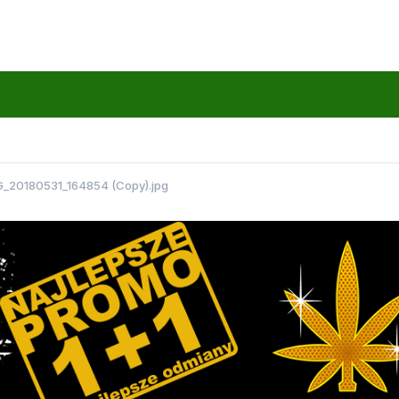
G_20180531_164854 (Copy).jpg