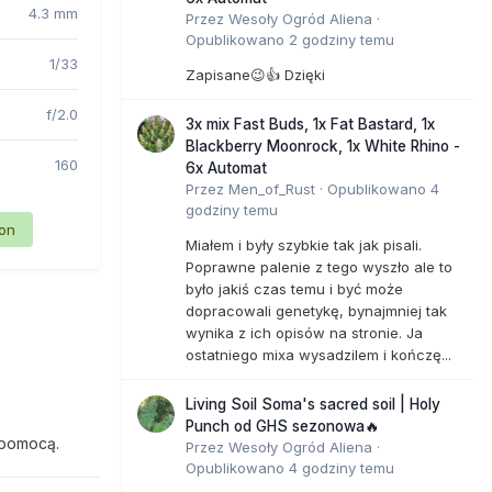
4.3 mm
Przez
Wesoły Ogród Aliena
·
Opublikowano
2 godziny temu
1/33
Zapisane😉👍 Dzięki
f/2.0
3x mix Fast Buds, 1x Fat Bastard, 1x
Blackberry Moonrock, 1x White Rhino -
160
6x Automat
Przez
Men_of_Rust
·
Opublikowano
4
godziny temu
ion
Miałem i były szybkie tak jak pisali.
Poprawne palenie z tego wyszło ale to
było jakiś czas temu i być może
dopracowali genetykę, bynajmniej tak
wynika z ich opisów na stronie. Ja
ostatniego mixa wysadzilem i kończę...
Living Soil Soma's sacred soil | Holy
Punch od GHS sezonowa🔥
 pomocą.
Przez
Wesoły Ogród Aliena
·
Opublikowano
4 godziny temu