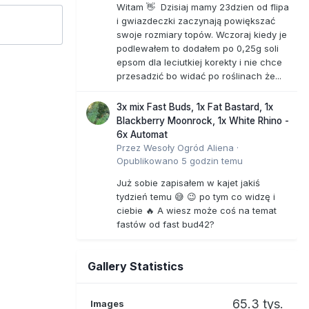
Witam 👋 Dzisiaj mamy 23dzien od flipa
i gwiazdeczki zaczynają powiększać
swoje rozmiary topów. Wczoraj kiedy je
podlewałem to dodałem po 0,25g soli
epsom dla leciutkiej korekty i nie chce
przesadzić bo widać po roślinach że...
3x mix Fast Buds, 1x Fat Bastard, 1x
Blackberry Moonrock, 1x White Rhino -
6x Automat
Przez
Wesoły Ogród Aliena
·
Opublikowano
5 godzin temu
Już sobie zapisałem w kajet jakiś
tydzień temu 😅 😉 po tym co widzę i
ciebie 🔥 A wiesz może coś na temat
fastów od fast bud42?
Gallery Statistics
65.3 tys.
Images