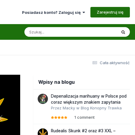
Zarejestruj się
Posiadasz konto? Zaloguj się
Cała aktywność
Wpisy na blogu
Depenalizacja marihuany w Polsce pod
coraz większym znakiem zapytania
Przez
Macky
w
Blog Konopny Trawka
1 comment
Rudealis Skunk #2 oraz #3 XXL –