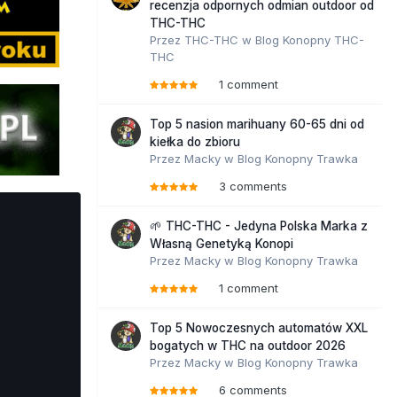
recenzja odpornych odmian outdoor od
THC-THC
Przez
THC-THC
w
Blog Konopny THC-
THC
1 comment
Top 5 nasion marihuany 60-65 dni od
kiełka do zbioru
Przez
Macky
w
Blog Konopny Trawka
3 comments
🌱 THC-THC - Jedyna Polska Marka z
Własną Genetyką Konopi
Przez
Macky
w
Blog Konopny Trawka
1 comment
Top 5 Nowoczesnych automatów XXL
bogatych w THC na outdoor 2026
Przez
Macky
w
Blog Konopny Trawka
6 comments