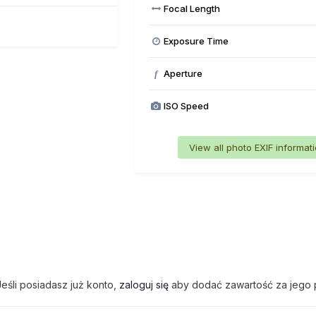
Focal Length
Exposure Time
Aperture
f
ISO Speed
View all photo EXIF informat
eśli posiadasz już konto,
zaloguj się
aby dodać zawartość za jego