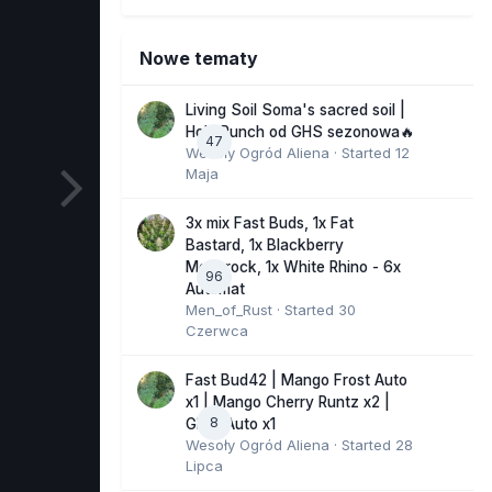
Nowe tematy
Living Soil Soma's sacred soil |
Holy Punch od GHS sezonowa🔥
47
Wesoły Ogród Aliena
· Started
12
Maja
3x mix Fast Buds, 1x Fat
Bastard, 1x Blackberry
Moonrock, 1x White Rhino - 6x
96
Automat
Men_of_Rust
· Started
30
Czerwca
Fast Bud42 | Mango Frost Auto
x1 | Mango Cherry Runtz x2 |
8
GMO Auto x1
Wesoły Ogród Aliena
· Started
28
Lipca