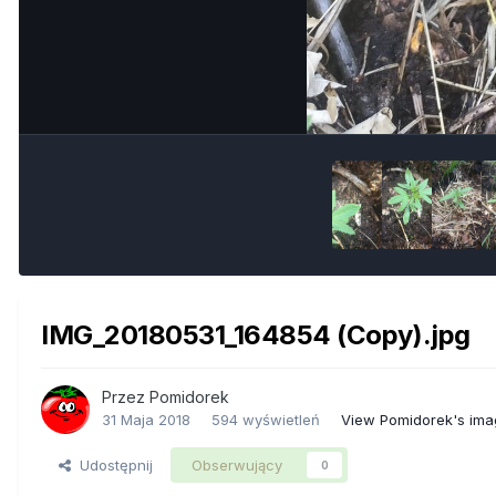
IMG_20180531_164854 (Copy).jpg
Przez
Pomidorek
31 Maja 2018
594 wyświetleń
View Pomidorek's ima
Udostępnij
Obserwujący
0