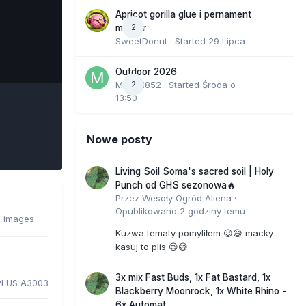
Apricot gorilla glue i pernament
2
marker
SweetDonut
· Started
29 Lipca
e Tools
Outdoor 2026
Marcel852
2
· Started
Środa o
13:50
Nowe posty
Living Soil Soma's sacred soil | Holy
Punch od GHS sezonowa🔥
Przez
Wesoły Ogród Aliena
·
Opublikowano
2 godziny temu
8 images
Kuzwa tematy pomyliłem 😉😅 macky
kasuj to plis 😉😅
3x mix Fast Buds, 1x Fat Bastard, 1x
PLUS A3003
Blackberry Moonrock, 1x White Rhino -
6x Automat