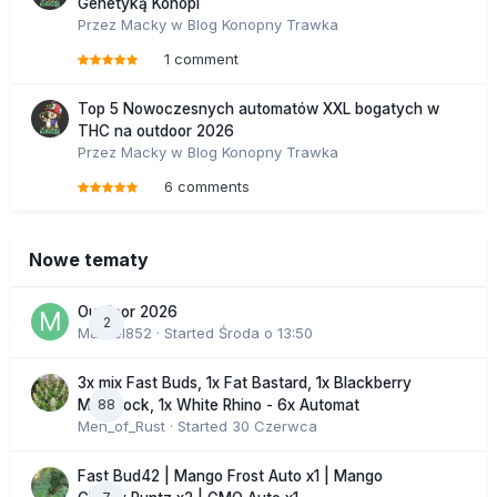
Genetyką Konopi
Przez
Macky
w
Blog Konopny Trawka
1 comment
Top 5 Nowoczesnych automatów XXL bogatych w
THC na outdoor 2026
Przez
Macky
w
Blog Konopny Trawka
6 comments
Nowe tematy
Outdoor 2026
2
Marcel852
· Started
Środa o 13:50
3x mix Fast Buds, 1x Fat Bastard, 1x Blackberry
88
Moonrock, 1x White Rhino - 6x Automat
Men_of_Rust
· Started
30 Czerwca
Fast Bud42 | Mango Frost Auto x1 | Mango