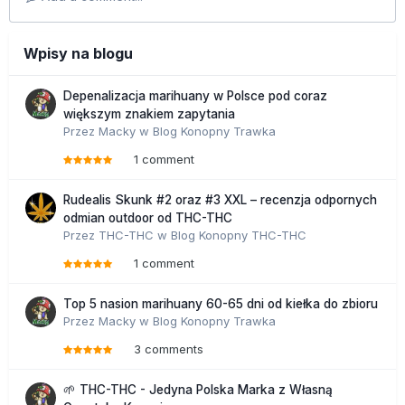
Wpisy na blogu
Depenalizacja marihuany w Polsce pod coraz
większym znakiem zapytania
Przez
Macky
w
Blog Konopny Trawka
1 comment
Rudealis Skunk #2 oraz #3 XXL – recenzja odpornych
odmian outdoor od THC-THC
Przez
THC-THC
w
Blog Konopny THC-THC
1 comment
Top 5 nasion marihuany 60-65 dni od kiełka do zbioru
Przez
Macky
w
Blog Konopny Trawka
3 comments
🌱 THC-THC - Jedyna Polska Marka z Własną