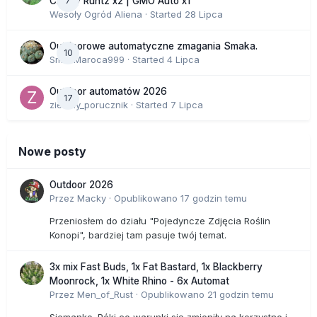
7
Cherry Runtz x2 | GMO Auto x1
Wesoły Ogród Aliena
· Started
28 Lipca
Outdoorowe automatyczne zmagania Smaka.
10
SmakMaroca999
· Started
4 Lipca
Outdoor automatów 2026
17
zielony_porucznik
· Started
7 Lipca
Nowe posty
Outdoor 2026
Przez
Macky
·
Opublikowano
17 godzin temu
Przeniosłem do działu "Pojedyncze Zdjęcia Roślin
Konopi", bardziej tam pasuje twój temat.
3x mix Fast Buds, 1x Fat Bastard, 1x Blackberry
Moonrock, 1x White Rhino - 6x Automat
Przez
Men_of_Rust
·
Opublikowano
21 godzin temu