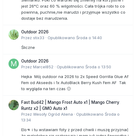
Siemanko. Póki co warunki się zmieniły na korzystne i
jest 26°C oraz 60 % wilgotności. Cała trójka robi to co
powinna, puchnie,nie marudzi i przyjmuje wszystko co
dostaje bez marudzenia.
Outdoor 2026
Przez
stix33
·
Opublikowano
Środa o 14:40
Śliczne
Outdoor 2026
Przez
Marcel852
·
Opublikowano
Środa o 13:50
Hejka Mój outdoor na 2026 to 2x Speed Gorrilla Glue Af
Fem od Akseeds i 1x AutoBlack Berry Kush Fem AF Tak
to wygląda na ten czas 🙂
Fast Bud42 | Mango Frost Auto x1 | Mango Cherry
Runtz x2 | GMO Auto x1
Przez
Wesoły Ogród Aliena
·
Opublikowano
Środa o
13:34
Elo👊 i tu wstawiam foty z przed chwili i muszę przyznać
że maleństwa się rozkręcają i mam już jedną faworytkę i