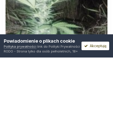
Powiadomienie o plikach cookie
Akceptuję
Polityka prywatności
link do Polityki Prywatności
RODO - Strona tylko dla osób pełnoletnich, 18+
IMG_20260804_221841.jpg
Przez
zielony_porucznik
,
Środa o 00:23
Polityka prywatności
Kontakt
Ciasteczka
Trawka.org
Powered by Invision Community