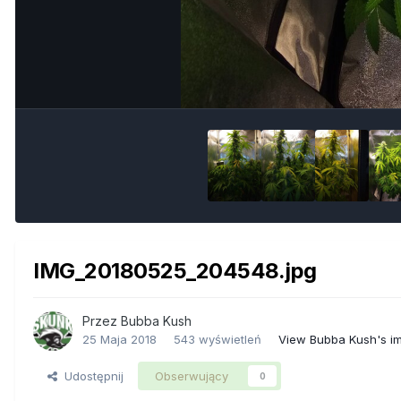
IMG_20180525_204548.jpg
Przez
Bubba Kush
25 Maja 2018
543 wyświetleń
View Bubba Kush's i
Udostępnij
Obserwujący
0