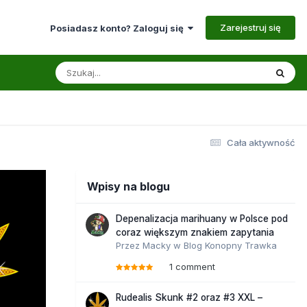
Zarejestruj się
Posiadasz konto? Zaloguj się
Cała aktywność
Wpisy na blogu
Depenalizacja marihuany w Polsce pod
coraz większym znakiem zapytania
Przez
Macky
w
Blog Konopny Trawka
1 comment
Rudealis Skunk #2 oraz #3 XXL –