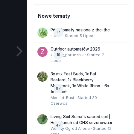
Nowe tematy
Półautomaty nasiona z thc-thc
41
stix33
· Started
5 Lipca
Outdoor automatów 2026
zielony_porucznik
19
· Started
7
Lipca
3x mix Fast Buds, 1x Fat
Bastard, 1x Blackberry
Moonrock, 1x White Rhino - 6x
97
Automat
Men_of_Rust
· Started
30
Czerwca
Living Soil Soma's sacred soil |
Holy Punch od GHS sezonowa🔥
47
Wesoły Ogród Aliena
· Started
12
Maja