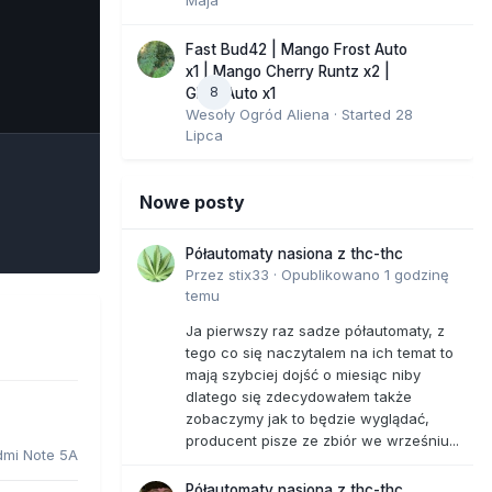
Fast Bud42 | Mango Frost Auto
x1 | Mango Cherry Runtz x2 |
8
e Tools
GMO Auto x1
Wesoły Ogród Aliena
· Started
28
Lipca
Nowe posty
Półautomaty nasiona z thc-thc
Przez
stix33
·
Opublikowano
1 godzinę
temu
Ja pierwszy raz sadze półautomaty, z
tego co się naczytalem na ich temat to
mają szybciej dojść o miesiąc niby
dlatego się zdecydowałem także
zobaczymy jak to będzie wyglądać,
producent pisze ze zbiór we wrześniu...
dmi Note 5A
Półautomaty nasiona z thc-thc