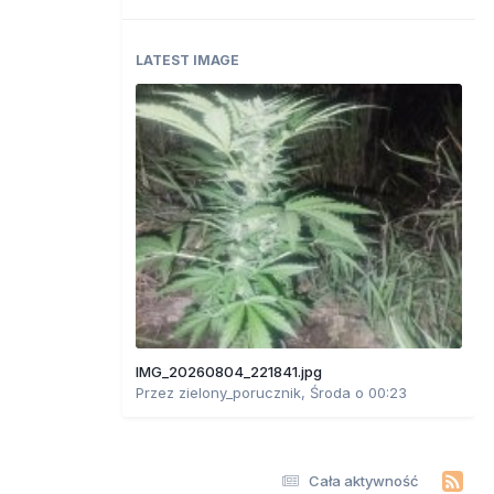
LATEST IMAGE
IMG_20260804_221841.jpg
Przez
zielony_porucznik
,
Środa o 00:23
Cała aktywność