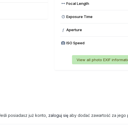
Focal Length
Exposure Time
Aperture
f
ISO Speed
View all photo EXIF informat
eśli posiadasz już konto,
zaloguj się
aby dodać zawartość za jego