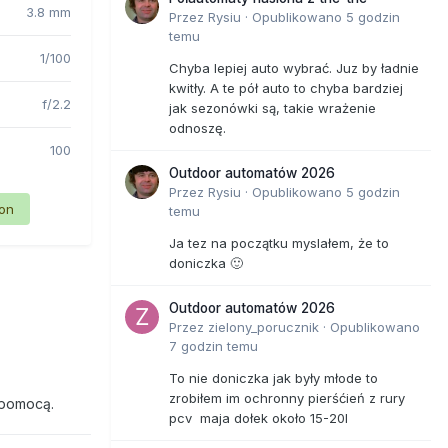
3.8 mm
Przez
Rysiu
·
Opublikowano
5 godzin
temu
1/100
Chyba lepiej auto wybrać. Juz by ładnie
kwitły. A te pół auto to chyba bardziej
f/2.2
jak sezonówki są, takie wrażenie
odnoszę.
100
Outdoor automatów 2026
Przez
Rysiu
·
Opublikowano
5 godzin
ion
temu
Ja tez na początku myslałem, że to
doniczka 🙂
Outdoor automatów 2026
Przez
zielony_porucznik
·
Opublikowano
7 godzin temu
To nie doniczka jak były młode to
zrobiłem im ochronny pierśćień z rury
 pomocą.
pcv maja dołek około 15-20l