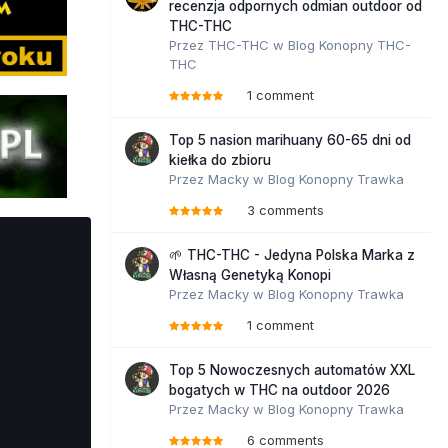
recenzja odpornych odmian outdoor od
THC-THC
Przez
THC-THC
w
Blog Konopny THC-
THC
1 comment
Top 5 nasion marihuany 60-65 dni od
kiełka do zbioru
Przez
Macky
w
Blog Konopny Trawka
3 comments
🌱 THC-THC - Jedyna Polska Marka z
Własną Genetyką Konopi
Przez
Macky
w
Blog Konopny Trawka
1 comment
Top 5 Nowoczesnych automatów XXL
bogatych w THC na outdoor 2026
Przez
Macky
w
Blog Konopny Trawka
6 comments