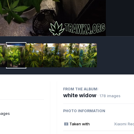
Imag
FROM THE ALBUM:
white widow
· 178 images
PHOTO INFORMATION
mages
Taken with
Xiaomi Re