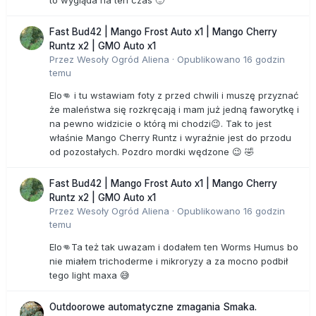
to wygląda na ten czas 🙂
Fast Bud42 | Mango Frost Auto x1 | Mango Cherry
Runtz x2 | GMO Auto x1
Przez
Wesoły Ogród Aliena
·
Opublikowano
16 godzin
temu
Elo👊 i tu wstawiam foty z przed chwili i muszę przyznać
że maleństwa się rozkręcają i mam już jedną faworytkę i
na pewno widzicie o którą mi chodzi😉. Tak to jest
właśnie Mango Cherry Runtz i wyraźnie jest do przodu
od pozostałych. Pozdro mordki wędzone 😉 🤣
Fast Bud42 | Mango Frost Auto x1 | Mango Cherry
Runtz x2 | GMO Auto x1
Przez
Wesoły Ogród Aliena
·
Opublikowano
16 godzin
temu
Elo👊Ta też tak uwazam i dodałem ten Worms Humus bo
nie miałem trichoderme i mikroryzy a za mocno podbił
tego light maxa 😅
Outdoorowe automatyczne zmagania Smaka.