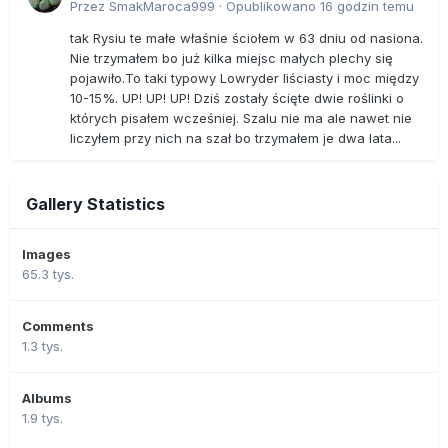
Przez
SmakMaroca999
·
Opublikowano
16 godzin temu
tak Rysiu te małe właśnie ściołem w 63 dniu od nasiona.
Nie trzymałem bo już kilka miejsc małych plechy się
pojawiło.To taki typowy Lowryder liściasty i moc między
10-15%. UP! UP! UP! Dziś zostały ścięte dwie roślinki o
których pisałem wcześniej. Szalu nie ma ale nawet nie
liczyłem przy nich na szał bo trzymałem je dwa lata...
Gallery Statistics
Images
65.3 tys.
Comments
1.3 tys.
Albums
1.9 tys.