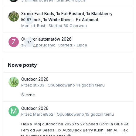
SmakMaroca999
· Started
4 Lipca
3x mix Fast Buds, 1x Fat Bastard, 1x Blackberry
87
Moonrock, 1x White Rhino - 6x Automat
Men_of_Rust
· Started
30 Czerwca
Outdoor automatów 2026
17
zielony_porucznik
· Started
7 Lipca
Nowe posty
Outdoor 2026
Przez
stix33
·
Opublikowano
14 godzin temu
Śliczne
Outdoor 2026
Przez
Marcel852
·
Opublikowano
15 godzin temu
Hejka Mój outdoor na 2026 to 2x Speed Gorrilla Glue Af
Fem od AK Seeds i 1x AutoBlack Berry Kush Fem AF Tak