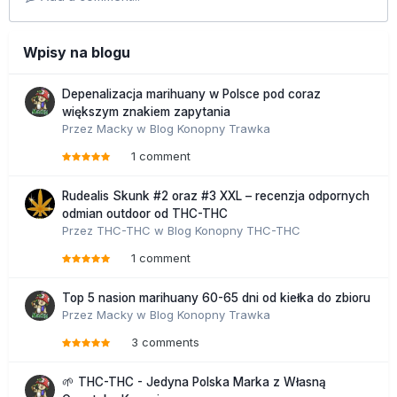
Wpisy na blogu
Depenalizacja marihuany w Polsce pod coraz
większym znakiem zapytania
Przez
Macky
w
Blog Konopny Trawka
1 comment
Rudealis Skunk #2 oraz #3 XXL – recenzja odpornych
odmian outdoor od THC-THC
Przez
THC-THC
w
Blog Konopny THC-THC
1 comment
Top 5 nasion marihuany 60-65 dni od kiełka do zbioru
Przez
Macky
w
Blog Konopny Trawka
3 comments
🌱 THC-THC - Jedyna Polska Marka z Własną