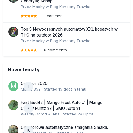
Genetyką Konopi
Przez
Macky
w
Blog Konopny Trawka
1 comment
Top 5 Nowoczesnych automatów XXL bogatych w
THC na outdoor 2026
Przez
Macky
w
Blog Konopny Trawka
6 comments
Nowe tematy
Outdoor 2026
1
Marcel852
· Started
15 godzin temu
Fast Bud42 | Mango Frost Auto x1 | Mango
7
Cherry Runtz x2 | GMO Auto x1
Wesoły Ogród Aliena
· Started
28 Lipca
Outdoorowe automatyczne zmagania Smaka.
10