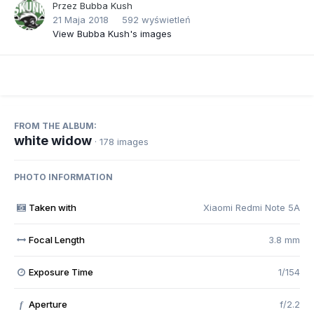
Przez
Bubba Kush
21 Maja 2018
592 wyświetleń
View Bubba Kush's images
FROM THE ALBUM:
white widow
· 178 images
PHOTO INFORMATION
Taken with
Xiaomi Redmi Note 5A
Focal Length
3.8 mm
Exposure Time
1/154
Aperture
f/2.2
f