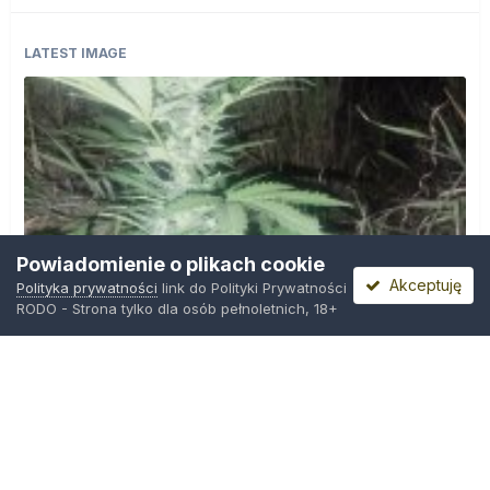
LATEST IMAGE
Powiadomienie o plikach cookie
Akceptuję
Polityka prywatności
link do Polityki Prywatności
RODO - Strona tylko dla osób pełnoletnich, 18+
IMG_20260804_221841.jpg
Przez
zielony_porucznik
,
Wczoraj o 00:23
Polityka prywatności
Kontakt
Ciasteczka
Trawka.org