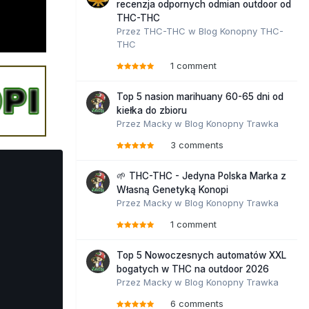
recenzja odpornych odmian outdoor od
THC-THC
Przez
THC-THC
w
Blog Konopny THC-
THC
1 comment
Top 5 nasion marihuany 60-65 dni od
kiełka do zbioru
Przez
Macky
w
Blog Konopny Trawka
3 comments
🌱 THC-THC - Jedyna Polska Marka z
Własną Genetyką Konopi
Przez
Macky
w
Blog Konopny Trawka
1 comment
Top 5 Nowoczesnych automatów XXL
bogatych w THC na outdoor 2026
Przez
Macky
w
Blog Konopny Trawka
6 comments