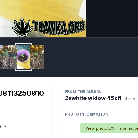
Imag
08113250910
FROM THE ALBUM:
2xwhite widow 45cfl
· 4 ima
PHOTO INFORMATION
ges
View photo EXIF informatio