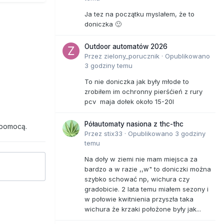
Ja tez na początku myslałem, że to
doniczka 🙂
Outdoor automatów 2026
Przez
zielony_porucznik
·
Opublikowano
3 godziny temu
To nie doniczka jak były młode to
zrobiłem im ochronny pierśćień z rury
pcv maja dołek około 15-20l
Półautomaty nasiona z thc-thc
 pomocą.
Przez
stix33
·
Opublikowano
3 godziny
temu
Na doły w ziemi nie mam miejsca za
bardzo a w razie ,,w" to doniczki można
szybko schować np, wichura czy
gradobicie. 2 lata temu miałem sezony i
w połowie kwitnienia przyszła taka
wichura że krzaki położone były jak...