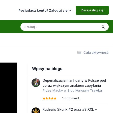
Zarejestruj się
Posiadasz konto? Zaloguj się
Cała aktywność
Wpisy na blogu
Depenalizacja marihuany w Polsce pod
coraz większym znakiem zapytania
Przez
Macky
w
Blog Konopny Trawka
1 comment
Rudealis Skunk #2 oraz #3 XXL –