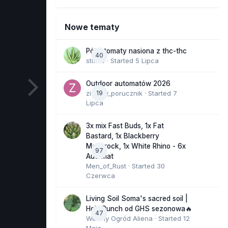
Nowe tematy
Półautomaty nasiona z thc-thc
40
stix33
· Started
5 Lipca
Outdoor automatów 2026
zielony_porucznik
19
· Started
7
Lipca
3x mix Fast Buds, 1x Fat
Bastard, 1x Blackberry
Moonrock, 1x White Rhino - 6x
97
Automat
Men_of_Rust
· Started
30
Czerwca
Living Soil Soma's sacred soil |
Holy Punch od GHS sezonowa🔥
47
Wesoły Ogród Aliena
· Started
12
Maja