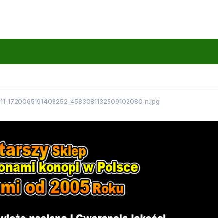
11_1720065191408252_4583081132509102080_n.jpg