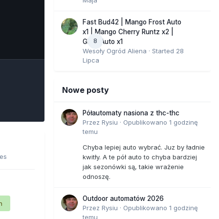
Fast Bud42 | Mango Frost Auto
x1 | Mango Cherry Runtz x2 |
8
e Tools
GMO Auto x1
Wesoły Ogród Aliena
· Started
28
Lipca
Nowe posty
Półautomaty nasiona z thc-thc
Przez
Rysiu
·
Opublikowano
1 godzinę
temu
Chyba lepiej auto wybrać. Juz by ładnie
ges
kwitły. A te pół auto to chyba bardziej
jak sezonówki są, takie wrażenie
odnoszę.
Outdoor automatów 2026
n
Przez
Rysiu
·
Opublikowano
1 godzinę
temu