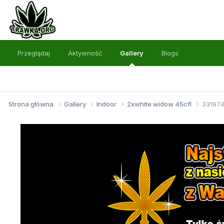
Przeglądaj
Aktywność
Gallery
Blogs
Strona główna
Gallery
Indoor
2xwhite widow 45cfl
331974