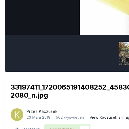
33197411_1720065191408252_4583
2080_n.jpg
Przez
Kaczusek
23 Maja 2018
562 wyświetleń
View Kaczusek's ima
Udostępnij
Obserwujący
0