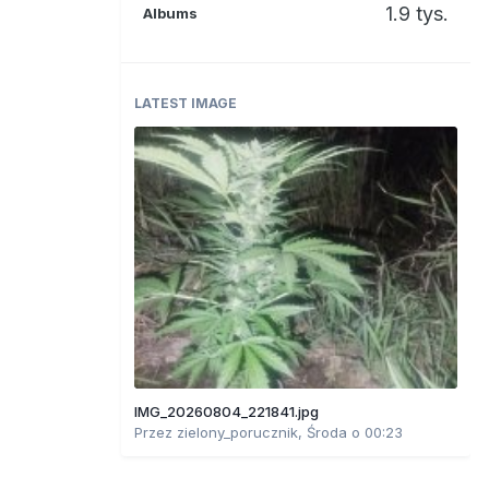
1.9 tys.
Albums
LATEST IMAGE
IMG_20260804_221841.jpg
Przez
zielony_porucznik
,
Środa o 00:23