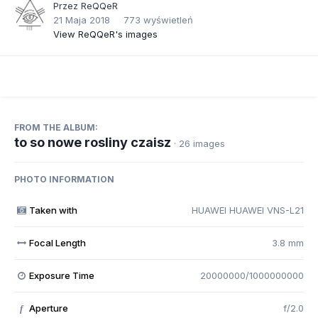
Przez
ReQQeR
21 Maja 2018
773 wyświetleń
View ReQQeR's images
FROM THE ALBUM:
to so nowe rosliny czaisz
· 26 images
PHOTO INFORMATION
Taken with
HUAWEI HUAWEI VNS-L21
Focal Length
3.8 mm
Exposure Time
20000000/1000000000
Aperture
f/2.0
f