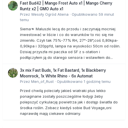
Fast Bud42 | Mango Frost Auto x1 | Mango Cherry
Runtz x2 | GMO Auto x1
Przez
Wesoły Ogród Aliena
·
Opublikowano
59 minut
temu
Siema👊 Maluszki lecą do przodu i zaczynają mocniej
inwestować w liście i co do warunków to nic się nie
zmieniło. Czyli tak 75%-77% RH, 27°-28°,coś 0,80kpa-
0,90kpa i 320ppfd, lampa na wysokości 50cm od roślin.
Dzisiaj przyszła mi paczka od SF z s-station i
podłączyłem ją do starego sensora i wstawiłem do...
3x mix Fast Buds, 1x Fat Bastard, 1x Blackberry
Moonrock, 1x White Rhino - 6x Automat
Przez
Men_of_Rust
·
Opublikowano
1 godzinę temu
Przed chwilą poleciały jakieś wiatraki plus lekko
ponaginane zostały poszczególne łodygi żeby
polepszyć cyrkulację powietrza jak i dostęp światła do
środka roślin. Zobacz kiedyś sobie Bud Voyage,oni
naprawdę mają ciekawe odmiany.