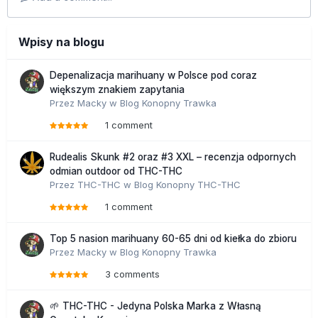
Wpisy na blogu
Depenalizacja marihuany w Polsce pod coraz
większym znakiem zapytania
Przez
Macky
w
Blog Konopny Trawka
1 comment
Rudealis Skunk #2 oraz #3 XXL – recenzja odpornych
odmian outdoor od THC-THC
Przez
THC-THC
w
Blog Konopny THC-THC
1 comment
Top 5 nasion marihuany 60-65 dni od kiełka do zbioru
Przez
Macky
w
Blog Konopny Trawka
3 comments
🌱 THC-THC - Jedyna Polska Marka z Własną