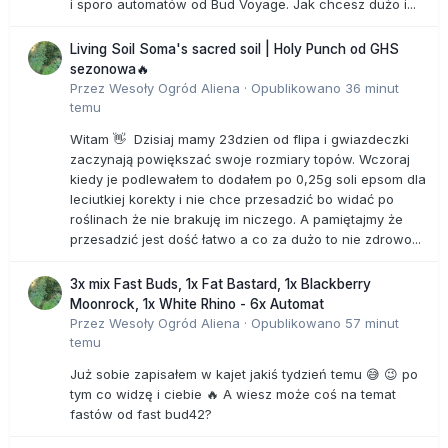
i sporo automatów od Bud Voyage. Jak chcesz dużo i...
Living Soil Soma's sacred soil | Holy Punch od GHS
sezonowa🔥
Przez
Wesoły Ogród Aliena
·
Opublikowano
36 minut
temu
Witam 👋 Dzisiaj mamy 23dzien od flipa i gwiazdeczki
zaczynają powiększać swoje rozmiary topów. Wczoraj
kiedy je podlewałem to dodałem po 0,25g soli epsom dla
leciutkiej korekty i nie chce przesadzić bo widać po
roślinach że nie brakuję im niczego. A pamiętajmy że
przesadzić jest dość łatwo a co za dużo to nie zdrowo...
3x mix Fast Buds, 1x Fat Bastard, 1x Blackberry
Moonrock, 1x White Rhino - 6x Automat
Przez
Wesoły Ogród Aliena
·
Opublikowano
57 minut
temu
Już sobie zapisałem w kajet jakiś tydzień temu 😅 😉 po
tym co widzę i ciebie 🔥 A wiesz może coś na temat
fastów od fast bud42?