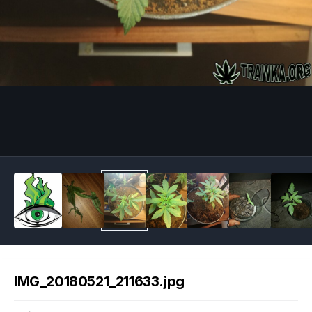
Image Tools
IMG_20180521_211633.jpg