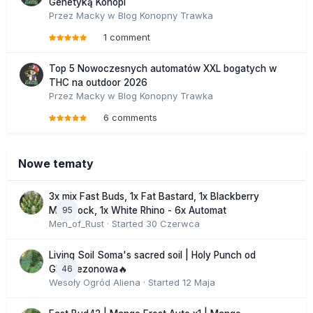
Genetyką Konopi
Przez
Macky
w
Blog Konopny Trawka
1 comment
Top 5 Nowoczesnych automatów XXL bogatych w
THC na outdoor 2026
Przez
Macky
w
Blog Konopny Trawka
6 comments
Nowe tematy
3x mix Fast Buds, 1x Fat Bastard, 1x Blackberry
95
Moonrock, 1x White Rhino - 6x Automat
Men_of_Rust
· Started
30 Czerwca
Living Soil Soma's sacred soil | Holy Punch od
46
GHS sezonowa🔥
Wesoły Ogród Aliena
· Started
12 Maja