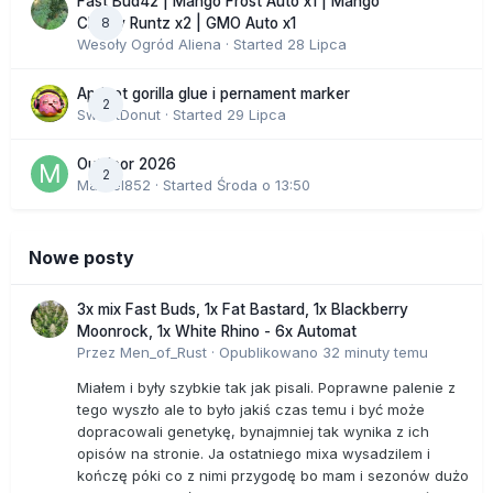
Fast Bud42 | Mango Frost Auto x1 | Mango
8
Cherry Runtz x2 | GMO Auto x1
Wesoły Ogród Aliena
· Started
28 Lipca
Apricot gorilla glue i pernament marker
2
SweetDonut
· Started
29 Lipca
Outdoor 2026
2
Marcel852
· Started
Środa o 13:50
Nowe posty
3x mix Fast Buds, 1x Fat Bastard, 1x Blackberry
Moonrock, 1x White Rhino - 6x Automat
Przez
Men_of_Rust
·
Opublikowano
32 minuty temu
Miałem i były szybkie tak jak pisali. Poprawne palenie z
tego wyszło ale to było jakiś czas temu i być może
dopracowali genetykę, bynajmniej tak wynika z ich
opisów na stronie. Ja ostatniego mixa wysadzilem i
kończę póki co z nimi przygodę bo mam i sezonów dużo