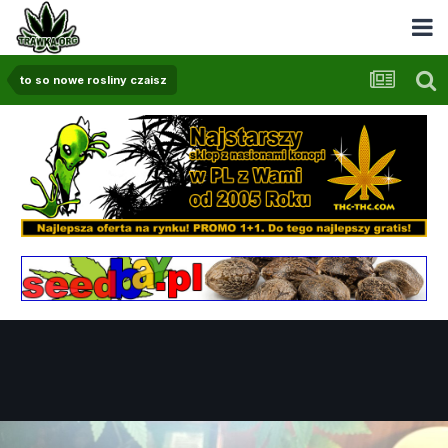
to so nowe rosliny czaisz