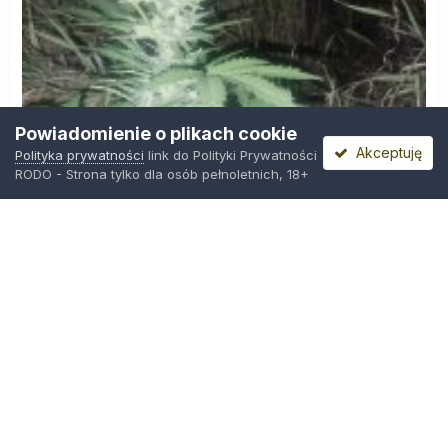
Powiadomienie o plikach cookie
Akceptuję
Polityka prywatności
link do Polityki Prywatności
RODO - Strona tylko dla osób pełnoletnich, 18+
IMG_20260804_221841.jpg
Przez
zielony_porucznik
,
Środa o 00:23
Polityka prywatności
Kontakt
Ciasteczka
Trawka.org
Powered by Invision Community