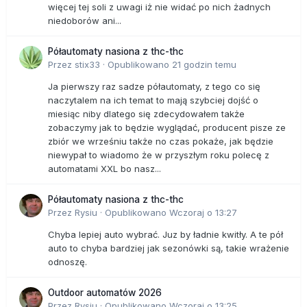
więcej tej soli z uwagi iż nie widać po nich żadnych
niedoborów ani...
Półautomaty nasiona z thc-thc
Przez
stix33
·
Opublikowano
21 godzin temu
Ja pierwszy raz sadze półautomaty, z tego co się
naczytalem na ich temat to mają szybciej dojść o
miesiąc niby dlatego się zdecydowałem także
zobaczymy jak to będzie wyglądać, producent pisze ze
zbiór we wrześniu także no czas pokaże, jak będzie
niewypał to wiadomo że w przyszłym roku polecę z
automatami XXL bo nasz...
Półautomaty nasiona z thc-thc
Przez
Rysiu
·
Opublikowano
Wczoraj o 13:27
Chyba lepiej auto wybrać. Juz by ładnie kwitły. A te pół
auto to chyba bardziej jak sezonówki są, takie wrażenie
odnoszę.
Outdoor automatów 2026
Przez
Rysiu
·
Opublikowano
Wczoraj o 13:25