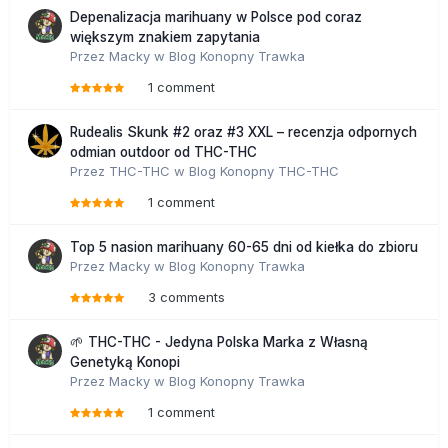
Depenalizacja marihuany w Polsce pod coraz
większym znakiem zapytania
Przez
Macky
w
Blog Konopny Trawka
1 comment
Rudealis Skunk #2 oraz #3 XXL – recenzja odpornych
odmian outdoor od THC-THC
Przez
THC-THC
w
Blog Konopny THC-THC
1 comment
Top 5 nasion marihuany 60-65 dni od kiełka do zbioru
Przez
Macky
w
Blog Konopny Trawka
3 comments
🌱 THC-THC - Jedyna Polska Marka z Własną
Genetyką Konopi
Przez
Macky
w
Blog Konopny Trawka
1 comment