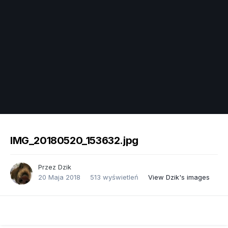
Image Tools
IMG_20180520_153632.jpg
Przez
Dzik
20 Maja 2018
513 wyświetleń
View Dzik's images