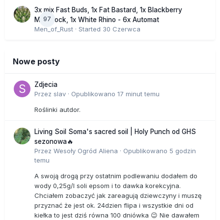
3x mix Fast Buds, 1x Fat Bastard, 1x Blackberry
97
Moonrock, 1x White Rhino - 6x Automat
Men_of_Rust
· Started
30 Czerwca
Nowe posty
Zdjecia
Przez
slav
·
Opublikowano
17 minut temu
Roślinki autdor.
Living Soil Soma's sacred soil | Holy Punch od GHS
sezonowa🔥
Przez
Wesoły Ogród Aliena
·
Opublikowano
5 godzin
temu
A swoją drogą przy ostatnim podlewaniu dodałem do
wody 0,25g/l soli epsom i to dawka korekcyjna.
Chciałem zobaczyć jak zareagują dziewczyny i muszę
przyznać że jest ok. 24dzien flipa i wszystkie dni od
kiełka to jest dziś równa 100 dniówka 😉 Nie dawałem