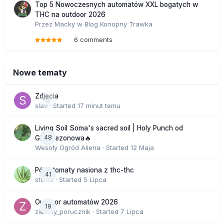
Top 5 Nowoczesnych automatów XXL bogatych w
THC na outdoor 2026
Przez
Macky
w
Blog Konopny Trawka
6 comments
Nowe tematy
Zdjecia
0
slav
· Started
17 minut temu
Living Soil Soma's sacred soil | Holy Punch od
48
GHS sezonowa🔥
Wesoły Ogród Aliena
· Started
12 Maja
Półautomaty nasiona z thc-thc
41
stix33
· Started
5 Lipca
Outdoor automatów 2026
19
zielony_porucznik
· Started
7 Lipca