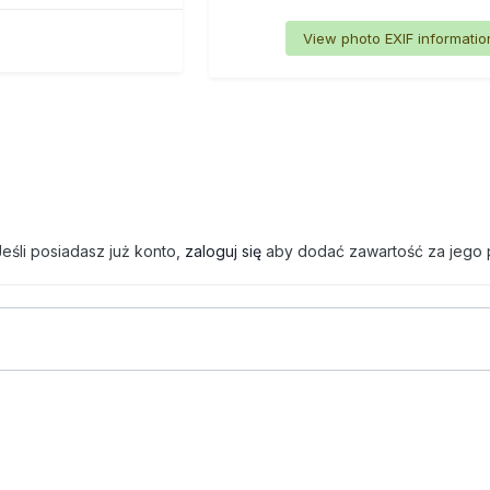
View photo EXIF informatio
eśli posiadasz już konto,
zaloguj się
aby dodać zawartość za jego