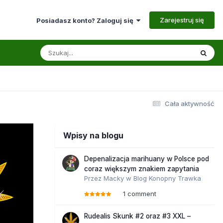
Zarejestruj się
Posiadasz konto? Zaloguj się
Cała aktywność
Wpisy na blogu
Depenalizacja marihuany w Polsce pod
coraz większym znakiem zapytania
Przez
Macky
w
Blog Konopny Trawka
1 comment
Rudealis Skunk #2 oraz #3 XXL –