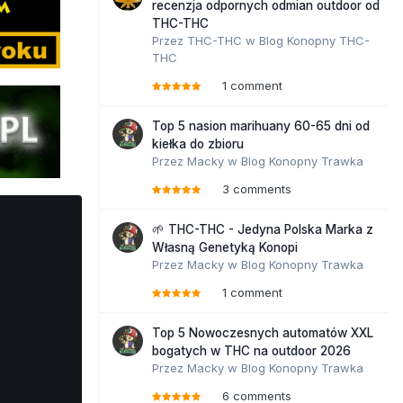
recenzja odpornych odmian outdoor od
THC-THC
Przez
THC-THC
w
Blog Konopny THC-
THC
1 comment
Top 5 nasion marihuany 60-65 dni od
kiełka do zbioru
Przez
Macky
w
Blog Konopny Trawka
3 comments
🌱 THC-THC - Jedyna Polska Marka z
Własną Genetyką Konopi
Przez
Macky
w
Blog Konopny Trawka
1 comment
Top 5 Nowoczesnych automatów XXL
bogatych w THC na outdoor 2026
Przez
Macky
w
Blog Konopny Trawka
6 comments