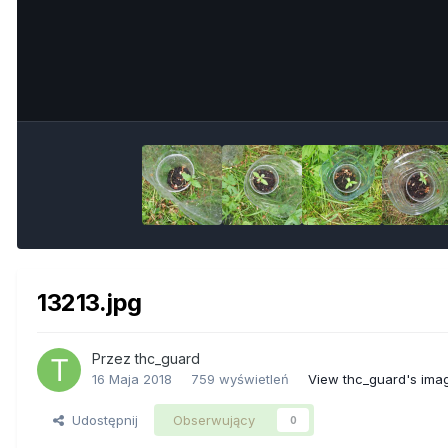
13213.jpg
Przez
thc_guard
16 Maja 2018
759 wyświetleń
View thc_guard's ima
Udostępnij
Obserwujący
0