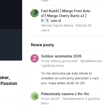
Fast Bud42 | Mango Frost Auto
x1 | Mango Cherry Runtz x2 |
8
e Tools
GMO Auto x1
Wesoły Ogród Aliena
· Started
28
Lipca
Nowe posty
Outdoor automatów 2026
Przez
zielony_porucznik
·
Opublikowano
1 godzinę temu
To nie doniczka jak były młode to
aker,
zrobiłem im ochronny pierśćień z rury
 Passion
pcv maja dołek około 15-20l
Półautomaty nasiona z thc-thc
Przez
stix33
·
Opublikowano
2 godziny
temu