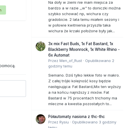
Na doły w ziemi nie mam miejsca za
bardzo a w razie ,,w" to doniczki można
n
szybko schować np, wichura czy
gradobicie. 2 lata temu miałem sezony i
w połowie kwitnienia przyszła taka
wichura że krzaki położone były jak...
3x mix Fast Buds, 1x Fat Bastard, 1x
Blackberry Moonrock, 1x White Rhino -
6x Automat
Przez
Men_of_Rust
·
Opublikowano
2
 pomocą.
godziny temu
Siemano. Dziś tylko lekkie foto w makro.
Z całej trójki kolejność kosy będzie
następująca: Fat Bastard,Mix ten wyższy
a na końcu najniższy z mixów. Fat
Bastard w 75 procentach trichomy ma
mleczne a kwestia pozostałych to...
Półautomaty nasiona z thc-thc
Przez
Rysiu
·
Opublikowano
3 godziny
temu