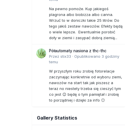
Na pewno pomoże. Kup jakiegoś
plagrona albo biobizza albo canna.
Wrzuć to w doniczki takie 25 litrów. Do
tego jakiś zestaw nawozów. Efekty będą
o wiele lepsze. Ewentualnie porobić
doły w ziemii i zasypać dobrą ziemią...
Półautomaty nasiona z thc-thc
Przez
stix33
·
Opublikowano
3 godziny
temu
W przyszłym roku zrobię fotorelacje
zaczynając konkretnie od wyboru ziemi,
nawozów na start tak jak piszesz a
teraz no niestety trzeba się cieszyć tym
co jest 😉 będę o tym pamiętał i zrobię
to porządniej i dzięki za info 🙂
Gallery Statistics