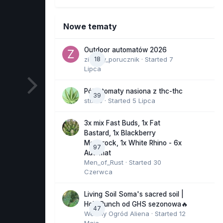
Nowe tematy
Outdoor automatów 2026
zielony_porucznik
18
· Started
7
Lipca
Półautomaty nasiona z thc-thc
39
stix33
· Started
5 Lipca
3x mix Fast Buds, 1x Fat
Bastard, 1x Blackberry
Moonrock, 1x White Rhino - 6x
97
Automat
Men_of_Rust
· Started
30
Czerwca
Living Soil Soma's sacred soil |
Holy Punch od GHS sezonowa🔥
47
Wesoły Ogród Aliena
· Started
12
Maja