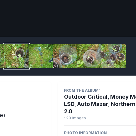
Imag
FROM THE ALBUM:
Outdoor Critical, Money M
LSD, Auto Mazar, Northern
2.0
ges
· 20 images
PHOTO INFORMATION