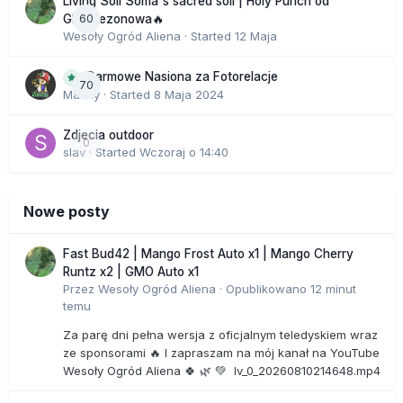
Living Soil Soma's sacred soil | Holy Punch od
60
GHS sezonowa🔥
Wesoły Ogród Aliena
· Started
12 Maja
Darmowe Nasiona za Fotorelacje
70
Macky
· Started
8 Maja 2024
Zdjecia outdoor
0
slav
· Started
Wczoraj o 14:40
Nowe posty
Fast Bud42 | Mango Frost Auto x1 | Mango Cherry
Runtz x2 | GMO Auto x1
Przez
Wesoły Ogród Aliena
·
Opublikowano
12 minut
temu
Za parę dni pełna wersja z oficjalnym teledyskiem wraz
ze sponsorami 🔥 I zapraszam na mój kanał na YouTube
Wesoły Ogród Aliena 🍀 🌿 💚 lv_0_20260810214648.mp4