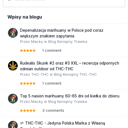
Wpisy na blogu
Depenalizacja marihuany w Polsce pod coraz
większym znakiem zapytania
Przez
Macky
w
Blog Konopny Trawka
1 comment
Rudealis Skunk #2 oraz #3 XXL – recenzja odpornych
odmian outdoor od THC-THC
Przez
THC-THC
w
Blog Konopny THC-THC
1 comment
Top 5 nasion marihuany 60-65 dni od kiełka do zbioru
Przez
Macky
w
Blog Konopny Trawka
3 comments
🌱 THC-THC - Jedyna Polska Marka z Własną