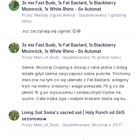
3x mix Fast Buds, 1x Fat Bastard, 1x Blackberry
Moonrock, 1x White Rhino - 6x Automat
Przez
Wesoły Ogród Aliena
·
Opublikowano
1 godzinę
temu
Juz zaczynają się uginać 😉🤩
3x mix Fast Buds, 1x Fat Bastard, 1x Blackberry
Moonrock, 1x White Rhino - 6x Automat
Przez
Men_of_Rust
·
Opublikowano
10 godzin temu
Siema. Wczoraj Croping a dzisiaj z rana jedna z łodyg
leżała gdyż taśma zwyczajowo sobie puściła. Trichomy
mleczne na tym co się ułamało z Fat Bastard, wstępny
trym na mokro zrobiony i waga pokazała 79 g co da
jakieś 16 g po wysuszeniu i ostatecznym trymie na
sucho. Cała trójka żyje i małymi krokami zbliża się ku...
Living Soil Soma's sacred soil | Holy Punch od GHS
sezonowa🔥
Przez
Men_of_Rust
·
Opublikowano
Wczoraj o 20:17