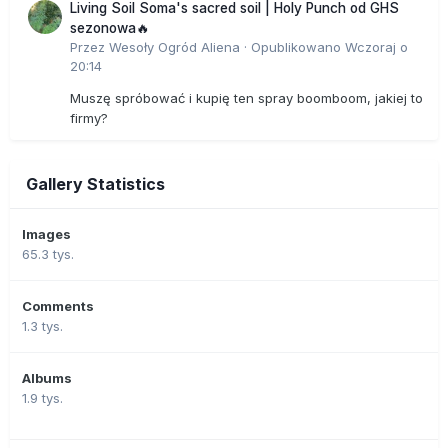
Living Soil Soma's sacred soil | Holy Punch od GHS
sezonowa🔥
Przez
Wesoły Ogród Aliena
·
Opublikowano
Wczoraj o
20:14
Muszę spróbować i kupię ten spray boomboom, jakiej to
firmy?
Gallery Statistics
Images
65.3 tys.
Comments
1.3 tys.
Albums
1.9 tys.