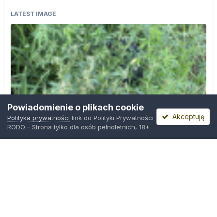
LATEST IMAGE
Powiadomienie o plikach cookie
Akceptuję
Polityka prywatności
link do Polityki Prywatności
RODO - Strona tylko dla osób pełnoletnich, 18+
IMG_0599.png
Przez
Osiedlowy Geniusz
,
22 godziny temu
Polityka prywatności
Kontakt
Ciasteczka
Trawka.org
Powered by Invision Community