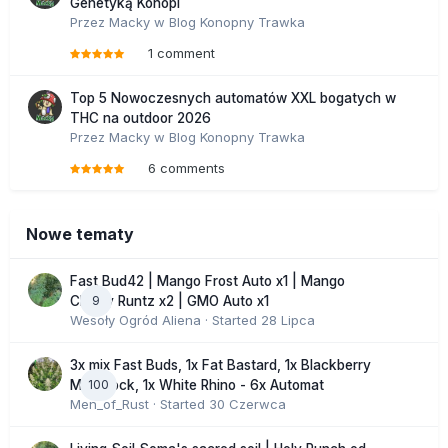
Genetyką Konopi
Przez
Macky
w
Blog Konopny Trawka
1 comment
Top 5 Nowoczesnych automatów XXL bogatych w
THC na outdoor 2026
Przez
Macky
w
Blog Konopny Trawka
6 comments
Nowe tematy
Fast Bud42 | Mango Frost Auto x1 | Mango
9
Cherry Runtz x2 | GMO Auto x1
Wesoły Ogród Aliena
· Started
28 Lipca
3x mix Fast Buds, 1x Fat Bastard, 1x Blackberry
100
Moonrock, 1x White Rhino - 6x Automat
Men_of_Rust
· Started
30 Czerwca