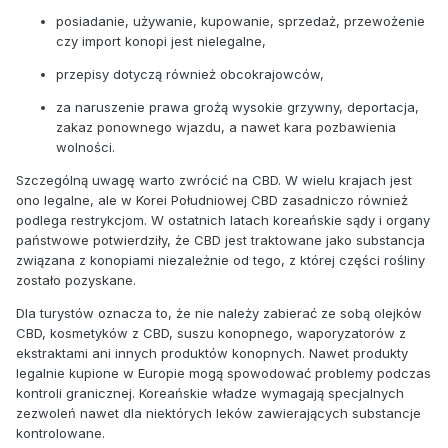
posiadanie, używanie, kupowanie, sprzedaż, przewożenie
czy import konopi jest nielegalne,
przepisy dotyczą również obcokrajowców,
za naruszenie prawa grożą wysokie grzywny, deportacja,
zakaz ponownego wjazdu, a nawet kara pozbawienia
wolności.
Szczególną uwagę warto zwrócić na CBD. W wielu krajach jest
ono legalne, ale w Korei Południowej CBD zasadniczo również
podlega restrykcjom. W ostatnich latach koreańskie sądy i organy
państwowe potwierdziły, że CBD jest traktowane jako substancja
związana z konopiami niezależnie od tego, z której części rośliny
zostało pozyskane.
Dla turystów oznacza to, że nie należy zabierać ze sobą olejków
CBD, kosmetyków z CBD, suszu konopnego, waporyzatorów z
ekstraktami ani innych produktów konopnych. Nawet produkty
legalnie kupione w Europie mogą spowodować problemy podczas
kontroli granicznej. Koreańskie władze wymagają specjalnych
zezwoleń nawet dla niektórych leków zawierających substancje
kontrolowane.