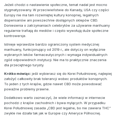
Jeżeli chodzi o nastawienie społeczne, temat nadal jest mocno
stygmatyzowany. W przeciwieństwie do Kanady, USA czy części
Europy nie ma tam rozwiniętej kultury konopnej, legalnych
dispensariów ani powszechnie dostępnych sklepów CBD.
Doniesienia o zatrzymaniach celebrytów za używanie marihuany
regularnie trafiają do mediów i często wywołują duże społeczne
kontrowersje.
Istnieje wprawdzie bardzo ograniczony system medycznej
marihuany, funkcjonujący od 2019 r., ale dotyczy on wyłącznie
wybranych leków farmaceutycznych i wymaga indywidualnych
zgód odpowiednich instytucji. Nie ma to praktycznie znaczenia
dla przeciętnego turysty.
Krótko mówiąc:
jeśli wybierasz się do Korei Południowej, najlepiej
założyć całkowity brak tolerancji wobec produktów konopnych.
To jeden z tych krajów, gdzie nawet CBD może powodować
poważne problemy prawne.
Dodatkowo warto zaznaczyć, że wiele informacji w internecie
pochodzi z krajów zachodnich i bywa mylących. W przypadku
Korei Południowej zasada „CBD jest legalne, bo nie zawiera THC”
zwykle nie działa tak jak w Europie czy Ameryce Północnej.