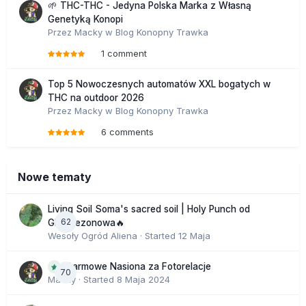
🌱 THC-THC - Jedyna Polska Marka z Własną
Genetyką Konopi
Przez
Macky
w
Blog Konopny Trawka
1 comment
Top 5 Nowoczesnych automatów XXL bogatych w
THC na outdoor 2026
Przez
Macky
w
Blog Konopny Trawka
6 comments
Nowe tematy
Living Soil Soma's sacred soil | Holy Punch od
62
GHS sezonowa🔥
Wesoły Ogród Aliena
· Started
12 Maja
Darmowe Nasiona za Fotorelacje
70
Macky
· Started
8 Maja 2024