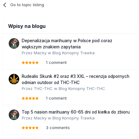
Go to topic listing
Wpisy na blogu
Depenalizacja marihuany w Polsce pod coraz
większym znakiem zapytania
Przez
Macky
w
Blog Konopny Trawka
1 comment
Rudealis Skunk #2 oraz #3 XXL – recenzja odpornych
odmian outdoor od THC-THC
Przez
THC-THC
w
Blog Konopny THC-THC
1 comment
Top 5 nasion marihuany 60-65 dni od kiełka do zbioru
Przez
Macky
w
Blog Konopny Trawka
3 comments