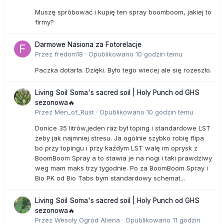
Muszę spróbować i kupię ten spray boomboom, jakiej to
firmy?
Darmowe Nasiona za Fotorelacje
Przez
fredom18
·
Opublikowano
10 godzin temu
Paczka dotarła. Dzięki. Było tego wiecej ale się rozeszło.
Living Soil Soma's sacred soil | Holy Punch od GHS
sezonowa🔥
Przez
Men_of_Rust
·
Opublikowano
10 godzin temu
Donice 35 litrów,jeden raz był toping i standardowe LST
żeby jak najmniej stresu. Ja ogólnie szybko robię flipa
bo przy topingu i przy każdym LST walę im oprysk z
BoomBoom Spray a to stawia je na nogi i taki prawdziwy
weg mam maks trzy tygodnie. Po za BoomBoom Spray i
Bio PK od Bio Tabs bym standardowy schemat...
Living Soil Soma's sacred soil | Holy Punch od GHS
sezonowa🔥
Przez
Wesoły Ogród Aliena
·
Opublikowano
11 godzin