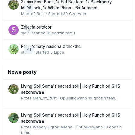
3x mix Fast Buds, 1x Fat Bastard, 1x Blackberry
98
Moonrock, 1x White Rhino - 6x Automat
Men_of_Rust
· Started
30 Czerwca
Zdjecia outdoor
0
slav
· Started
16 godzin temu
Półautomaty nasiona z thc-thc
41
stix33
· Started
5 Lipca
Nowe posty
Living Soil Soma's sacred soil | Holy Punch od GHS
sezonowa🔥
Przez
Men_of_Rust
·
Opublikowano
10 godzin temu
Living Soil Soma's sacred soil | Holy Punch od GHS
sezonowa🔥
Przez
Wesoły Ogród Aliena
·
Opublikowano
10 godzin
temu