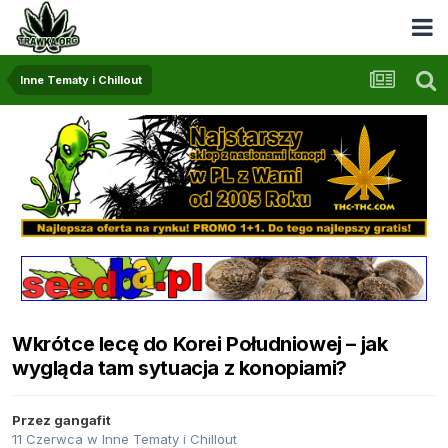
Inne Tematy i Chillout
Wkrótce lecę do Korei Południowej – jak
wygląda tam sytuacja z konopiami?
Przez
gangafit
11 Czerwca
w
Inne Tematy i Chillout