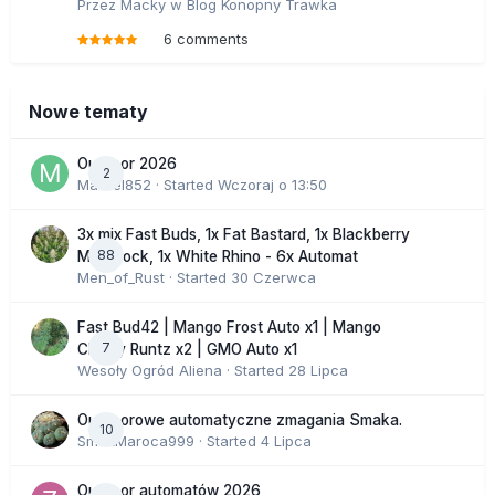
Przez
Macky
w
Blog Konopny Trawka
6 comments
Nowe tematy
Outdoor 2026
2
Marcel852
· Started
Wczoraj o 13:50
3x mix Fast Buds, 1x Fat Bastard, 1x Blackberry
88
Moonrock, 1x White Rhino - 6x Automat
Men_of_Rust
· Started
30 Czerwca
Fast Bud42 | Mango Frost Auto x1 | Mango
7
Cherry Runtz x2 | GMO Auto x1
Wesoły Ogród Aliena
· Started
28 Lipca
Outdoorowe automatyczne zmagania Smaka.
10
SmakMaroca999
· Started
4 Lipca
Outdoor automatów 2026