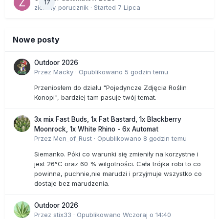
17
zielony_porucznik
· Started
7 Lipca
Nowe posty
Outdoor 2026
Przez
Macky
·
Opublikowano
5 godzin temu
Przeniosłem do działu "Pojedyncze Zdjęcia Roślin
Konopi", bardziej tam pasuje twój temat.
3x mix Fast Buds, 1x Fat Bastard, 1x Blackberry
Moonrock, 1x White Rhino - 6x Automat
Przez
Men_of_Rust
·
Opublikowano
8 godzin temu
Siemanko. Póki co warunki się zmieniły na korzystne i
jest 26°C oraz 60 % wilgotności. Cała trójka robi to co
powinna, puchnie,nie marudzi i przyjmuje wszystko co
dostaje bez marudzenia.
Outdoor 2026
Przez
stix33
·
Opublikowano
Wczoraj o 14:40