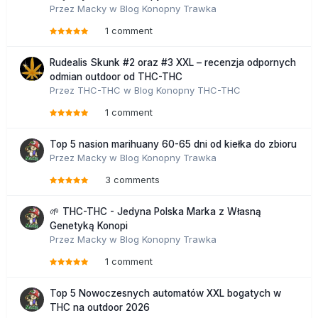
Przez
Macky
w
Blog Konopny Trawka
1 comment
Rudealis Skunk #2 oraz #3 XXL – recenzja odpornych
odmian outdoor od THC-THC
Przez
THC-THC
w
Blog Konopny THC-THC
1 comment
Top 5 nasion marihuany 60-65 dni od kiełka do zbioru
Przez
Macky
w
Blog Konopny Trawka
3 comments
🌱 THC-THC - Jedyna Polska Marka z Własną
Genetyką Konopi
Przez
Macky
w
Blog Konopny Trawka
1 comment
Top 5 Nowoczesnych automatów XXL bogatych w
THC na outdoor 2026