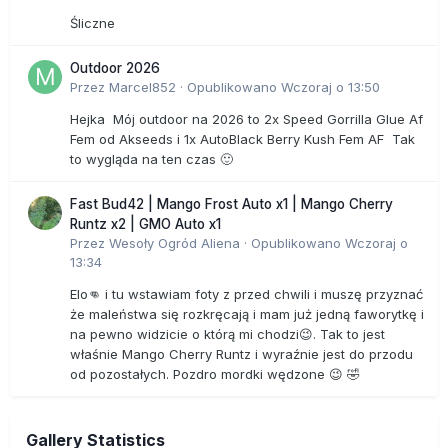
Śliczne
Outdoor 2026
Przez
Marcel852
·
Opublikowano
Wczoraj o 13:50
Hejka Mój outdoor na 2026 to 2x Speed Gorrilla Glue Af
Fem od Akseeds i 1x AutoBlack Berry Kush Fem AF Tak
to wygląda na ten czas 🙂
Fast Bud42 | Mango Frost Auto x1 | Mango Cherry
Runtz x2 | GMO Auto x1
Przez
Wesoły Ogród Aliena
·
Opublikowano
Wczoraj o
13:34
Elo👊 i tu wstawiam foty z przed chwili i muszę przyznać
że maleństwa się rozkręcają i mam już jedną faworytkę i
na pewno widzicie o którą mi chodzi😉. Tak to jest
właśnie Mango Cherry Runtz i wyraźnie jest do przodu
od pozostałych. Pozdro mordki wędzone 😉 🤣
Gallery Statistics