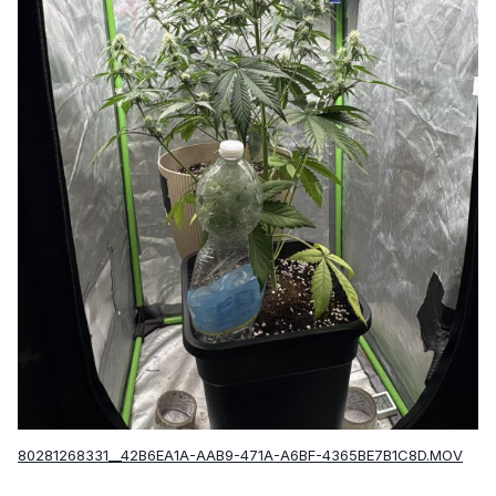
80281268331__42B6EA1A-AAB9-471A-A6BF-4365BE7B1C8D.MOV