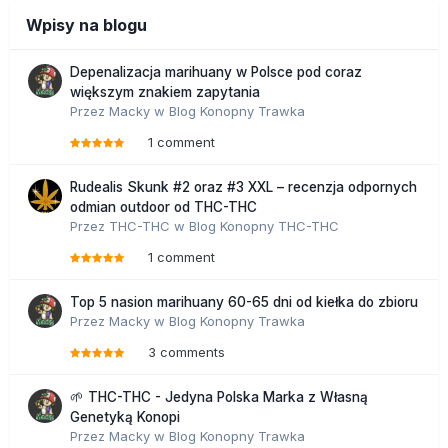
Wpisy na blogu
Depenalizacja marihuany w Polsce pod coraz
większym znakiem zapytania
Przez
Macky
w
Blog Konopny Trawka
1 comment
Rudealis Skunk #2 oraz #3 XXL – recenzja odpornych
odmian outdoor od THC-THC
Przez
THC-THC
w
Blog Konopny THC-THC
1 comment
Top 5 nasion marihuany 60-65 dni od kiełka do zbioru
Przez
Macky
w
Blog Konopny Trawka
3 comments
🌱 THC-THC - Jedyna Polska Marka z Własną
Genetyką Konopi
Przez
Macky
w
Blog Konopny Trawka