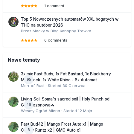
1 comment
Top 5 Nowoczesnych automatów XXL bogatych w
THC na outdoor 2026
Przez
Macky
w
Blog Konopny Trawka
6 comments
Nowe tematy
3x mix Fast Buds, 1x Fat Bastard, 1x Blackberry
95
Moonrock, 1x White Rhino - 6x Automat
Men_of_Rust
· Started
30 Czerwca
Living Soil Soma's sacred soil | Holy Punch od
46
GHS sezonowa🔥
Wesoły Ogród Aliena
· Started
12 Maja
Fast Bud42 | Mango Frost Auto x1 | Mango
8
Cherry Runtz x2 | GMO Auto x1