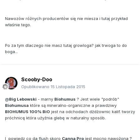
Nawozów różnych producentów się nie miesza i tutaj przykład
właśnie tego.
Po za tym dlaczego nie masz tutaj growloga? jak trwoga to do
boga...
Scooby-Doo
Opublikowano
15 Listopada 2015
@
Big Lebowski
- marny
Biohumus
? Jest wiele "podrób"
Biohumusa
które są mineralno-organiczne a prawdziwy
BIOHUMUS 100% BiO
jest na odchodach dżdżownic kalif. tworzy
próchnicę która użyźnia glebę w naturalny sposób.
I powiedz co da flush skoro
Canna Pro
jest mocno nawożona ?