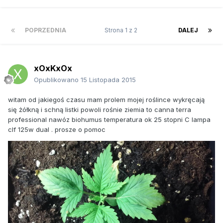
POPRZEDNIA
Strona 1 z 2
DALEJ
xOxKxOx
Opublikowano
15 Listopada 2015
witam od jakiegoś czasu mam prolem mojej roślince wykręcają
się żółkną i schną listki powoli rośnie ziemia to canna terra
professional nawóz biohumus temperatura ok 25 stopni C lampa
clf 125w dual . prosze o pomoc