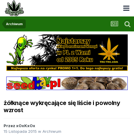
Archiwum
żółknące wykręcające się liście i powolny
wzrost
Przez
xOxKxOx
15 Listopada 2015
w
Archiwum