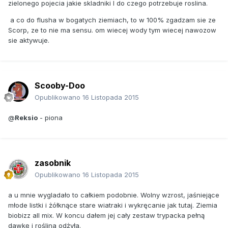
zielonego pojecia jakie skladniki I do czego potrzebuje roslina.
a co do flusha w bogatych ziemiach, to w 100% zgadzam sie ze
Scorp, ze to nie ma sensu. om wiecej wody tym wiecej nawozow
sie aktywuje.
Scooby-Doo
Opublikowano
16 Listopada 2015
@
Reksio
- piona
zasobnik
Opublikowano
16 Listopada 2015
a u mnie wygladało to całkiem podobnie. Wolny wzrost, jaśniejące
młode listki i żółknące stare wiatraki i wykręcanie jak tutaj. Ziemia
biobizz all mix. W koncu dałem jej cały zestaw trypacka pełną
dawkę i roślina odżyła.