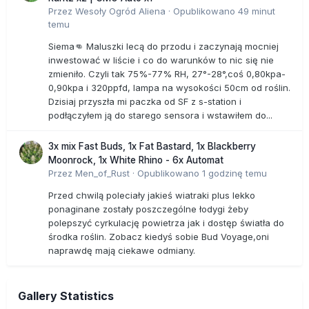
Przez
Wesoły Ogród Aliena
·
Opublikowano
49 minut
temu
Siema👊 Maluszki lecą do przodu i zaczynają mocniej
inwestować w liście i co do warunków to nic się nie
zmieniło. Czyli tak 75%-77% RH, 27°-28°,coś 0,80kpa-
0,90kpa i 320ppfd, lampa na wysokości 50cm od roślin.
Dzisiaj przyszła mi paczka od SF z s-station i
podłączyłem ją do starego sensora i wstawiłem do...
3x mix Fast Buds, 1x Fat Bastard, 1x Blackberry
Moonrock, 1x White Rhino - 6x Automat
Przez
Men_of_Rust
·
Opublikowano
1 godzinę temu
Przed chwilą poleciały jakieś wiatraki plus lekko
ponaginane zostały poszczególne łodygi żeby
polepszyć cyrkulację powietrza jak i dostęp światła do
środka roślin. Zobacz kiedyś sobie Bud Voyage,oni
naprawdę mają ciekawe odmiany.
Gallery Statistics