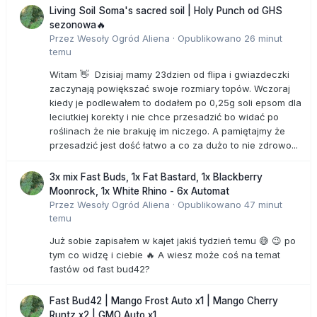
Living Soil Soma's sacred soil | Holy Punch od GHS
sezonowa🔥
Przez
Wesoły Ogród Aliena
·
Opublikowano
26 minut
temu
Witam 👋 Dzisiaj mamy 23dzien od flipa i gwiazdeczki
zaczynają powiększać swoje rozmiary topów. Wczoraj
kiedy je podlewałem to dodałem po 0,25g soli epsom dla
leciutkiej korekty i nie chce przesadzić bo widać po
roślinach że nie brakuję im niczego. A pamiętajmy że
przesadzić jest dość łatwo a co za dużo to nie zdrowo...
3x mix Fast Buds, 1x Fat Bastard, 1x Blackberry
Moonrock, 1x White Rhino - 6x Automat
Przez
Wesoły Ogród Aliena
·
Opublikowano
47 minut
temu
Już sobie zapisałem w kajet jakiś tydzień temu 😅 😉 po
tym co widzę i ciebie 🔥 A wiesz może coś na temat
fastów od fast bud42?
Fast Bud42 | Mango Frost Auto x1 | Mango Cherry
Runtz x2 | GMO Auto x1