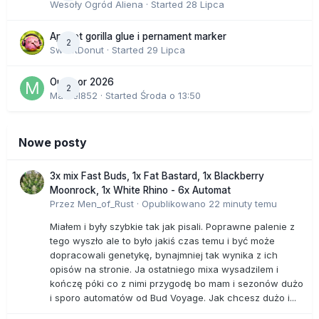
Wesoły Ogród Aliena
· Started
28 Lipca
Apricot gorilla glue i pernament marker
2
SweetDonut
· Started
29 Lipca
Outdoor 2026
2
Marcel852
· Started
Środa o 13:50
Nowe posty
3x mix Fast Buds, 1x Fat Bastard, 1x Blackberry
Moonrock, 1x White Rhino - 6x Automat
Przez
Men_of_Rust
·
Opublikowano
22 minuty temu
Miałem i były szybkie tak jak pisali. Poprawne palenie z
tego wyszło ale to było jakiś czas temu i być może
dopracowali genetykę, bynajmniej tak wynika z ich
opisów na stronie. Ja ostatniego mixa wysadzilem i
kończę póki co z nimi przygodę bo mam i sezonów dużo
i sporo automatów od Bud Voyage. Jak chcesz dużo i...