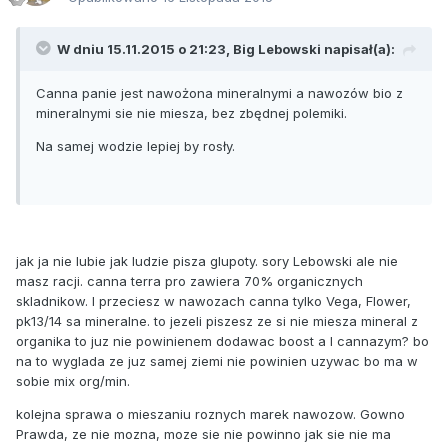
W dniu 15.11.2015 o 21:23, Big Lebowski napisał(a):
Canna panie jest nawożona mineralnymi a nawozów bio z
mineralnymi sie nie miesza, bez zbędnej polemiki.
Na samej wodzie lepiej by rosły.
jak ja nie lubie jak ludzie pisza glupoty. sory Lebowski ale nie
masz racji. canna terra pro zawiera 70% organicznych
skladnikow. I przeciesz w nawozach canna tylko Vega, Flower,
pk13/14 sa mineralne. to jezeli piszesz ze si nie miesza mineral z
organika to juz nie powinienem dodawac boost a I cannazym? bo
na to wyglada ze juz samej ziemi nie powinien uzywac bo ma w
sobie mix org/min.
kolejna sprawa o mieszaniu roznych marek nawozow. Gowno
Prawda, ze nie mozna, moze sie nie powinno jak sie nie ma