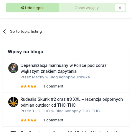
Udostępnij
Obserwujący
0
Go to topic listing
Wpisy na blogu
Depenalizacja marihuany w Polsce pod coraz
większym znakiem zapytania
Przez
Macky
w
Blog Konopny Trawka
1 comment
Rudealis Skunk #2 oraz #3 XXL – recenzja odpornych
odmian outdoor od THC-THC
Przez
THC-THC
w
Blog Konopny THC-THC
1 comment