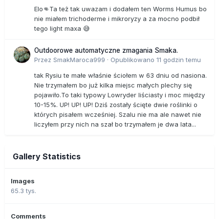
Elo👊Ta też tak uwazam i dodałem ten Worms Humus bo
nie miałem trichoderme i mikroryzy a za mocno podbił
tego light maxa 😅
Outdoorowe automatyczne zmagania Smaka.
Przez
SmakMaroca999
·
Opublikowano
11 godzin temu
tak Rysiu te małe właśnie ściołem w 63 dniu od nasiona.
Nie trzymałem bo już kilka miejsc małych plechy się
pojawiło.To taki typowy Lowryder liściasty i moc między
10-15%. UP! UP! UP! Dziś zostały ścięte dwie roślinki o
których pisałem wcześniej. Szalu nie ma ale nawet nie
liczyłem przy nich na szał bo trzymałem je dwa lata...
Gallery Statistics
Images
65.3 tys.
Comments