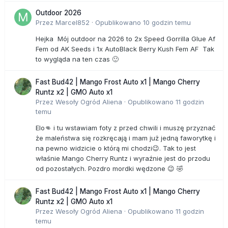
Outdoor 2026
Przez
Marcel852
·
Opublikowano
10 godzin temu
Hejka Mój outdoor na 2026 to 2x Speed Gorrilla Glue Af
Fem od AK Seeds i 1x AutoBlack Berry Kush Fem AF Tak
to wygląda na ten czas 🙂
Fast Bud42 | Mango Frost Auto x1 | Mango Cherry
Runtz x2 | GMO Auto x1
Przez
Wesoły Ogród Aliena
·
Opublikowano
11 godzin
temu
Elo👊 i tu wstawiam foty z przed chwili i muszę przyznać
że maleństwa się rozkręcają i mam już jedną faworytkę i
na pewno widzicie o którą mi chodzi😉. Tak to jest
właśnie Mango Cherry Runtz i wyraźnie jest do przodu
od pozostałych. Pozdro mordki wędzone 😉 🤣
Fast Bud42 | Mango Frost Auto x1 | Mango Cherry
Runtz x2 | GMO Auto x1
Przez
Wesoły Ogród Aliena
·
Opublikowano
11 godzin
temu