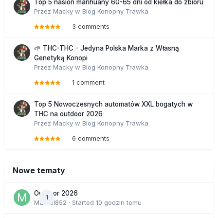
Top 5 nasion marihuany 60-65 dni od kiełka do zbioru
Przez
Macky
w
Blog Konopny Trawka
3 comments
🌱 THC-THC - Jedyna Polska Marka z Własną
Genetyką Konopi
Przez
Macky
w
Blog Konopny Trawka
1 comment
Top 5 Nowoczesnych automatów XXL bogatych w
THC na outdoor 2026
Przez
Macky
w
Blog Konopny Trawka
6 comments
Nowe tematy
Outdoor 2026
1
Marcel852
· Started
10 godzin temu