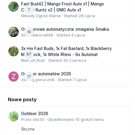
Fast Bud42 | Mango Frost Auto x1 | Mango
7
Cherry Runtz x2 | GMO Auto x1
Wesoły Ogród Aliena
· Started
28 Lipca
Outdoorowe automatyczne zmagania Smaka.
10
SmakMaroca999
· Started
4 Lipca
3x mix Fast Buds, 1x Fat Bastard, 1x Blackberry
87
Moonrock, 1x White Rhino - 6x Automat
Men_of_Rust
· Started
30 Czerwca
Outdoor automatów 2026
17
zielony_porucznik
· Started
7 Lipca
Nowe posty
Outdoor 2026
Przez
stix33
·
Opublikowano
10 godzin temu
Śliczne