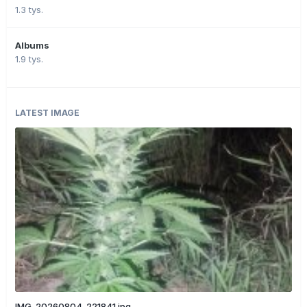
1.3 tys.
Albums
1.9 tys.
LATEST IMAGE
IMG_20260804_221841.jpg