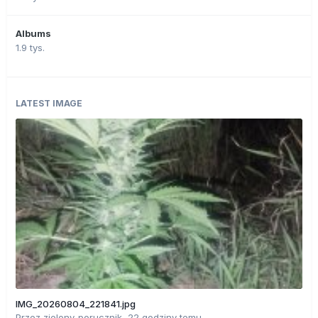
Albums
1.9 tys.
LATEST IMAGE
IMG_20260804_221841.jpg
Przez
zielony_porucznik
,
22 godziny temu