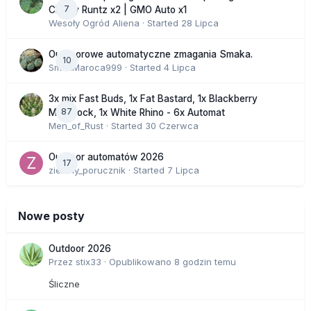
7
Cherry Runtz x2 | GMO Auto x1
Wesoły Ogród Aliena
· Started
28 Lipca
Outdoorowe automatyczne zmagania Smaka.
10
SmakMaroca999
· Started
4 Lipca
3x mix Fast Buds, 1x Fat Bastard, 1x Blackberry
87
Moonrock, 1x White Rhino - 6x Automat
Men_of_Rust
· Started
30 Czerwca
Outdoor automatów 2026
17
zielony_porucznik
· Started
7 Lipca
Nowe posty
Outdoor 2026
Przez
stix33
·
Opublikowano
8 godzin temu
Śliczne