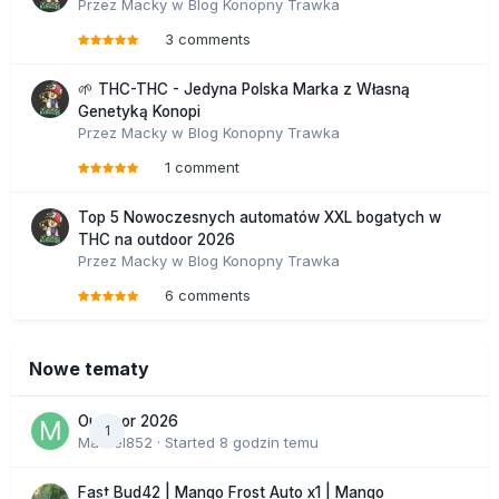
Przez
Macky
w
Blog Konopny Trawka
3 comments
🌱 THC-THC - Jedyna Polska Marka z Własną
Genetyką Konopi
Przez
Macky
w
Blog Konopny Trawka
1 comment
Top 5 Nowoczesnych automatów XXL bogatych w
THC na outdoor 2026
Przez
Macky
w
Blog Konopny Trawka
6 comments
Nowe tematy
Outdoor 2026
1
Marcel852
· Started
8 godzin temu
Fast Bud42 | Mango Frost Auto x1 | Mango