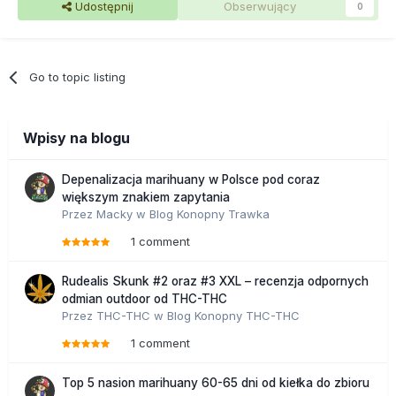
Udostępnij
Obserwujący
0
Go to topic listing
Wpisy na blogu
Depenalizacja marihuany w Polsce pod coraz
większym znakiem zapytania
Przez
Macky
w
Blog Konopny Trawka
1 comment
Rudealis Skunk #2 oraz #3 XXL – recenzja odpornych
odmian outdoor od THC-THC
Przez
THC-THC
w
Blog Konopny THC-THC
1 comment
Top 5 nasion marihuany 60-65 dni od kiełka do zbioru