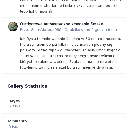
nie miałem trichoderme i mikroryzy a za mocno podbił
tego light maxa 😅
Outdoorowe automatyczne zmagania Smaka.
Przez
SmakMaroca999
·
Opublikowano
9 godzin temu
tak Rysiu te małe właśnie ściołem w 63 dniu od nasiona.
Nie trzymałem bo już kilka miejsc małych plechy się
pojawiło.To taki typowy Lowryder liściasty i moc między
10-15%. UP! UP! UP! Dziś zostały ścięte dwie roślinki o
których pisałem wcześniej. Szalu nie ma ale nawet nie
liczyłem przy nich na szał bo trzymałem je dwa lata...
Gallery Statistics
Images
65.3 tys.
Comments
1.3 tys.