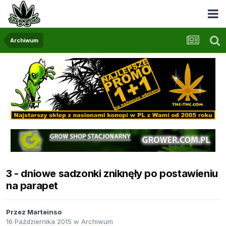
Archiwum
3 - dniowe sadzonki zniknęły po postawieniu
na parapet
Przez
Marteinso
16 Października 2015
w
Archiwum