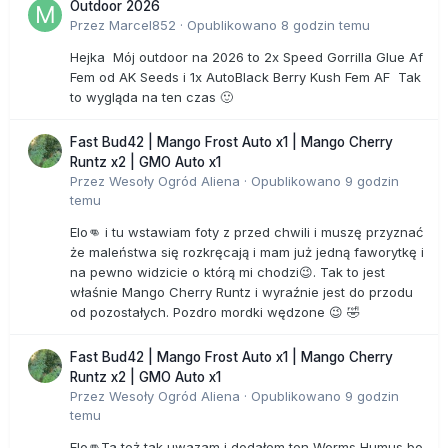
Outdoor 2026
Przez
Marcel852
·
Opublikowano
8 godzin temu
Hejka Mój outdoor na 2026 to 2x Speed Gorrilla Glue Af
Fem od AK Seeds i 1x AutoBlack Berry Kush Fem AF Tak
to wygląda na ten czas 🙂
Fast Bud42 | Mango Frost Auto x1 | Mango Cherry
Runtz x2 | GMO Auto x1
Przez
Wesoły Ogród Aliena
·
Opublikowano
9 godzin
temu
Elo👊 i tu wstawiam foty z przed chwili i muszę przyznać
że maleństwa się rozkręcają i mam już jedną faworytkę i
na pewno widzicie o którą mi chodzi😉. Tak to jest
właśnie Mango Cherry Runtz i wyraźnie jest do przodu
od pozostałych. Pozdro mordki wędzone 😉 🤣
Fast Bud42 | Mango Frost Auto x1 | Mango Cherry
Runtz x2 | GMO Auto x1
Przez
Wesoły Ogród Aliena
·
Opublikowano
9 godzin
temu
Elo👊Ta też tak uwazam i dodałem ten Worms Humus bo