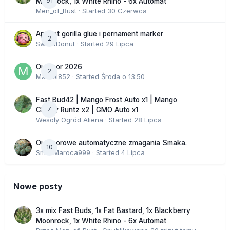
91
Moonrock, 1x White Rhino - 6x Automat
Men_of_Rust
· Started
30 Czerwca
Apricot gorilla glue i pernament marker
2
SweetDonut
· Started
29 Lipca
Outdoor 2026
2
Marcel852
· Started
Środa o 13:50
Fast Bud42 | Mango Frost Auto x1 | Mango
7
Cherry Runtz x2 | GMO Auto x1
Wesoły Ogród Aliena
· Started
28 Lipca
Outdoorowe automatyczne zmagania Smaka.
10
SmakMaroca999
· Started
4 Lipca
Nowe posty
3x mix Fast Buds, 1x Fat Bastard, 1x Blackberry
Moonrock, 1x White Rhino - 6x Automat