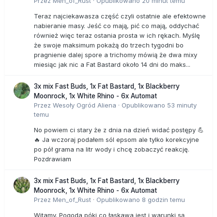
Przez
Men_of_Rust
·
Opublikowano
20 minut temu
Teraz najciekawasza część czyli ostatnie ale efektowne
nabieranie masy. Jeść co mają, pić co mają, oddychać
również więc teraz ostania prosta w ich rękach. Myślę
że swoje maksimum pokażą do trzech tygodni bo
pragnienie dalej spore a trichomy mówią że dwa mixy
miesiąc jak nic a Fat Bastard około 14 dni do maks...
3x mix Fast Buds, 1x Fat Bastard, 1x Blackberry
Moonrock, 1x White Rhino - 6x Automat
Przez
Wesoły Ogród Aliena
·
Opublikowano
53 minuty
temu
No powiem ci stary że z dnia na dzień widać postępy 💪
🔥 Ja wczoraj podałem sól epsom ale tylko korekcyjne
po pół grama na litr wody i chcę zobaczyć reakcję.
Pozdrawiam
3x mix Fast Buds, 1x Fat Bastard, 1x Blackberry
Moonrock, 1x White Rhino - 6x Automat
Przez
Men_of_Rust
·
Opublikowano
8 godzin temu
Witamy. Pogoda póki co łaskawa jest i warunki są