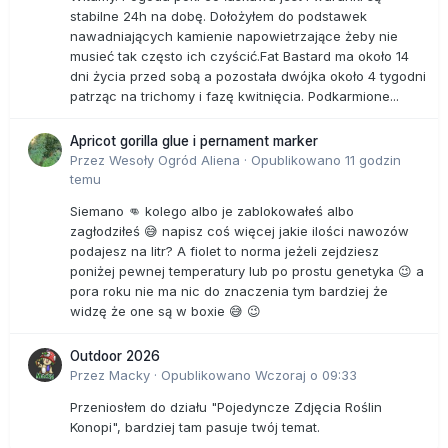
stabilne 24h na dobę. Dołożyłem do podstawek
nawadniających kamienie napowietrzające żeby nie
musieć tak często ich czyścić.Fat Bastard ma około 14
dni życia przed sobą a pozostała dwójka około 4 tygodni
patrząc na trichomy i fazę kwitnięcia. Podkarmione...
Apricot gorilla glue i pernament marker
Przez
Wesoły Ogród Aliena
·
Opublikowano
11 godzin
temu
Siemano 👊 kolego albo je zablokowałeś albo
zagłodziłeś 😅 napisz coś więcej jakie ilości nawozów
podajesz na litr? A fiolet to norma jeżeli zejdziesz
poniżej pewnej temperatury lub po prostu genetyka 😉 a
pora roku nie ma nic do znaczenia tym bardziej że
widzę że one są w boxie 😅 😉
Outdoor 2026
Przez
Macky
·
Opublikowano
Wczoraj o 09:33
Przeniosłem do działu "Pojedyncze Zdjęcia Roślin
Konopi", bardziej tam pasuje twój temat.