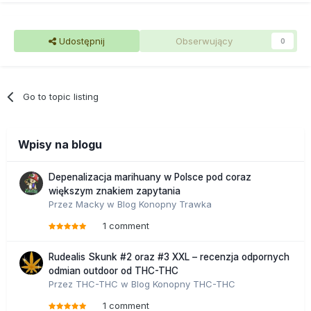
Udostępnij
Obserwujący
0
Go to topic listing
Wpisy na blogu
Depenalizacja marihuany w Polsce pod coraz
większym znakiem zapytania
Przez
Macky
w
Blog Konopny Trawka
1 comment
Rudealis Skunk #2 oraz #3 XXL – recenzja odpornych
odmian outdoor od THC-THC
Przez
THC-THC
w
Blog Konopny THC-THC
1 comment