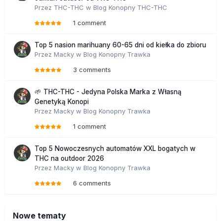
Przez
THC-THC
w
Blog Konopny THC-THC
1 comment
Top 5 nasion marihuany 60-65 dni od kiełka do zbioru
Przez
Macky
w
Blog Konopny Trawka
3 comments
🌱 THC-THC - Jedyna Polska Marka z Własną
Genetyką Konopi
Przez
Macky
w
Blog Konopny Trawka
1 comment
Top 5 Nowoczesnych automatów XXL bogatych w
THC na outdoor 2026
Przez
Macky
w
Blog Konopny Trawka
6 comments
Nowe tematy