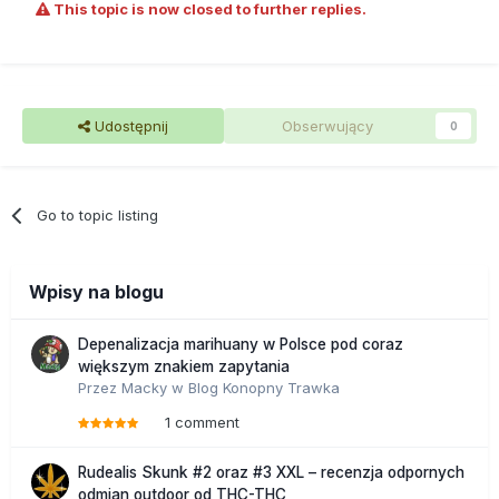
This topic is now closed to further replies.
Udostępnij
Obserwujący
0
Go to topic listing
Wpisy na blogu
Depenalizacja marihuany w Polsce pod coraz
większym znakiem zapytania
Przez
Macky
w
Blog Konopny Trawka
1 comment
Rudealis Skunk #2 oraz #3 XXL – recenzja odpornych
odmian outdoor od THC-THC