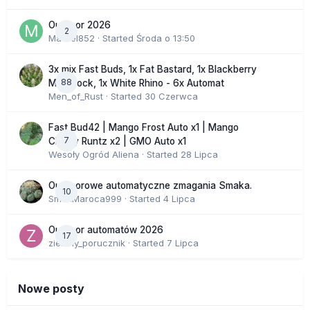
Outdoor 2026
2
Marcel852
· Started
Środa o 13:50
3x mix Fast Buds, 1x Fat Bastard, 1x Blackberry
88
Moonrock, 1x White Rhino - 6x Automat
Men_of_Rust
· Started
30 Czerwca
Fast Bud42 | Mango Frost Auto x1 | Mango
7
Cherry Runtz x2 | GMO Auto x1
Wesoły Ogród Aliena
· Started
28 Lipca
Outdoorowe automatyczne zmagania Smaka.
10
SmakMaroca999
· Started
4 Lipca
Outdoor automatów 2026
17
zielony_porucznik
· Started
7 Lipca
Nowe posty