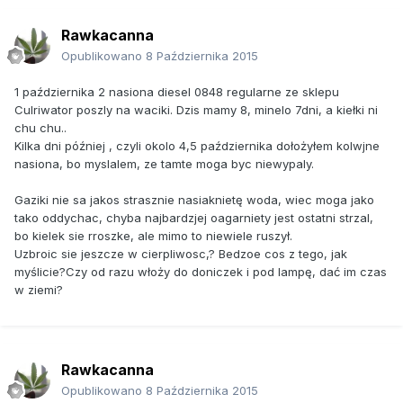
Rawkacanna
Opublikowano
8 Października 2015
1 października 2 nasiona diesel 0848 regularne ze sklepu
Culriwator poszly na waciki. Dzis mamy 8, minelo 7dni, a kiełki ni
chu chu..
Kilka dni później , czyli okolo 4,5 października dołożyłem kolwjne
nasiona, bo myslalem, ze tamte moga byc niewypaly.
Gaziki nie sa jakos strasznie nasiaknietę woda, wiec moga jako
tako oddychac, chyba najbardzjej oagarniety jest ostatni strzal,
bo kielek sie rroszke, ale mimo to niewiele ruszył.
Uzbroic sie jeszcze w cierpliwosc,? Bedzoe cos z tego, jak
myślicie?Czy od razu włoży do doniczek i pod lampę, dać im czas
w ziemi?
Rawkacanna
Opublikowano
8 Października 2015