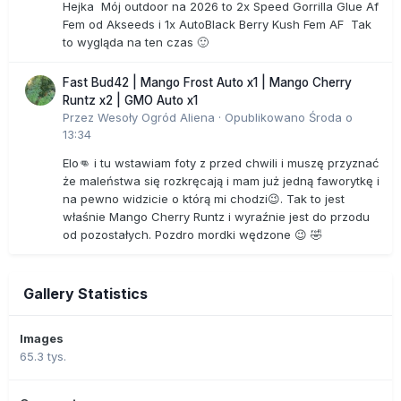
Hejka Mój outdoor na 2026 to 2x Speed Gorrilla Glue Af
Fem od Akseeds i 1x AutoBlack Berry Kush Fem AF Tak
to wygląda na ten czas 🙂
Fast Bud42 | Mango Frost Auto x1 | Mango Cherry
Runtz x2 | GMO Auto x1
Przez
Wesoły Ogród Aliena
·
Opublikowano
Środa o
13:34
Elo👊 i tu wstawiam foty z przed chwili i muszę przyznać
że maleństwa się rozkręcają i mam już jedną faworytkę i
na pewno widzicie o którą mi chodzi😉. Tak to jest
właśnie Mango Cherry Runtz i wyraźnie jest do przodu
od pozostałych. Pozdro mordki wędzone 😉 🤣
Gallery Statistics
Images
65.3 tys.