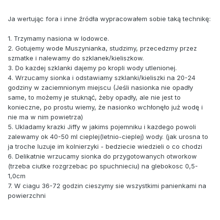
Ja wertując fora i inne źródła wypracowałem sobie taką technikę:
1. Trzymamy nasiona w lodowce.
2. Gotujemy wode Muszynianka, studzimy, przecedzmy przez
szmatke i nalewamy do szklanek/kieliszkow.
3. Do kazdej szklanki dajemy po kropli wody utlenionej.
4. Wrzucamy sionka i odstawiamy szklanki/kieliszki na 20-24
godziny w zaciemnionym miejscu (Jeśli nasionka nie opadły
same, to możemy je stuknąć, żeby opadły, ale nie jest to
konieczne, po prostu wiemy, że nasionko wchłonęło już wodę i
nie ma w nim powietrza)
5. Ukladamy krazki Jiffy w jakims pojemniku i kazdego powoli
zalewamy ok 40-50 ml cieplej(letnio-cieplej) wody. (jak urosna to
ja troche luzuje im kolnierzyki - bedziecie wiedzieli o co chodzi
6. Delikatnie wrzucamy sionka do przygotowanych otworkow
(trzeba ciutke rozgrzebac po spuchnieciu) na glebokosc 0,5-
1,0cm
7. W ciagu 36-72 godzin cieszymy sie wszystkimi panienkami na
powierzchni