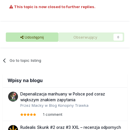
This topic is now closed to further replies.
Udostępnij
Obserwujący
0
Go to topic listing
Wpisy na blogu
Depenalizacja marihuany w Polsce pod coraz
większym znakiem zapytania
Przez
Macky
w
Blog Konopny Trawka
1 comment
Rudealis Skunk #2 oraz #3 XXL – recenzja odpornych