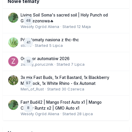
Nowe tematy
Living Soil Soma's sacred soil | Holy Punch od
48
GHS sezonowa🔥
Wesoły Ogród Aliena
· Started
12 Maja
Półautomaty nasiona z thc-thc
41
stix33
· Started
5 Lipca
Outdoor automatów 2026
19
zielony_porucznik
· Started
7 Lipca
3x mix Fast Buds, 1x Fat Bastard, 1x Blackberry
97
Moonrock, 1x White Rhino - 6x Automat
Men_of_Rust
· Started
30 Czerwca
Fast Bud42 | Mango Frost Auto x1 | Mango
8
Cherry Runtz x2 | GMO Auto x1
Wesoły Ogród Aliena
· Started
28 Lipca