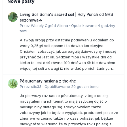
Nowe posty
Living Soil Soma's sacred soil | Holy Punch od GHS
sezonowa🔥
Przez
Wesoły Ogród Aliena
·
Opublikowano
4 godziny
temu
A swoją drogą przy ostatnim podlewaniu dodałem do
wody 0,25g/l soli epsom i to dawka korekcyjna.
Chciałem zobaczyć jak zareagują dziewczyny i muszę
przyznać że jest ok. 24dzien flipa i wszystkie dni od
kiełka to jest dziś równa 100 dniówka 😉 Nie dawałem
więcej tej soli z uwagi iż nie widać po nich żadnych...
Półautomaty nasiona z thc-thc
Przez
stix33
·
Opublikowano
20 godzin temu
Ja pierwszy raz sadze półautomaty, z tego co się
naczytalem na ich temat to mają szybciej dojść o
miesiąc niby dlatego się zdecydowałem także
zobaczymy jak to będzie wyglądać, producent pisze ze
zbiór we wrześniu także no czas pokaże, jak będzie
niewypał to wiadomo że w przyszłym roku polecę z...