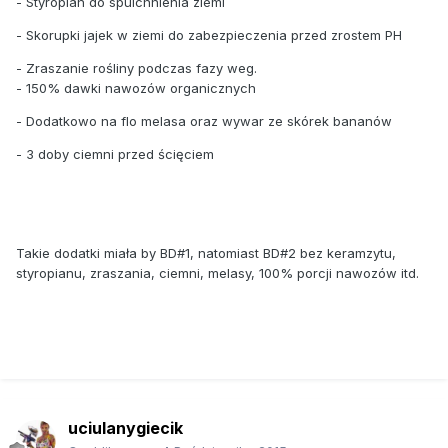
- Styropian do spulchnienia ziemi
- Skorupki jajek w ziemi do zabezpieczenia przed zrostem PH
- Zraszanie rośliny podczas fazy weg.
- 150% dawki nawozów organicznych
- Dodatkowo na flo melasa oraz wywar ze skórek bananów
- 3 doby ciemni przed ścięciem
Takie dodatki miała by BD#1, natomiast BD#2 bez keramzytu,
styropianu, zraszania, ciemni, melasy, 100% porcji nawozów itd.
uciulanygiecik