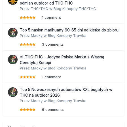
odmian outdoor od THC-THC
Przez
THC-THC
w
Blog Konopny THC-THC
1 comment
Top 5 nasion marihuany 60-65 dni od kiełka do zbioru
Przez
Macky
w
Blog Konopny Trawka
3 comments
🌱 THC-THC - Jedyna Polska Marka z Własną
Genetyką Konopi
Przez
Macky
w
Blog Konopny Trawka
1 comment
Top 5 Nowoczesnych automatów XXL bogatych w
THC na outdoor 2026
Przez
Macky
w
Blog Konopny Trawka
6 comments