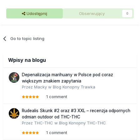
Udostępnij
Obserwujący
0
Go to topic listing
Wpisy na blogu
Depenalizacja marihuany w Polsce pod coraz
większym znakiem zapytania
Przez
Macky
w
Blog Konopny Trawka
1 comment
Rudealis Skunk #2 oraz #3 XXL – recenzja odpornych
odmian outdoor od THC-THC
Przez
THC-THC
w
Blog Konopny THC-THC
1 comment