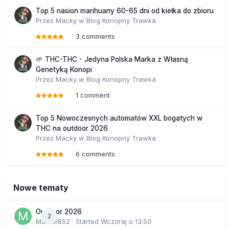
Top 5 nasion marihuany 60-65 dni od kiełka do zbioru
Przez
Macky
w
Blog Konopny Trawka
3 comments
🌱 THC-THC - Jedyna Polska Marka z Własną
Genetyką Konopi
Przez
Macky
w
Blog Konopny Trawka
1 comment
Top 5 Nowoczesnych automatów XXL bogatych w
THC na outdoor 2026
Przez
Macky
w
Blog Konopny Trawka
6 comments
Nowe tematy
Outdoor 2026
2
Marcel852
· Started
Wczoraj o 13:50