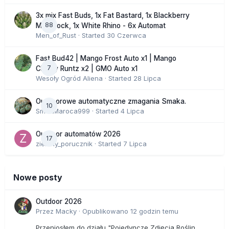
3x mix Fast Buds, 1x Fat Bastard, 1x Blackberry
88
Moonrock, 1x White Rhino - 6x Automat
Men_of_Rust
· Started
30 Czerwca
Fast Bud42 | Mango Frost Auto x1 | Mango
7
Cherry Runtz x2 | GMO Auto x1
Wesoły Ogród Aliena
· Started
28 Lipca
Outdoorowe automatyczne zmagania Smaka.
10
SmakMaroca999
· Started
4 Lipca
Outdoor automatów 2026
17
zielony_porucznik
· Started
7 Lipca
Nowe posty
Outdoor 2026
Przez
Macky
·
Opublikowano
12 godzin temu
Przeniosłem do działu "Pojedyncze Zdjęcia Roślin