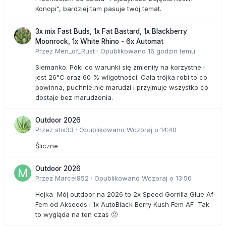
Konopi", bardziej tam pasuje twój temat.
3x mix Fast Buds, 1x Fat Bastard, 1x Blackberry
Moonrock, 1x White Rhino - 6x Automat
Przez
Men_of_Rust
·
Opublikowano
16 godzin temu
Siemanko. Póki co warunki się zmieniły na korzystne i
jest 26°C oraz 60 % wilgotności. Cała trójka robi to co
powinna, puchnie,nie marudzi i przyjmuje wszystko co
dostaje bez marudzenia.
Outdoor 2026
Przez
stix33
·
Opublikowano
Wczoraj o 14:40
Śliczne
Outdoor 2026
Przez
Marcel852
·
Opublikowano
Wczoraj o 13:50
Hejka Mój outdoor na 2026 to 2x Speed Gorrilla Glue Af
Fem od Akseeds i 1x AutoBlack Berry Kush Fem AF Tak
to wygląda na ten czas 🙂