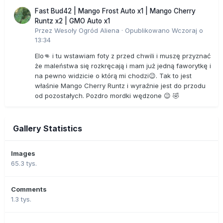
Fast Bud42 | Mango Frost Auto x1 | Mango Cherry
Runtz x2 | GMO Auto x1
Przez
Wesoły Ogród Aliena
·
Opublikowano
Wczoraj o
13:34
Elo👊 i tu wstawiam foty z przed chwili i muszę przyznać
że maleństwa się rozkręcają i mam już jedną faworytkę i
na pewno widzicie o którą mi chodzi😉. Tak to jest
właśnie Mango Cherry Runtz i wyraźnie jest do przodu
od pozostałych. Pozdro mordki wędzone 😉 🤣
Gallery Statistics
Images
65.3 tys.
Comments
1.3 tys.