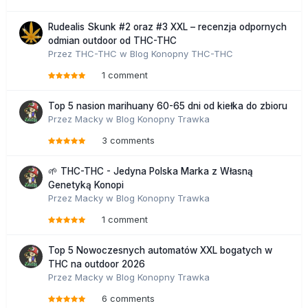
Rudealis Skunk #2 oraz #3 XXL – recenzja odpornych
odmian outdoor od THC-THC
Przez
THC-THC
w
Blog Konopny THC-THC
1 comment
Top 5 nasion marihuany 60-65 dni od kiełka do zbioru
Przez
Macky
w
Blog Konopny Trawka
3 comments
🌱 THC-THC - Jedyna Polska Marka z Własną
Genetyką Konopi
Przez
Macky
w
Blog Konopny Trawka
1 comment
Top 5 Nowoczesnych automatów XXL bogatych w
THC na outdoor 2026
Przez
Macky
w
Blog Konopny Trawka
6 comments