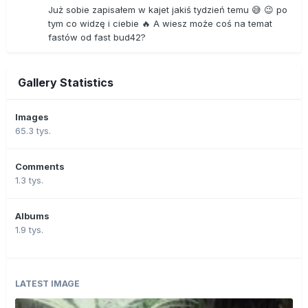
Już sobie zapisałem w kajet jakiś tydzień temu 😅 😉 po
tym co widzę i ciebie 🔥 A wiesz może coś na temat
fastów od fast bud42?
Gallery Statistics
Images
65.3 tys.
Comments
1.3 tys.
Albums
1.9 tys.
LATEST IMAGE