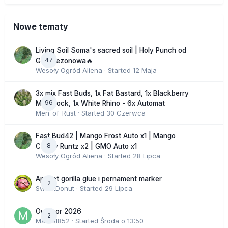
Nowe tematy
Living Soil Soma's sacred soil | Holy Punch od
47
GHS sezonowa🔥
Wesoły Ogród Aliena
· Started
12 Maja
3x mix Fast Buds, 1x Fat Bastard, 1x Blackberry
96
Moonrock, 1x White Rhino - 6x Automat
Men_of_Rust
· Started
30 Czerwca
Fast Bud42 | Mango Frost Auto x1 | Mango
8
Cherry Runtz x2 | GMO Auto x1
Wesoły Ogród Aliena
· Started
28 Lipca
Apricot gorilla glue i pernament marker
2
SweetDonut
· Started
29 Lipca
Outdoor 2026
2
Marcel852
· Started
Środa o 13:50