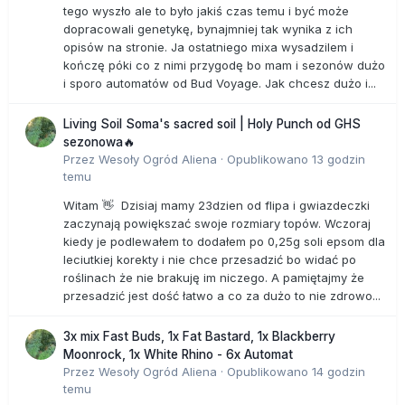
tego wyszło ale to było jakiś czas temu i być może
dopracowali genetykę, bynajmniej tak wynika z ich
opisów na stronie. Ja ostatniego mixa wysadzilem i
kończę póki co z nimi przygodę bo mam i sezonów dużo
i sporo automatów od Bud Voyage. Jak chcesz dużo i...
Living Soil Soma's sacred soil | Holy Punch od GHS
sezonowa🔥
Przez
Wesoły Ogród Aliena
·
Opublikowano
13 godzin
temu
Witam 👋 Dzisiaj mamy 23dzien od flipa i gwiazdeczki
zaczynają powiększać swoje rozmiary topów. Wczoraj
kiedy je podlewałem to dodałem po 0,25g soli epsom dla
leciutkiej korekty i nie chce przesadzić bo widać po
roślinach że nie brakuję im niczego. A pamiętajmy że
przesadzić jest dość łatwo a co za dużo to nie zdrowo...
3x mix Fast Buds, 1x Fat Bastard, 1x Blackberry
Moonrock, 1x White Rhino - 6x Automat
Przez
Wesoły Ogród Aliena
·
Opublikowano
14 godzin
temu