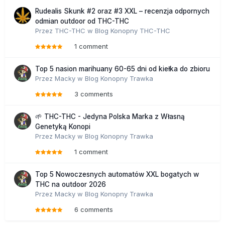
Rudealis Skunk #2 oraz #3 XXL – recenzja odpornych
odmian outdoor od THC-THC
Przez
THC-THC
w
Blog Konopny THC-THC
1 comment
Top 5 nasion marihuany 60-65 dni od kiełka do zbioru
Przez
Macky
w
Blog Konopny Trawka
3 comments
🌱 THC-THC - Jedyna Polska Marka z Własną
Genetyką Konopi
Przez
Macky
w
Blog Konopny Trawka
1 comment
Top 5 Nowoczesnych automatów XXL bogatych w
THC na outdoor 2026
Przez
Macky
w
Blog Konopny Trawka
6 comments