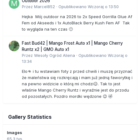
Outdoor 2026
Przez
Marcel852
·
Opublikowano
Wczoraj o 13:50
Hejka Mój outdoor na 2026 to 2x Speed Gorrilla Glue Af
Fem od Akseeds i 1x AutoBlack Berry Kush Fem AF Tak
to wygląda na ten czas 🙂
Fast Bud42 | Mango Frost Auto x1 | Mango Cherry
Runtz x2 | GMO Auto x1
Przez
Wesoły Ogród Aliena
·
Opublikowano
Wczoraj o
13:34
Elo👊 i tu wstawiam foty z przed chwili i muszę przyznać
że maleństwa się rozkręcają i mam już jedną faworytkę i
na pewno widzicie o którą mi chodzi😉. Tak to jest
właśnie Mango Cherry Runtz i wyraźnie jest do przodu
od pozostałych. Pozdro mordki wędzone 😉 🤣
Gallery Statistics
Images
65.3 tys.