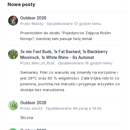
Nowe posty
Outdoor 2026
Przez
Macky
·
Opublikowano
12 godzin temu
Przeniosłem do działu "Pojedyncze Zdjęcia Roślin
Konopi", bardziej tam pasuje twój temat.
3x mix Fast Buds, 1x Fat Bastard, 1x Blackberry
Moonrock, 1x White Rhino - 6x Automat
Przez
Men_of_Rust
·
Opublikowano
16 godzin temu
Siemanko. Póki co warunki się zmieniły na korzystne i
jest 26°C oraz 60 % wilgotności. Cała trójka robi to co
powinna, puchnie,nie marudzi i przyjmuje wszystko co
dostaje bez marudzenia.
Outdoor 2026
Przez
stix33
·
Opublikowano
Wczoraj o 14:40
Śliczne