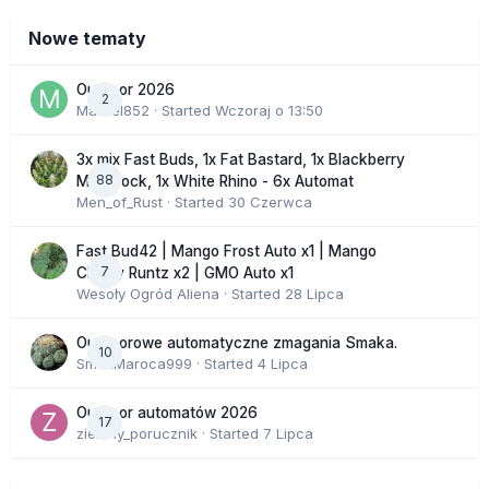
Nowe tematy
Outdoor 2026
2
Marcel852
· Started
Wczoraj o 13:50
3x mix Fast Buds, 1x Fat Bastard, 1x Blackberry
88
Moonrock, 1x White Rhino - 6x Automat
Men_of_Rust
· Started
30 Czerwca
Fast Bud42 | Mango Frost Auto x1 | Mango
7
Cherry Runtz x2 | GMO Auto x1
Wesoły Ogród Aliena
· Started
28 Lipca
Outdoorowe automatyczne zmagania Smaka.
10
SmakMaroca999
· Started
4 Lipca
Outdoor automatów 2026
17
zielony_porucznik
· Started
7 Lipca