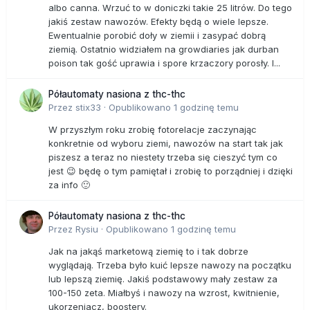
albo canna. Wrzuć to w doniczki takie 25 litrów. Do tego
jakiś zestaw nawozów. Efekty będą o wiele lepsze.
Ewentualnie porobić doły w ziemii i zasypać dobrą
ziemią. Ostatnio widziałem na growdiaries jak durban
poison tak gość uprawia i spore krzaczory porosły. I...
Półautomaty nasiona z thc-thc
Przez
stix33
·
Opublikowano
1 godzinę temu
W przyszłym roku zrobię fotorelacje zaczynając
konkretnie od wyboru ziemi, nawozów na start tak jak
piszesz a teraz no niestety trzeba się cieszyć tym co
jest 😉 będę o tym pamiętał i zrobię to porządniej i dzięki
za info 🙂
Półautomaty nasiona z thc-thc
Przez
Rysiu
·
Opublikowano
1 godzinę temu
Jak na jakąś marketową ziemię to i tak dobrze
wyglądają. Trzeba było kuić lepsze nawozy na początku
lub lepszą ziemię. Jakiś podstawowy mały zestaw za
100-150 zeta. Miałbyś i nawozy na wzrost, kwitnienie,
ukorzeniacz, boostery.