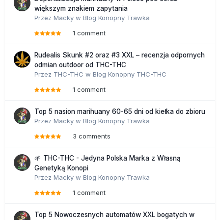
większym znakiem zapytania
Przez
Macky
w
Blog Konopny Trawka
1 comment
Rudealis Skunk #2 oraz #3 XXL – recenzja odpornych
odmian outdoor od THC-THC
Przez
THC-THC
w
Blog Konopny THC-THC
1 comment
Top 5 nasion marihuany 60-65 dni od kiełka do zbioru
Przez
Macky
w
Blog Konopny Trawka
3 comments
🌱 THC-THC - Jedyna Polska Marka z Własną
Genetyką Konopi
Przez
Macky
w
Blog Konopny Trawka
1 comment
Top 5 Nowoczesnych automatów XXL bogatych w