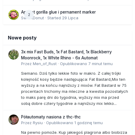
Apricot gorilla glue i pernament marker
2
SweetDonut
· Started
29 Lipca
Nowe posty
3x mix Fast Buds, 1x Fat Bastard, 1x Blackberry
Moonrock, 1x White Rhino - 6x Automat
Przez
Men_of_Rust
·
Opublikowano
7 minut temu
Siemano. Dziś tylko lekkie foto w makro. Z całej trójki
kolejność kosy będzie następująca: Fat Bastard,Mix ten
wyższy a na końcu najniższy z mixów. Fat Bastard w 75
procentach trichomy ma mleczne a kwestia pozostałych
to maks parę dni do tygodnia, wyższy mix ma przed
sobą dobre cztery tygodnie a najniższy mix lekko...
Półautomaty nasiona z thc-thc
Przez
Rysiu
·
Opublikowano
1 godzinę temu
Na pewno pomoże. Kup jakiegoś plagrona albo biobizza