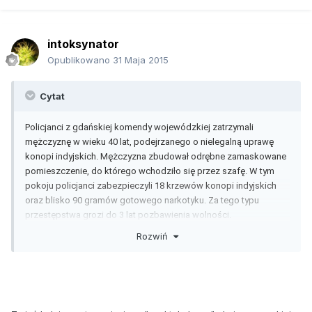
intoksynator
Opublikowano
31 Maja 2015
Cytat
Policjanci z gdańskiej komendy wojewódzkiej zatrzymali
mężczyznę w wieku 40 lat, podejrzanego o nielegalną uprawę
konopi indyjskich. Mężczyzna zbudował odrębne zamaskowane
pomieszczenie, do którego wchodziło się przez szafę. W tym
pokoju policjanci zabezpieczyli 18 krzewów konopi indyjskich
oraz blisko 90 gramów gotowego narkotyku. Za tego typu
przestępstwa grozi do 3 lat pozbawienia wolności.
Rozwiń
Kryminalni z wydziału zajmującego się zwalczaniem
przestępczości narkotykowej zatrzymali 40-letniego mieszkańca
Gdańska. Mężczyzna podejrzewany jest o nielegalną uprawę
konopi indyjskich. 40-latek zbudował odrębne zamaskowane
pomieszczenie, do którego wchodziło się przez szafę w pokoju.