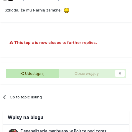
Szkoda, że mu Narnię zamknęli
This topic is now closed to further replies.
Udostępnij
Obserwujący
0
Go to topic listing
Wpisy na blogu
Depenalizacja marihuany w Polsce pod coraz