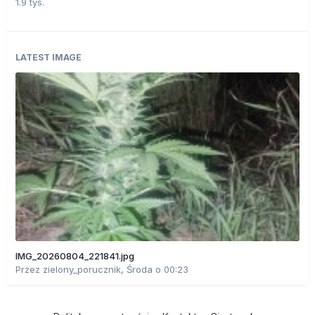
1.9 tys.
LATEST IMAGE
IMG_20260804_221841.jpg
Przez
zielony_porucznik
,
Środa o 00:23