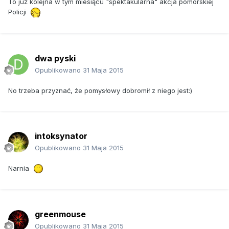
To już kolejna w tym miesiącu "spektakularna" akcja pomorskiej
Kryminalni w tym pomieszczeniu zabezpieczyli 18 krzaków
Policji
konopi indyjskich i urządzenia służące do naświetlania,
nawadniania i wentylacji. W trakcie przeszukania policjanci
zabezpieczyli jeszcze blisko 90 gramów gotowego narkotyku.
Zatrzymany usłyszał zarzuty posiadania narkotyków oraz uprawy
dwa pyski
marihuany.
Opublikowano
31 Maja 2015
Za tego typu przestępstwa grozi kara do 3 lat pozbawienia
wolności.
No trzeba przyznać, że pomysłowy dobromił z niego jest:)
intoksynator
Opublikowano
31 Maja 2015
Narnia
greenmouse
Opublikowano
31 Maja 2015