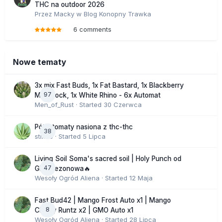
THC na outdoor 2026
Przez
Macky
w
Blog Konopny Trawka
6 comments
Nowe tematy
3x mix Fast Buds, 1x Fat Bastard, 1x Blackberry
97
Moonrock, 1x White Rhino - 6x Automat
Men_of_Rust
· Started
30 Czerwca
Półautomaty nasiona z thc-thc
38
stix33
· Started
5 Lipca
Living Soil Soma's sacred soil | Holy Punch od
47
GHS sezonowa🔥
Wesoły Ogród Aliena
· Started
12 Maja
Fast Bud42 | Mango Frost Auto x1 | Mango
8
Cherry Runtz x2 | GMO Auto x1
Wesoły Ogród Aliena
· Started
28 Lipca