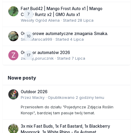
Fast Bud42 | Mango Frost Auto x1 | Mango
7
Cherry Runtz x2 | GMO Auto x1
Wesoły Ogród Aliena
· Started
28 Lipca
Outdoorowe automatyczne zmagania Smaka.
10
SmakMaroca999
· Started
4 Lipca
Outdoor automatów 2026
17
zielony_porucznik
· Started
7 Lipca
Nowe posty
Outdoor 2026
Przez
Macky
·
Opublikowano
2 godziny temu
Przeniosłem do działu "Pojedyncze Zdjęcia Roślin
Konopi", bardziej tam pasuje twój temat.
3x mix Fast Buds, 1x Fat Bastard, 1x Blackberry
Moonrock, 1x White Rhino - 6x Automat