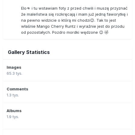
Elo👊 i tu wstawiam foty z przed chwili i muszę przyznać
że maleństwa się rozkręcają i mam już jedną faworytkę i
na pewno widzicie o którą mi chodzi😉. Tak to jest
właśnie Mango Cherry Runtz i wyraźnie jest do przodu
od pozostałych. Pozdro mordki wędzone 😉 🤣
Gallery Statistics
Images
65.3 tys.
Comments
1.3 tys.
Albums
1.9 tys.