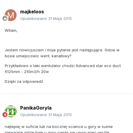
majkeloos
Opublikowano
31 Maja 2015
Witam,
Jestem nowicjuszem i moje pytanie jest następujące. Gdzie w
boxie umiejscowic went. kanałowy?
Przykładowo o taki wentulator chodzi
Advanced star eco duct
fi125mm - 210m3/h 20w
Dzięki za odpowiedź
PanikaGoryla
Opublikowano
31 Maja 2015
najlepiej w suficie lub na bocznej sciance u gory w sumie
niewazne gdzie byle u gory cieplo sie unosi wiec reszte