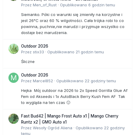
Przez
Men_of_Rust
·
Opublikowano
6 godzin temu
Siemanko. Póki co warunki się zmieniły na korzystne i
jest 26°C oraz 60 % wilgotności. Cała trójka robi to co
powinna, puchnie,nie marudzi i przyjmuje wszystko co
dostaje bez marudzenia.
Outdoor 2026
Przez
stix33
·
Opublikowano
21 godzin temu
Śliczne
Outdoor 2026
Przez
Marcel852
·
Opublikowano
22 godziny temu
Hejka Mój outdoor na 2026 to 2x Speed Gorrilla Glue Af
Fem od Akseeds i 1x AutoBlack Berry Kush Fem AF Tak
to wygląda na ten czas 🙂
Fast Bud42 | Mango Frost Auto x1 | Mango Cherry
Runtz x2 | GMO Auto x1
Przez
Wesoły Ogród Aliena
·
Opublikowano
22 godziny
temu