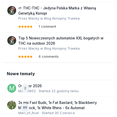
🌱 THC-THC - Jedyna Polska Marka z Własną
Genetyką Konopi
Przez
Macky
w
Blog Konopny Trawka
1 comment
Top 5 Nowoczesnych automatów XXL bogatych w
THC na outdoor 2026
Przez
Macky
w
Blog Konopny Trawka
6 comments
Nowe tematy
Outdoor 2026
2
Marcel852
· Started
22 godziny temu
3x mix Fast Buds, 1x Fat Bastard, 1x Blackberry
88
Moonrock, 1x White Rhino - 6x Automat
Men_of_Rust
· Started
30 Czerwca