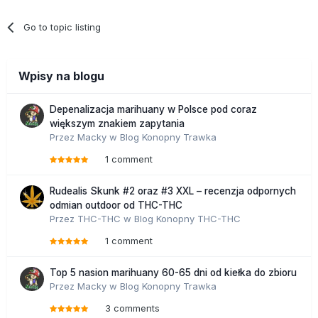
Go to topic listing
Wpisy na blogu
Depenalizacja marihuany w Polsce pod coraz
większym znakiem zapytania
Przez
Macky
w
Blog Konopny Trawka
1 comment
Rudealis Skunk #2 oraz #3 XXL – recenzja odpornych
odmian outdoor od THC-THC
Przez
THC-THC
w
Blog Konopny THC-THC
1 comment
Top 5 nasion marihuany 60-65 dni od kiełka do zbioru
Przez
Macky
w
Blog Konopny Trawka
3 comments