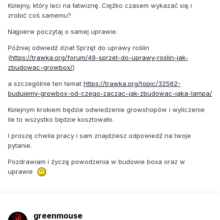
Kolejny, który leci na łatwiznę. Ciężko czasem wykazać się i
zrobić coś samemu?
Najpierw poczytaj o samej uprawie.
Później odwiedź dział Sprzęt do uprawy roślin
(
https://trawka.org/forum/49-sprzet-do-uprawy-roslin-jak-
zbudowac-growbox/
)
a szczególnie ten temat
https://trawka.org/topic/32562-
budujemy-growbox-od-czego-zaczac-jak-zbudowac-jaka-lampa/
Kolejnym krokiem będzie odwiedzenie growshopów i wyliczenie
ile to wszystko będzie kosztowało.
I proszę chwila pracy i sam znajdziesz odpowiedź na twoje
pytanie.
Pozdrawiam i życzę powodzenia w budowie boxa oraz w
uprawie
greenmouse