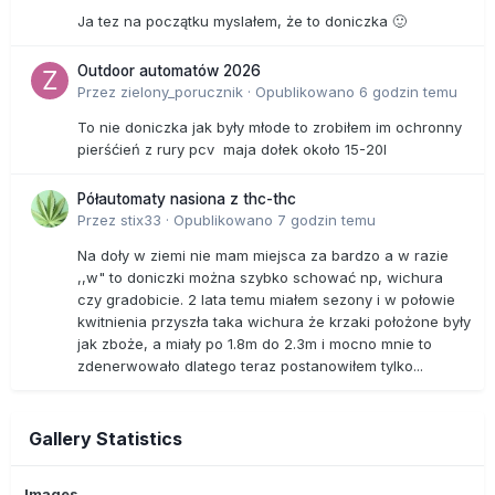
Ja tez na początku myslałem, że to doniczka 🙂
Outdoor automatów 2026
Przez
zielony_porucznik
·
Opublikowano
6 godzin temu
To nie doniczka jak były młode to zrobiłem im ochronny
pierśćień z rury pcv maja dołek około 15-20l
Półautomaty nasiona z thc-thc
Przez
stix33
·
Opublikowano
7 godzin temu
Na doły w ziemi nie mam miejsca za bardzo a w razie
,,w" to doniczki można szybko schować np, wichura
czy gradobicie. 2 lata temu miałem sezony i w połowie
kwitnienia przyszła taka wichura że krzaki położone były
jak zboże, a miały po 1.8m do 2.3m i mocno mnie to
zdenerwowało dlatego teraz postanowiłem tylko...
Gallery Statistics
Images