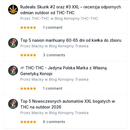
Rudealis Skunk #2 oraz #3 XXL – recenzja odpornych
odmian outdoor od THC-THC
Przez
THC-THC
w
Blog Konopny THC-THC
1 comment
Top 5 nasion marihuany 60-65 dni od kiełka do zbioru
Przez
Macky
w
Blog Konopny Trawka
3 comments
🌱 THC-THC - Jedyna Polska Marka z Własną
Genetyką Konopi
Przez
Macky
w
Blog Konopny Trawka
1 comment
Top 5 Nowoczesnych automatów XXL bogatych w
THC na outdoor 2026
Przez
Macky
w
Blog Konopny Trawka
6 comments