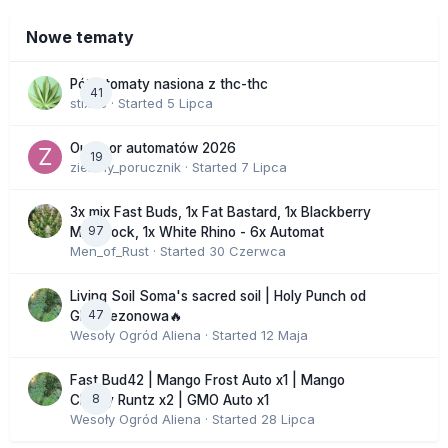
Nowe tematy
Półautomaty nasiona z thc-thc
41
stix33
· Started
5 Lipca
Outdoor automatów 2026
19
zielony_porucznik
· Started
7 Lipca
3x mix Fast Buds, 1x Fat Bastard, 1x Blackberry
97
Moonrock, 1x White Rhino - 6x Automat
Men_of_Rust
· Started
30 Czerwca
Living Soil Soma's sacred soil | Holy Punch od
47
GHS sezonowa🔥
Wesoły Ogród Aliena
· Started
12 Maja
Fast Bud42 | Mango Frost Auto x1 | Mango
8
Cherry Runtz x2 | GMO Auto x1
Wesoły Ogród Aliena
· Started
28 Lipca