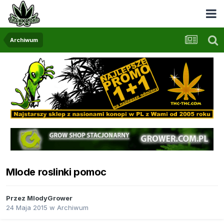
Archiwum
Mlode roslinki pomoc
Przez
MlodyGrower
24 Maja 2015
w
Archiwum