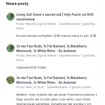
Nowe posty
Living Soil Soma's sacred soil | Holy Punch od GHS
sezonowa🔥
Przez
Wesoły Ogród Aliena
·
Opublikowano
1 godzinę
temu
Kuzwa tematy pomyliłem 😉😅 macky kasuj to plis 😉😅
3x mix Fast Buds, 1x Fat Bastard, 1x Blackberry
Moonrock, 1x White Rhino - 6x Automat
Przez
Wesoły Ogród Aliena
·
Opublikowano
1 godzinę
temu
Zapisane😉👍 Dzięki
3x mix Fast Buds, 1x Fat Bastard, 1x Blackberry
Moonrock, 1x White Rhino - 6x Automat
Przez
Men_of_Rust
·
Opublikowano
3 godziny temu
Miałem i były szybkie tak jak pisali. Poprawne palenie z
tego wyszło ale to było jakiś czas temu i być może
dopracowali genetykę, bynajmniej tak wynika z ich