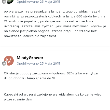
Opublikowano
25 Maja 2015
po pierwsze nie przesadzaj z lampą z tego co widac masz 4
roslinki w przezroczystych kubkach a lampa 600 stykla by ci na
12 roslin nie popal je , po drugie nie przesadzaj niech sie
ukorzenią jeszcze jakis tydzien ,jesli masz mozliwosc wystaw je
na slonce jest piekna pogoda szkoda prądu...po trzecie bez
nawilzacza daleko nie zajedziesz
MlodyGrower
Opublikowano
25 Maja 2015
OK stacja pogody zakupiona wilgotnosc 62% tylko wentyl za
dlugo chodzil i temp spadla do 18
Kubeczki od wczoraj zaklejone ale widzialem juz korzenie wiec
przesadzanie dzis