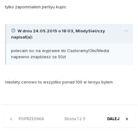
tylko zapomnialem perliyu kupic
W dniu 24.05.2015 o 18:03, MlodySieUczy
napisał(a):
polecam isc na wyprawe do Castoramy/Obi/Media
napewno znajdziesz za 50zl
niestety cenowo to wszystko ponad 100 w leroyu bylem
POPRZEDNIA
Strona 1 z 3
DALEJ