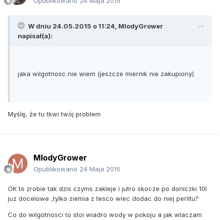
Opublikowano
24 Maja 2015
W dniu 24.05.2015 o 11:24, MlodyGrower
napisał(a):
jaka wilgotnosc nie wiem (jeszcze miernik nie zakupiony)
Myślę, że tu tkwi twój problem
MlodyGrower
Opublikowano
24 Maja 2015
OK to zrobie tak dzis czyms zakleje i jutro skocze po doniczki 10l
juz docelowe ,tylko ziemia z tesco wiec dodac do niej perlitu?
Co do wilgotnosci to stoi wiadro wody w pokoju a jak wlaczam