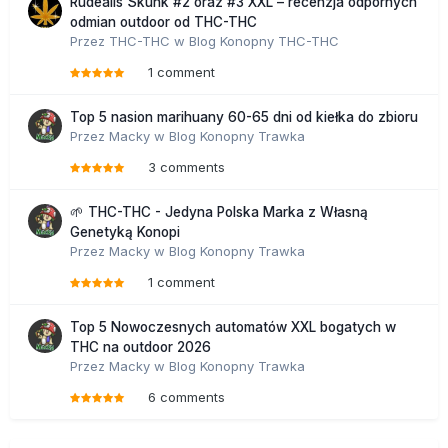
Rudealis Skunk #2 oraz #3 XXL – recenzja odpornych
odmian outdoor od THC-THC
Przez
THC-THC
w
Blog Konopny THC-THC
1 comment
Top 5 nasion marihuany 60-65 dni od kiełka do zbioru
Przez
Macky
w
Blog Konopny Trawka
3 comments
🌱 THC-THC - Jedyna Polska Marka z Własną
Genetyką Konopi
Przez
Macky
w
Blog Konopny Trawka
1 comment
Top 5 Nowoczesnych automatów XXL bogatych w
THC na outdoor 2026
Przez
Macky
w
Blog Konopny Trawka
6 comments