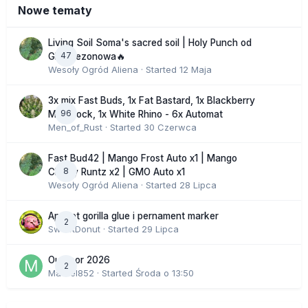
Nowe tematy
Living Soil Soma's sacred soil | Holy Punch od
47
GHS sezonowa🔥
Wesoły Ogród Aliena
· Started
12 Maja
3x mix Fast Buds, 1x Fat Bastard, 1x Blackberry
96
Moonrock, 1x White Rhino - 6x Automat
Men_of_Rust
· Started
30 Czerwca
Fast Bud42 | Mango Frost Auto x1 | Mango
8
Cherry Runtz x2 | GMO Auto x1
Wesoły Ogród Aliena
· Started
28 Lipca
Apricot gorilla glue i pernament marker
2
SweetDonut
· Started
29 Lipca
Outdoor 2026
2
Marcel852
· Started
Środa o 13:50