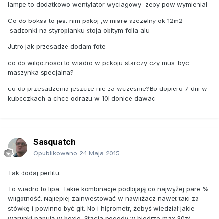
lampe to dodatkowo wentylator wyciagowy zeby pow wymienial
Co do boksa to jest nim pokoj ,w miare szczelny ok 12m2
sadzonki na styropianku stoja obitym folia alu
Jutro jak przesadze dodam fote
co do wilgotnosci to wiadro w pokoju starczy czy musi byc
maszynka specjalna?
co do przesadzenia jeszcze nie za wczesnie?Bo dopiero 7 dni w
kubeczkach a chce odrazu w 10l donice dawac
Sasquatch
Opublikowano
24 Maja 2015
Tak dodaj perlitu.
To wiadro to lipa. Takie kombinacje podbijają co najwyżej pare %
wilgotność. Najlepiej zainwestować w nawilżacz nawet taki za
stówkę i powinno być git. No i higrometr, żebyś wiedział jakie
warunki panują w boxie. Stacja pogody w biedrze max 30zł.