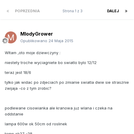
POPRZEDNIA
Strona 1 z 3
DALEJ
MlodyGrower
Opublikowano
24 Maja 2015
WItam ,oto moje dziewczyny :
niestety troche wyciagniete bo swiatlo bylo 12/12
teraz jest 18/6
tylko jak widac po zdjeciach po zmianie swiatla dwie sie strasznie
zwijaja -co z tym zrobic?
podlewane cisowianka ale kranowa juz wlana i czeka na
oddstanie
lampa 600w ok 50cm od roslinek
temp ok27 -28