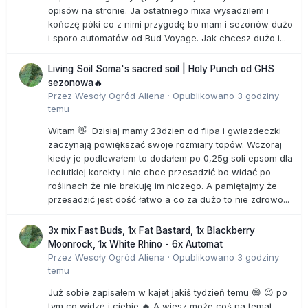
opisów na stronie. Ja ostatniego mixa wysadzilem i
kończę póki co z nimi przygodę bo mam i sezonów dużo
i sporo automatów od Bud Voyage. Jak chcesz dużo i...
Living Soil Soma's sacred soil | Holy Punch od GHS
sezonowa🔥
Przez
Wesoły Ogród Aliena
·
Opublikowano
3 godziny
temu
Witam 👋 Dzisiaj mamy 23dzien od flipa i gwiazdeczki
zaczynają powiększać swoje rozmiary topów. Wczoraj
kiedy je podlewałem to dodałem po 0,25g soli epsom dla
leciutkiej korekty i nie chce przesadzić bo widać po
roślinach że nie brakuję im niczego. A pamiętajmy że
przesadzić jest dość łatwo a co za dużo to nie zdrowo...
3x mix Fast Buds, 1x Fat Bastard, 1x Blackberry
Moonrock, 1x White Rhino - 6x Automat
Przez
Wesoły Ogród Aliena
·
Opublikowano
3 godziny
temu
Już sobie zapisałem w kajet jakiś tydzień temu 😅 😉 po
tym co widzę i ciebie 🔥 A wiesz może coś na temat