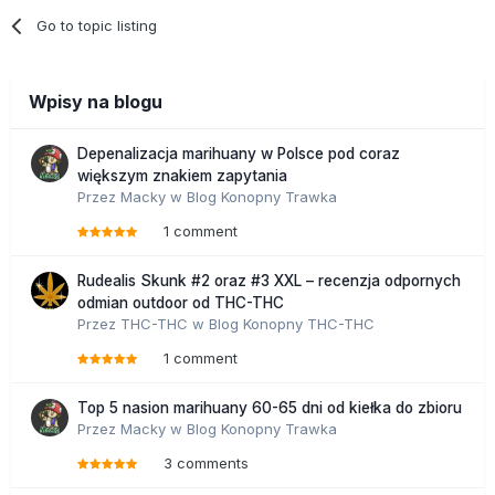
Go to topic listing
Wpisy na blogu
Depenalizacja marihuany w Polsce pod coraz
większym znakiem zapytania
Przez
Macky
w
Blog Konopny Trawka
1 comment
Rudealis Skunk #2 oraz #3 XXL – recenzja odpornych
odmian outdoor od THC-THC
Przez
THC-THC
w
Blog Konopny THC-THC
1 comment
Top 5 nasion marihuany 60-65 dni od kiełka do zbioru
Przez
Macky
w
Blog Konopny Trawka
3 comments