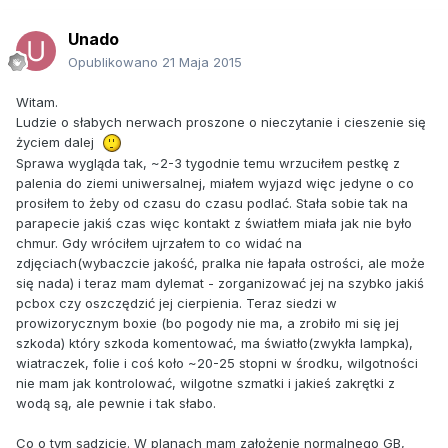
Unado
Opublikowano
21 Maja 2015
Witam.
Ludzie o słabych nerwach proszone o nieczytanie i cieszenie się
życiem dalej
Sprawa wygląda tak, ~2-3 tygodnie temu wrzuciłem pestkę z
palenia do ziemi uniwersalnej, miałem wyjazd więc jedyne o co
prosiłem to żeby od czasu do czasu podlać. Stała sobie tak na
parapecie jakiś czas więc kontakt z światłem miała jak nie było
chmur. Gdy wróciłem ujrzałem to co widać na
zdjęciach(wybaczcie jakość, pralka nie łapała ostrości, ale może
się nada) i teraz mam dylemat - zorganizować jej na szybko jakiś
pcbox czy oszczędzić jej cierpienia. Teraz siedzi w
prowizorycznym boxie (bo pogody nie ma, a zrobiło mi się jej
szkoda) który szkoda komentować, ma światło(zwykła lampka),
wiatraczek, folie i coś koło ~20-25 stopni w środku, wilgotności
nie mam jak kontrolować, wilgotne szmatki i jakieś zakrętki z
wodą są, ale pewnie i tak słabo.
Co o tym sądzicie. W planach mam założenie normalnego GB,