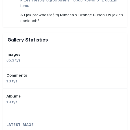
Przez
Wesoły Ogród Aliena
·
Opublikowano
12 godzin
temu
A i jak prowadziłeś tą Mimosa x Orange Punch i w jakich
donicach?
Gallery Statistics
Images
65.3 tys.
Comments
1.3 tys.
Albums
1.9 tys.
LATEST IMAGE