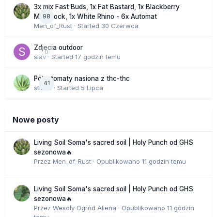
3x mix Fast Buds, 1x Fat Bastard, 1x Blackberry
98
Moonrock, 1x White Rhino - 6x Automat
Men_of_Rust
· Started
30 Czerwca
Zdjecia outdoor
0
slav
· Started
17 godzin temu
Półautomaty nasiona z thc-thc
41
stix33
· Started
5 Lipca
Nowe posty
Living Soil Soma's sacred soil | Holy Punch od GHS
sezonowa🔥
Przez
Men_of_Rust
·
Opublikowano
11 godzin temu
Living Soil Soma's sacred soil | Holy Punch od GHS
sezonowa🔥
Przez
Wesoły Ogród Aliena
·
Opublikowano
11 godzin