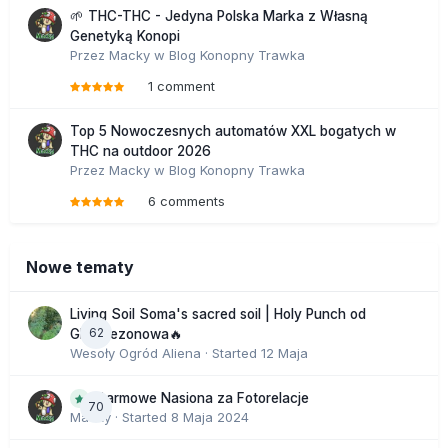
🌱 THC-THC - Jedyna Polska Marka z Własną
Genetyką Konopi
Przez
Macky
w
Blog Konopny Trawka
1 comment
Top 5 Nowoczesnych automatów XXL bogatych w
THC na outdoor 2026
Przez
Macky
w
Blog Konopny Trawka
6 comments
Nowe tematy
Living Soil Soma's sacred soil | Holy Punch od
62
GHS sezonowa🔥
Wesoły Ogród Aliena
· Started
12 Maja
Darmowe Nasiona za Fotorelacje
70
Macky
· Started
8 Maja 2024