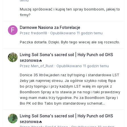
temu
Muszę spróbować i kupię ten spray boomboom, jakiej to
firmy?
Darmowe Nasiona za Fotorelacje
Przez
fredom18
·
Opublikowano
11 godzin temu
Paczka dotarła. Dzięki. Było tego wiecej ale się rozeszło.
Living Soil Soma's sacred soil | Holy Punch od GHS
sezonowa🔥
Przez
Men_of_Rust
·
Opublikowano
11 godzin temu
Donice 35 litrów,jeden raz był toping i standardowe LST
żeby jak najmniej stresu. Ja ogólnie szybko robię flipa
bo przy topingu i przy każdym LST walę im oprysk z
BoomBoom Spray a to stawia je na nogi i taki prawdziwy
weg mam maks trzy tygodnie. Po za BoomBoom Spray i
Bio PK od Bio Tabs bym standardowy schemat...
Living Soil Soma's sacred soil | Holy Punch od GHS
sezonowa🔥