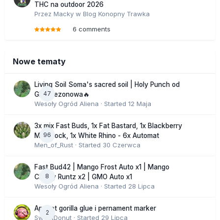
THC na outdoor 2026
Przez
Macky
w
Blog Konopny Trawka
6 comments
Nowe tematy
Living Soil Soma's sacred soil | Holy Punch od
47
GHS sezonowa🔥
Wesoły Ogród Aliena
· Started
12 Maja
3x mix Fast Buds, 1x Fat Bastard, 1x Blackberry
96
Moonrock, 1x White Rhino - 6x Automat
Men_of_Rust
· Started
30 Czerwca
Fast Bud42 | Mango Frost Auto x1 | Mango
8
Cherry Runtz x2 | GMO Auto x1
Wesoły Ogród Aliena
· Started
28 Lipca
Apricot gorilla glue i pernament marker
2
SweetDonut
· Started
29 Lipca