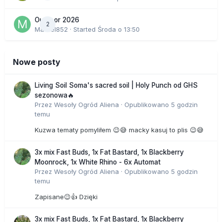
Outdoor 2026
2
Marcel852
· Started
Środa o 13:50
Nowe posty
Living Soil Soma's sacred soil | Holy Punch od GHS
sezonowa🔥
Przez
Wesoły Ogród Aliena
·
Opublikowano
5 godzin
temu
Kuzwa tematy pomyliłem 😉😅 macky kasuj to plis 😉😅
3x mix Fast Buds, 1x Fat Bastard, 1x Blackberry
Moonrock, 1x White Rhino - 6x Automat
Przez
Wesoły Ogród Aliena
·
Opublikowano
5 godzin
temu
Zapisane😉👍 Dzięki
3x mix Fast Buds, 1x Fat Bastard, 1x Blackberry