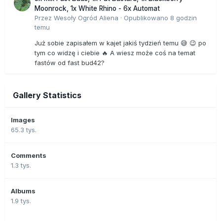
Moonrock, 1x White Rhino - 6x Automat
Przez
Wesoły Ogród Aliena
·
Opublikowano
8 godzin
temu
Już sobie zapisałem w kajet jakiś tydzień temu 😅 😉 po
tym co widzę i ciebie 🔥 A wiesz może coś na temat
fastów od fast bud42?
Gallery Statistics
Images
65.3 tys.
Comments
1.3 tys.
Albums
1.9 tys.