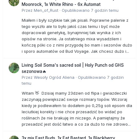
Moonrock, 1x White Rhino - 6x Automat
Przez
Men_of_Rust
·
Opublikowano
7 godzin temu
Miałem i były szybkie tak jak pisali. Poprawne palenie z
tego wyszło ale to było jakiś czas temu i być może
dopracowali genetykę, bynajmniej tak wynika z ich
opisów na stronie. Ja ostatniego mixa wysadzilem i
kończę póki co z nimi przygodę bo mam i sezonów dużo
i sporo automatów od Bud Voyage. Jak chcesz dużo i...
Living Soil Soma's sacred soil | Holy Punch od GHS
sezonowa🔥
Przez
Wesoły Ogród Aliena
·
Opublikowano
7 godzin
temu
Witam 👋 Dzisiaj mamy 23dzien od flipa i gwiazdeczki
zaczynają powiększać swoje rozmiary topów. Wczoraj
kiedy je podlewałem to dodałem po 0,25g soli epsom dla
leciutkiej korekty i nie chce przesadzić bo widać po
roślinach że nie brakuję im niczego. A pamiętajmy że
przesadzić jest dość łatwo a co za dużo to nie zdrowo...
3x mix Fast Buds, 1x Fat Bastard, 1x Blackberry