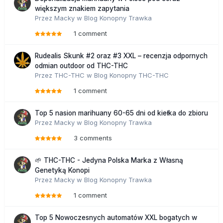
większym znakiem zapytania
Przez
Macky
w
Blog Konopny Trawka
1 comment
Rudealis Skunk #2 oraz #3 XXL – recenzja odpornych
odmian outdoor od THC-THC
Przez
THC-THC
w
Blog Konopny THC-THC
1 comment
Top 5 nasion marihuany 60-65 dni od kiełka do zbioru
Przez
Macky
w
Blog Konopny Trawka
3 comments
🌱 THC-THC - Jedyna Polska Marka z Własną
Genetyką Konopi
Przez
Macky
w
Blog Konopny Trawka
1 comment
Top 5 Nowoczesnych automatów XXL bogatych w