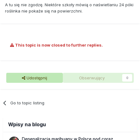
A tu się nie zgodzę. Niektóre szkoły mówią o naświetlaniu 24 póki
roślinka nie pokaże się na powierzchni.
This topic is now closed to further replies.
Udostępnij
Obserwujący
0
Go to topic listing
Wpisy na blogu
Depenalizacja marihuany w Polsce pod coraz