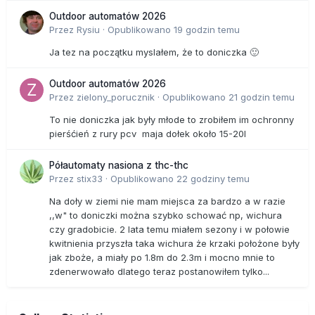
Outdoor automatów 2026
Przez
Rysiu
·
Opublikowano
19 godzin temu
Ja tez na początku myslałem, że to doniczka 🙂
Outdoor automatów 2026
Przez
zielony_porucznik
·
Opublikowano
21 godzin temu
To nie doniczka jak były młode to zrobiłem im ochronny
pierśćień z rury pcv maja dołek około 15-20l
Półautomaty nasiona z thc-thc
Przez
stix33
·
Opublikowano
22 godziny temu
Na doły w ziemi nie mam miejsca za bardzo a w razie
,,w" to doniczki można szybko schować np, wichura
czy gradobicie. 2 lata temu miałem sezony i w połowie
kwitnienia przyszła taka wichura że krzaki położone były
jak zboże, a miały po 1.8m do 2.3m i mocno mnie to
zdenerwowało dlatego teraz postanowiłem tylko...