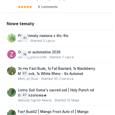
6 comments
Nowe tematy
Półautomaty nasiona z thc-thc
41
stix33
· Started
5 Lipca
Outdoor automatów 2026
19
zielony_porucznik
· Started
7 Lipca
3x mix Fast Buds, 1x Fat Bastard, 1x Blackberry
97
Moonrock, 1x White Rhino - 6x Automat
Men_of_Rust
· Started
30 Czerwca
Living Soil Soma's sacred soil | Holy Punch od
47
GHS sezonowa🔥
Wesoły Ogród Aliena
· Started
12 Maja
Fast Bud42 | Mango Frost Auto x1 | Mango