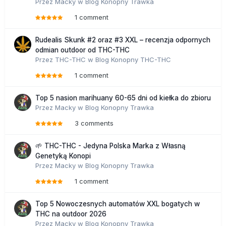
Przez
Macky
w
Blog Konopny Trawka
1 comment
Rudealis Skunk #2 oraz #3 XXL – recenzja odpornych
odmian outdoor od THC-THC
Przez
THC-THC
w
Blog Konopny THC-THC
1 comment
Top 5 nasion marihuany 60-65 dni od kiełka do zbioru
Przez
Macky
w
Blog Konopny Trawka
3 comments
🌱 THC-THC - Jedyna Polska Marka z Własną
Genetyką Konopi
Przez
Macky
w
Blog Konopny Trawka
1 comment
Top 5 Nowoczesnych automatów XXL bogatych w
THC na outdoor 2026
Przez
Macky
w
Blog Konopny Trawka