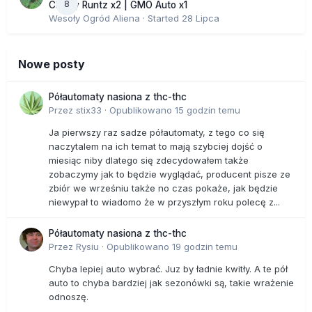
8
Cherry Runtz x2 | GMO Auto x1
Wesoły Ogród Aliena
· Started
28 Lipca
Nowe posty
Półautomaty nasiona z thc-thc
Przez
stix33
·
Opublikowano
15 godzin temu
Ja pierwszy raz sadze półautomaty, z tego co się
naczytalem na ich temat to mają szybciej dojść o
miesiąc niby dlatego się zdecydowałem także
zobaczymy jak to będzie wyglądać, producent pisze ze
zbiór we wrześniu także no czas pokaże, jak będzie
niewypał to wiadomo że w przyszłym roku polecę z...
Półautomaty nasiona z thc-thc
Przez
Rysiu
·
Opublikowano
19 godzin temu
Chyba lepiej auto wybrać. Juz by ładnie kwitły. A te pół
auto to chyba bardziej jak sezonówki są, takie wrażenie
odnoszę.