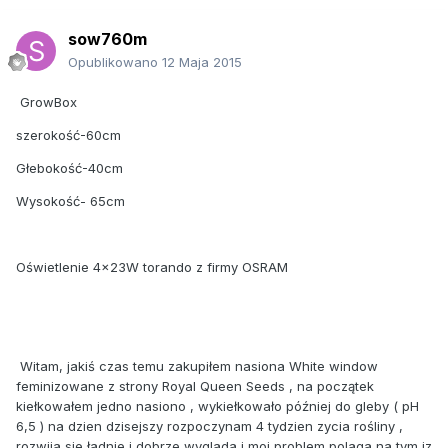
sow760m
Opublikowano
12 Maja 2015
GrowBox
szerokość-60cm
Głebokość-40cm
Wysokość- 65cm
Oświetlenie 4x23W torando z firmy OSRAM
Witam, jakiś czas temu zakupiłem nasiona White window
feminizowane z strony Royal Queen Seeds , na początek
kiełkowałem jedno nasiono , wykiełkowało później do gleby ( pH
6,5 ) na dzien dzisejszy rozpoczynam 4 tydzien zycia rośliny ,
rozwija sie ładnie i dobrze wyglada i moj problem polaga na tym iz