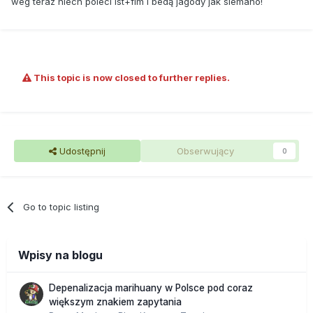
weg teraz niech poleci lst+fim i bedą jagody jak siemano!
This topic is now closed to further replies.
Udostępnij
Obserwujący
0
Go to topic listing
Wpisy na blogu
Depenalizacja marihuany w Polsce pod coraz
większym znakiem zapytania