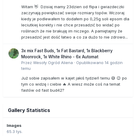
Witam 👋 Dzisiaj mamy 23dzien od flipa i gwiazdeczki
zaczynają powiększać swoje rozmiary topów. Wczoraj
kiedy je podlewałem to dodałem po 0,25g soli epsom dla
leciutkiej korekty i nie chce przesadzić bo widać po
roślinach że nie brakuję im niczego. A pamiętajmy że
przesadzić jest dość łatwo a co za dużo to nie zdrowo...
3x mix Fast Buds, 1x Fat Bastard, 1x Blackberry
Moonrock, 1x White Rhino - 6x Automat
Przez
Wesoły Ogród Aliena
·
Opublikowano
14 godzin
temu
Już sobie zapisałem w kajet jakiś tydzień temu 😅 😉 po
tym co widzę i ciebie 🔥 A wiesz może coś na temat
fastów od fast bud42?
Gallery Statistics
Images
65.3 tys.