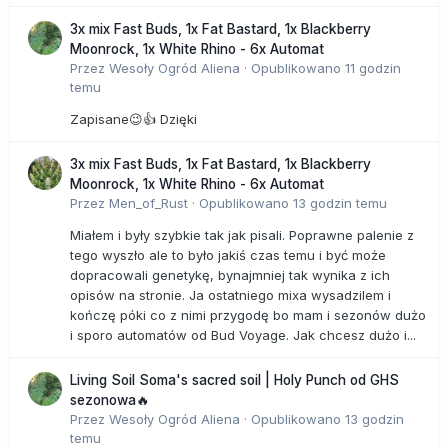
3x mix Fast Buds, 1x Fat Bastard, 1x Blackberry
Moonrock, 1x White Rhino - 6x Automat
Przez
Wesoły Ogród Aliena
·
Opublikowano
11 godzin
temu
Zapisane😉👍 Dzięki
3x mix Fast Buds, 1x Fat Bastard, 1x Blackberry
Moonrock, 1x White Rhino - 6x Automat
Przez
Men_of_Rust
·
Opublikowano
13 godzin temu
Miałem i były szybkie tak jak pisali. Poprawne palenie z
tego wyszło ale to było jakiś czas temu i być może
dopracowali genetykę, bynajmniej tak wynika z ich
opisów na stronie. Ja ostatniego mixa wysadzilem i
kończę póki co z nimi przygodę bo mam i sezonów dużo
i sporo automatów od Bud Voyage. Jak chcesz dużo i...
Living Soil Soma's sacred soil | Holy Punch od GHS
sezonowa🔥
Przez
Wesoły Ogród Aliena
·
Opublikowano
13 godzin
temu