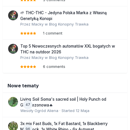
🌱 THC-THC - Jedyna Polska Marka z Własną
Genetyką Konopi
Przez
Macky
w
Blog Konopny Trawka
1 comment
Top 5 Nowoczesnych automatów XXL bogatych w
THC na outdoor 2026
Przez
Macky
w
Blog Konopny Trawka
6 comments
Nowe tematy
Living Soil Soma's sacred soil | Holy Punch od
47
GHS sezonowa🔥
Wesoły Ogród Aliena
· Started
12 Maja
3x mix Fast Buds, 1x Fat Bastard, 1x Blackberry
96
Moonrock, 1x White Rhino - 6x Automat