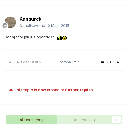
Kangurek
Opublikowano
10 Maja 2015
Dodaj foty jak juz ogarniesz
POPRZEDNIA
Strona 1 z 2
DALEJ
This topic is now closed to further replies.
Udostępnij
Obserwujący
0