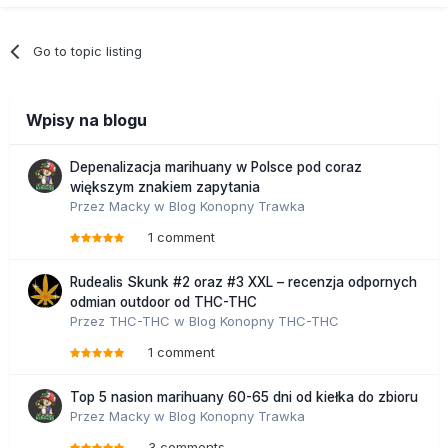
Go to topic listing
Wpisy na blogu
Depenalizacja marihuany w Polsce pod coraz
większym znakiem zapytania
Przez
Macky
w
Blog Konopny Trawka
1 comment
Rudealis Skunk #2 oraz #3 XXL – recenzja odpornych
odmian outdoor od THC-THC
Przez
THC-THC
w
Blog Konopny THC-THC
1 comment
Top 5 nasion marihuany 60-65 dni od kiełka do zbioru
Przez
Macky
w
Blog Konopny Trawka
3 comments