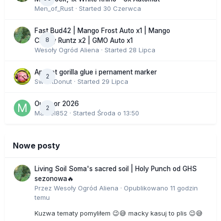
Men_of_Rust
· Started
30 Czerwca
Fast Bud42 | Mango Frost Auto x1 | Mango
8
Cherry Runtz x2 | GMO Auto x1
Wesoły Ogród Aliena
· Started
28 Lipca
Apricot gorilla glue i pernament marker
2
SweetDonut
· Started
29 Lipca
Outdoor 2026
2
Marcel852
· Started
Środa o 13:50
Nowe posty
Living Soil Soma's sacred soil | Holy Punch od GHS
sezonowa🔥
Przez
Wesoły Ogród Aliena
·
Opublikowano
11 godzin
temu
Kuzwa tematy pomyliłem 😉😅 macky kasuj to plis 😉😅