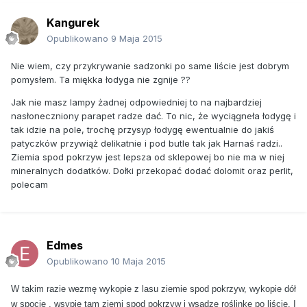
Kangurek
Opublikowano
9 Maja 2015
Nie wiem, czy przykrywanie sadzonki po same liście jest dobrym
pomysłem. Ta miękka łodyga nie zgnije ??
Jak nie masz lampy żadnej odpowiedniej to na najbardziej
nasłoneczniony parapet radze dać. To nic, że wyciągneła łodygę i
tak idzie na pole, trochę przysyp łodygę ewentualnie do jakiś
patyczków przywiąż delikatnie i pod butle tak jak Harnaś radzi..
Ziemia spod pokrzyw jest lepsza od sklepowej bo nie ma w niej
mineralnych dodatków. Dołki przekopać dodać dolomit oraz perlit,
polecam
Edmes
Opublikowano
10 Maja 2015
W takim razie wezmę wykopie z lasu ziemie spod pokrzyw, wykopie dół
w spocie , wsypie tam ziemi spod pokrzyw i wsadzę roślinkę po liście. I