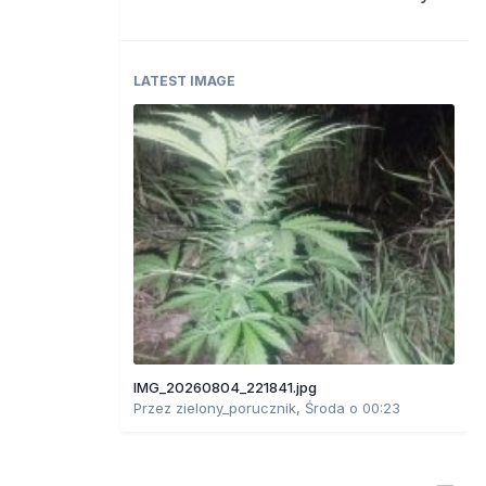
LATEST IMAGE
IMG_20260804_221841.jpg
Przez
zielony_porucznik
,
Środa o 00:23