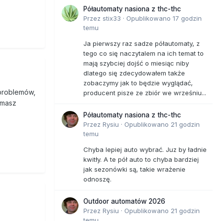
Półautomaty nasiona z thc-thc
Przez
stix33
·
Opublikowano
17 godzin
temu
Ja pierwszy raz sadze półautomaty, z
tego co się naczytalem na ich temat to
mają szybciej dojść o miesiąc niby
dlatego się zdecydowałem także
zobaczymy jak to będzie wyglądać,
 problemów,
producent pisze ze zbiór we wrześniu...
 masz
Półautomaty nasiona z thc-thc
Przez
Rysiu
·
Opublikowano
21 godzin
temu
Chyba lepiej auto wybrać. Juz by ładnie
kwitły. A te pół auto to chyba bardziej
jak sezonówki są, takie wrażenie
odnoszę.
Outdoor automatów 2026
Przez
Rysiu
·
Opublikowano
21 godzin
temu