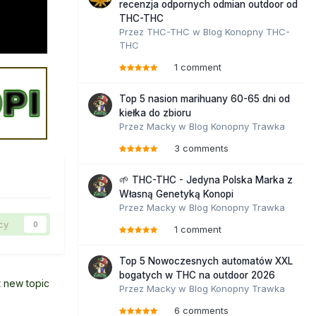
recenzja odpornych odmian outdoor od
THC-THC
Przez
THC-THC
w
Blog Konopny THC-
THC
1 comment
Top 5 nasion marihuany 60-65 dni od
kiełka do zbioru
Przez
Macky
w
Blog Konopny Trawka
3 comments
🌱 THC-THC - Jedyna Polska Marka z
Własną Genetyką Konopi
Przez
Macky
w
Blog Konopny Trawka
cy
0
1 comment
Top 5 Nowoczesnych automatów XXL
bogatych w THC na outdoor 2026
t new topic
Przez
Macky
w
Blog Konopny Trawka
6 comments