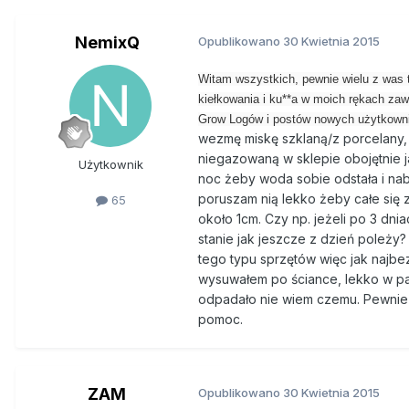
NemixQ
Opublikowano
30 Kwietnia 2015
Witam wszystkich, pewnie wielu z was 
kiełkowania i ku**a w moich rękach zaws
Grow Logów i postów nowych użytkownik
wezmę miskę szklaną/z porcelany, 
niegazowaną w sklepie obojętnie jak
Użytkownik
noc żeby woda sobie odstała i nab
poruszam nią lekko żeby całe się z
65
około 1cm. Czy np. jeżeli po 3 dnia
stanie jak jeszcze z dzień poleż
tego typu sprzętów więc jak najbe
wysuwałem po ściance, lekko w pal
odpadało nie wiem czemu. Pewnie co
pomoc.
ZAM
Opublikowano
30 Kwietnia 2015