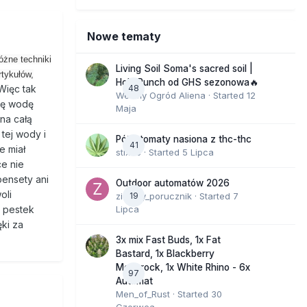
Nowe tematy
óżne techniki
Living Soil Soma's sacred soil |
rtykułów,
Holy Punch od GHS sezonowa🔥
48
Więc tak
Wesoły Ogród Aliena
· Started
12
ię wodę
Maja
 na całą
tej wody i
Półautomaty nasiona z thc-thc
41
e miał
stix33
· Started
5 Lipca
ce nie
pensety ani
Outdoor automatów 2026
oli
zielony_porucznik
19
· Started
7
Lipca
9 pestek
ęki za
3x mix Fast Buds, 1x Fat
Bastard, 1x Blackberry
Moonrock, 1x White Rhino - 6x
97
Automat
Men_of_Rust
· Started
30
Czerwca