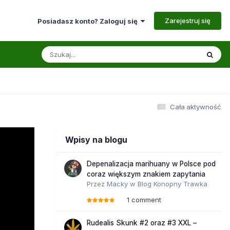
Zarejestruj się
Posiadasz konto? Zaloguj się
Cała aktywność
Wpisy na blogu
Depenalizacja marihuany w Polsce pod
coraz większym znakiem zapytania
Przez
Macky
w
Blog Konopny Trawka
1 comment
Rudealis Skunk #2 oraz #3 XXL –