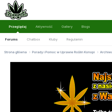
Przeglądaj
Aktywność
Gallery
Blogs
Forums
Chatbox
Kluby
Regulamin
Strona główna
Porady i Pomoc w Uprawie Roślin Konopi
Archi