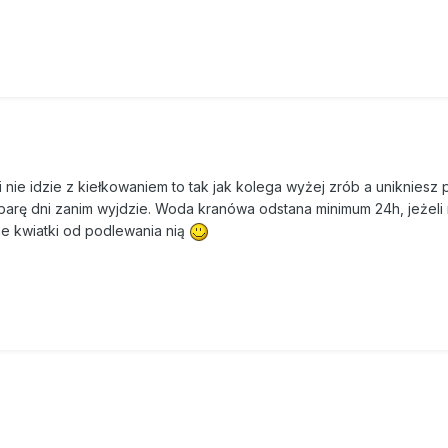
Ci nie idzie z kiełkowaniem to tak jak kolega wyżej zrób a unikniesz
a parę dni zanim wyjdzie. Woda kranówa odstana minimum 24h, jeżeli
nne kwiatki od podlewania nią