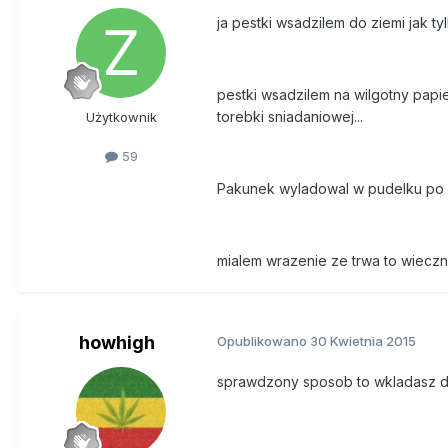
ja pestki wsadzilem do ziemi jak ty
pestki wsadzilem na wilgotny papi
torebki sniadaniowej...
Użytkownik
59
Pakunek wyladowal w pudelku po 
mialem wrazenie ze trwa to wieczno
howhigh
Opublikowano
30 Kwietnia 2015
sprawdzony sposob to wkladasz do