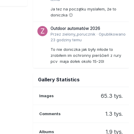
Ja tez na początku myslałem, że to
doniczka 🙂
Outdoor automatów 2026
Przez
zielony_porucznik
·
Opublikowano
23 godziny temu
To nie doniczka jak były młode to
zrobiłem im ochronny pierśćień z rury
pcv maja dołek około 15-20l
Gallery Statistics
65.3 tys.
Images
1.3 tys.
Comments
1.9 tys.
Albums