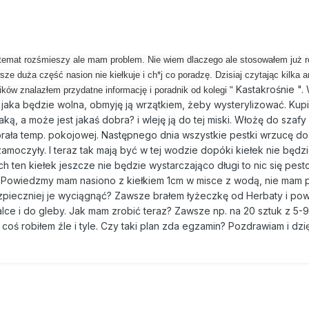
temat rozśmieszy ale mam problem. Nie wiem dlaczego ale stosowałem już r
ze duża część nasion nie kiełkuje i ch*j co poradzę. Dzisiaj czytając kilka a
Kastakrośnie ". 
ów znalazłem przydatne informację i poradnik od kolegi "
jaka będzie wolna, obmyję ją wrzątkiem, żeby wysterylizować. Kup
ą, a może jest jakaś dobra? i wleję ją do tej miski. Włożę do szafy
rała temp. pokojowej. Następnego dnia wszystkie pestki wrzucę do 
amoczyły. I teraz tak mają być w tej wodzie dopóki kiełek nie będzi
ch ten kiełek jeszcze nie będzie wystarczająco długi to nic się pest
y? Powiedzmy mam nasiono z kiełkiem 1cm w misce z wodą, nie mam 
zpieczniej je wyciągnąć? Zawsze brałem łyżeczkę od Herbaty i pow
ce i do gleby. Jak mam zrobić teraz? Zawsze np. na 20 sztuk z 5-
ś robiłem źle i tyle. Czy taki plan zda egzamin? Pozdrawiam i dzi