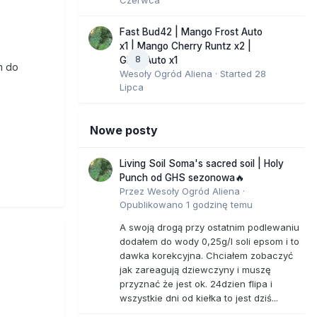
Fast Bud42 | Mango Frost Auto
x1 | Mango Cherry Runtz x2 |
8
GMO Auto x1
m do
Wesoły Ogród Aliena
· Started
28
Lipca
Nowe posty
Living Soil Soma's sacred soil | Holy
Punch od GHS sezonowa🔥
Przez
Wesoły Ogród Aliena
·
Opublikowano
1 godzinę temu
A swoją drogą przy ostatnim podlewaniu
dodałem do wody 0,25g/l soli epsom i to
dawka korekcyjna. Chciałem zobaczyć
jak zareagują dziewczyny i muszę
przyznać że jest ok. 24dzien flipa i
wszystkie dni od kiełka to jest dziś...