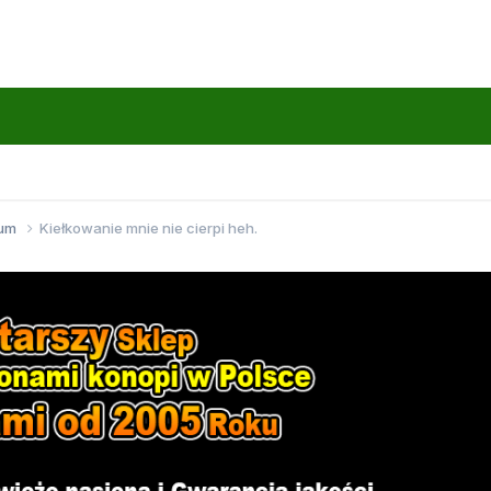
wum
Kiełkowanie mnie nie cierpi heh.