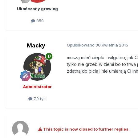
Ukończony growlog
858
Macky
Opublikowano
30 Kwietnia 2015
muszą mieć ciepło i wilgotno, jak 
tylko nie grzeb w ziemi bo to trw
zdatną do picia i nie umierają Ci i
Administrator
7.9 tys.
This topic is now closed to further replies.