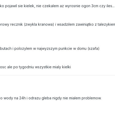
lko pojawil sie kielek, nie czekalem az wyrosnie ogon 3cm czy iles...
erowy recznik (zwykla kranowa) i wsadzilem zawiniątko z talezykie
butach i polozylem w najwyzszym punkcie w domu (szafa)
sc ale po tygodniu wszystkie mialy kielki
 wody na 24h i odrazu gleba nigdy nie mialem problemow.