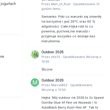
 jogurtach
Przez
Men_of_Rust
·
Opublikowano
13
godzin temu
Siemanko. Póki co warunki się zmieniły
na korzystne i jest 26°C oraz 60 %
wilgotności. Cała trójka robi to co
powinna, puchnie,nie marudzi i
przyjmuje wszystko co dostaje bez
marudzenia.
Outdoor 2026
bie
Przez
stix33
·
Opublikowano
Wczoraj o
14:40
Śliczne
Outdoor 2026
Przez
Marcel852
·
Opublikowano
Wczoraj o 13:50
Hejka Mój outdoor na 2026 to 2x Speed
Gorrilla Glue Af Fem od Akseeds i 1x
AutoBlack Berry Kush Fem AF Tak to