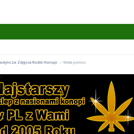
jedyncze Zdjęcia Roślin Konopi
Mała pomoc