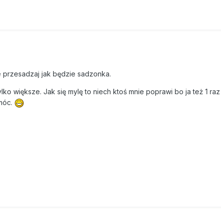
le przesadzaj jak będzie sadzonka.
tylko większe. Jak się mylę to niech ktoś mnie poprawi bo ja też 1 ra
móc.