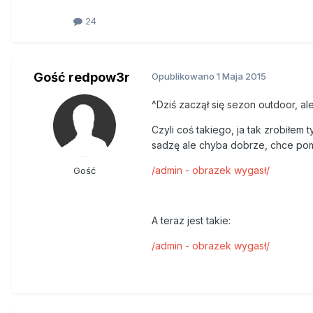
24
Gość redpow3r
Opublikowano
1 Maja 2015
^Dziś zaczął się sezon outdoor, a
Czyli coś takiego, ja tak zrobiłem 
sadzę ale chyba dobrze, chce po
/admin - obrazek wygasł/
Gość
A teraz jest takie:
/admin - obrazek wygasł/