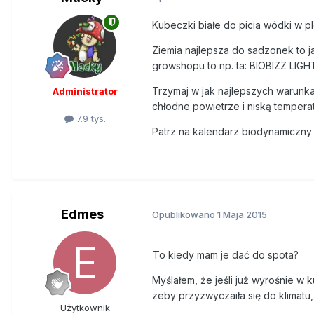
Kubeczki białe do picia wódki w p
Ziemia najlepsza do sadzonek to ja
growshopu to np. ta:
BIOBIZZ LIG
Trzymaj w jak najlepszych warunk
Administrator
chłodne powietrze i niską temperat
7.9 tys.
Patrz na kalendarz biodynamiczny 
Edmes
Opublikowano
1 Maja 2015
To kiedy mam je dać do spota?
Myślałem, że jeśli już wyrośnie w k
zeby przyzwyczaiła się do klimatu
Użytkownik