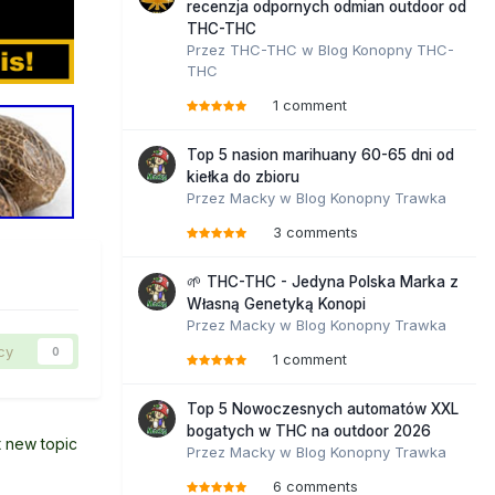
recenzja odpornych odmian outdoor od
THC-THC
Przez
THC-THC
w
Blog Konopny THC-
THC
1 comment
Top 5 nasion marihuany 60-65 dni od
kiełka do zbioru
Przez
Macky
w
Blog Konopny Trawka
3 comments
🌱 THC-THC - Jedyna Polska Marka z
Własną Genetyką Konopi
Przez
Macky
w
Blog Konopny Trawka
cy
0
1 comment
Top 5 Nowoczesnych automatów XXL
bogatych w THC na outdoor 2026
t new topic
Przez
Macky
w
Blog Konopny Trawka
6 comments