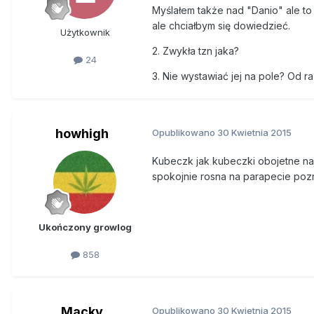
Myślałem także nad "Danio" ale to
ale chciałbym się dowiedzieć.
Użytkownik
2. Zwykła tzn jaka?
24
3. Nie wystawiać jej na pole? Od ra
howhigh
Opublikowano
30 Kwietnia 2015
Kubeczk jak kubeczki obojetne naj
spokojnie rosna na parapecie pozn
Ukończony growlog
858
Macky
Opublikowano
30 Kwietnia 2015