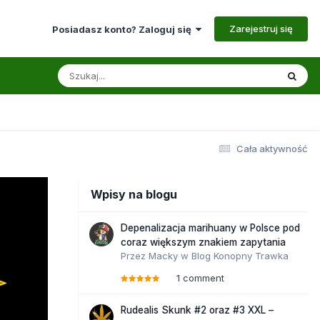
Zarejestruj się
Posiadasz konto? Zaloguj się
Cała aktywność
Wpisy na blogu
Depenalizacja marihuany w Polsce pod
coraz większym znakiem zapytania
Przez
Macky
w
Blog Konopny Trawka
1 comment
Rudealis Skunk #2 oraz #3 XXL –