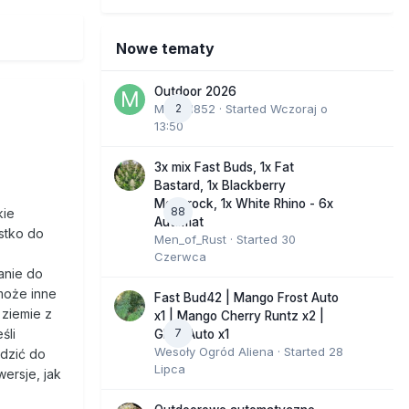
Nowe tematy
Outdoor 2026
Marcel852
2
· Started
Wczoraj o
13:50
3x mix Fast Buds, 1x Fat
Bastard, 1x Blackberry
Moonrock, 1x White Rhino - 6x
88
kie
Automat
stko do
Men_of_Rust
· Started
30
Czerwca
anie do
może inne
Fast Bud42 | Mango Frost Auto
 ziemie z
x1 | Mango Cherry Runtz x2 |
7
śli
GMO Auto x1
Wesoły Ogród Aliena
· Started
28
adzić do
Lipca
ersje, jak