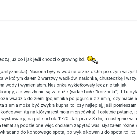
dzą już co i jak jeśli chodzi o growing itd.
(partyzancka). Nasiona były w wodzie przez ok.6h po czym wszyst
ka w którym dałem 2 warstwy wacików, nasionka, chusteczkę i wszy
m wody i wymieniałem. Nasionka wykiełkowały lecz nie tak jak
rupy, ale wyszły nie są za duże (widać białe "korzonki"). I Tu pyt
może wsadzić do ziemi (pojemnika po jogurcie z ziemią) czy macie 
ta ziemia może być zwykła kupna itd. czy najlepiej, jeśli pomieszam
 końcowym (tą na którym jest moja miejscówka). I ostatnie pytanie, je
wystawiać ją na pole od ok. 11-20 i tak przez 3 dni, a następnie ws
 temat są podzielone więc chciałem zapytać was, słyszałem różne w
wkładano do końcowego spota, po wykiełkowaniu do spota itd. itp