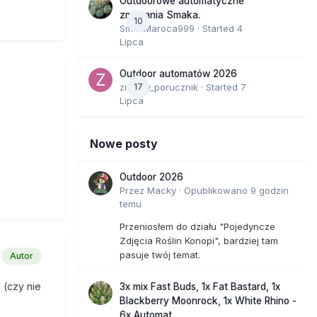
Outdoorowe automatyczne
zmagania Smaka.
10
SmakMaroca999
· Started
4
Lipca
Outdoor automatów 2026
zielony_porucznik
17
· Started
7
Lipca
Nowe posty
Outdoor 2026
Przez
Macky
·
Opublikowano
9 godzin
temu
Przeniosłem do działu "Pojedyncze
Zdjęcia Roślin Konopi", bardziej tam
pasuje twój temat.
Autor
 (czy nie
3x mix Fast Buds, 1x Fat Bastard, 1x
Blackberry Moonrock, 1x White Rhino -
6x Automat