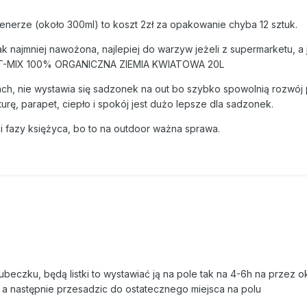
lenerze (około 300ml) to koszt 2zł za opakowanie chyba 12 sztuk.
k najmniej nawożona, najlepiej do warzyw jeżeli z supermarketu, a j
HT-MIX 100% ORGANICZNA ZIEMIA KWIATOWA 20L
ach, nie wystawia się sadzonek na out bo szybko spowolnią rozwój
urę, parapet, ciepło i spokój jest dużo lepsze dla sadzonek.
i fazy księżyca, bo to na outdoor ważna sprawa.
ubeczku, będą listki to wystawiać ją na pole tak na 4-6h na przez ok
, a następnie przesadzic do ostatecznego miejsca na polu