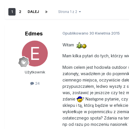
1
2
DALEJ
Strona 1 z 2
Edmes
Opublikowano
30 Kwietnia 2015
Witam
Mam kilka pytań do tych, którzy wie
Moim celem jest hodowla outdoor 
Użytkownik
zatonęły, wsadziłem je do pojemni
ciemnego miejsca, oczywiście dałe
24
przypuszczałem, ledwo wyszły z sko
was, zostawić je jeszcze czy też 
zdanie
? Następne pytanie, czy 
sklepu i tą, którą będzie w efekcie
wykiełkuje w pojemniczku z ziemia 
ostatecznego spota? Zdania na ten
np od razu po moczeniu nasionek 