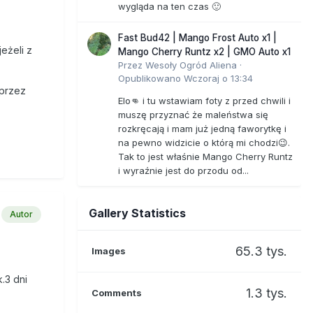
wygląda na ten czas 🙂
Fast Bud42 | Mango Frost Auto x1 |
eżeli z
Mango Cherry Runtz x2 | GMO Auto x1
Przez
Wesoły Ogród Aliena
·
Opublikowano
Wczoraj o 13:34
 przez
Elo👊 i tu wstawiam foty z przed chwili i
muszę przyznać że maleństwa się
rozkręcają i mam już jedną faworytkę i
na pewno widzicie o którą mi chodzi😉.
Tak to jest właśnie Mango Cherry Runtz
i wyraźnie jest do przodu od...
Gallery Statistics
Autor
65.3 tys.
Images
.3 dni
1.3 tys.
Comments