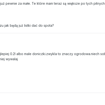
 już pewnie za małe. Te które mam teraz są większe po tych pitnych
zu jak będą już listki dać do spota?
lepiej 0.2l albo male doniczki.zwykla to znaczy ogrodowa.niech so
iej wywalaj