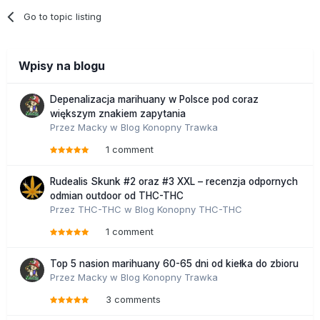
Go to topic listing
Wpisy na blogu
Depenalizacja marihuany w Polsce pod coraz
większym znakiem zapytania
Przez
Macky
w
Blog Konopny Trawka
1 comment
Rudealis Skunk #2 oraz #3 XXL – recenzja odpornych
odmian outdoor od THC-THC
Przez
THC-THC
w
Blog Konopny THC-THC
1 comment
Top 5 nasion marihuany 60-65 dni od kiełka do zbioru
Przez
Macky
w
Blog Konopny Trawka
3 comments