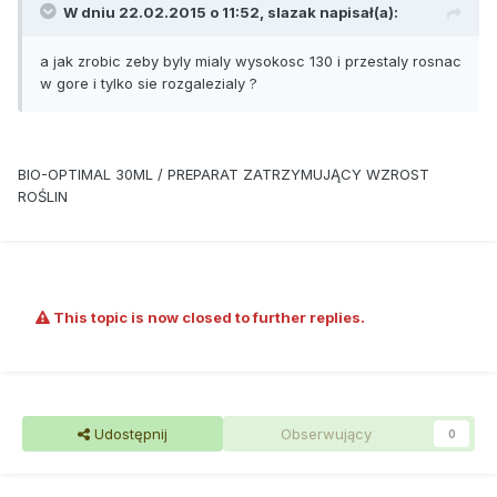
W dniu 22.02.2015 o 11:52, slazak napisał(a):
a jak zrobic zeby byly mialy wysokosc 130 i przestaly rosnac
w gore i tylko sie rozgalezialy ?
BIO-OPTIMAL 30ML / PREPARAT ZATRZYMUJĄCY WZROST
ROŚLIN
This topic is now closed to further replies.
Udostępnij
Obserwujący
0