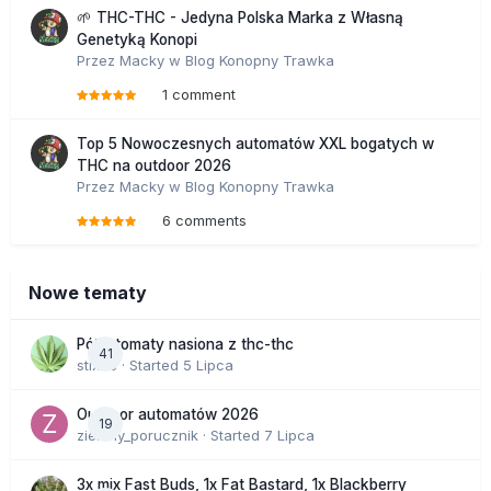
🌱 THC-THC - Jedyna Polska Marka z Własną
Genetyką Konopi
Przez
Macky
w
Blog Konopny Trawka
1 comment
Top 5 Nowoczesnych automatów XXL bogatych w
THC na outdoor 2026
Przez
Macky
w
Blog Konopny Trawka
6 comments
Nowe tematy
Półautomaty nasiona z thc-thc
41
stix33
· Started
5 Lipca
Outdoor automatów 2026
19
zielony_porucznik
· Started
7 Lipca
3x mix Fast Buds, 1x Fat Bastard, 1x Blackberry