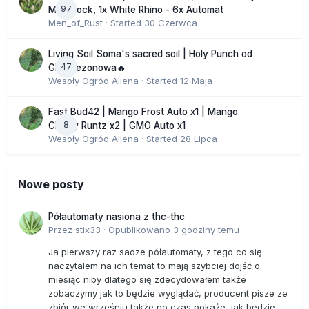
97
Moonrock, 1x White Rhino - 6x Automat
Men_of_Rust
· Started
30 Czerwca
Living Soil Soma's sacred soil | Holy Punch od
47
GHS sezonowa🔥
Wesoły Ogród Aliena
· Started
12 Maja
Fast Bud42 | Mango Frost Auto x1 | Mango
8
Cherry Runtz x2 | GMO Auto x1
Wesoły Ogród Aliena
· Started
28 Lipca
Nowe posty
Półautomaty nasiona z thc-thc
Przez
stix33
·
Opublikowano
3 godziny temu
Ja pierwszy raz sadze półautomaty, z tego co się
naczytalem na ich temat to mają szybciej dojść o
miesiąc niby dlatego się zdecydowałem także
zobaczymy jak to będzie wyglądać, producent pisze ze
zbiór we wrześniu także no czas pokaże, jak będzie