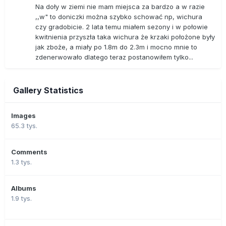
Na doły w ziemi nie mam miejsca za bardzo a w razie
,,w" to doniczki można szybko schować np, wichura
czy gradobicie. 2 lata temu miałem sezony i w połowie
kwitnienia przyszła taka wichura że krzaki położone były
jak zboże, a miały po 1.8m do 2.3m i mocno mnie to
zdenerwowało dlatego teraz postanowiłem tylko...
Gallery Statistics
Images
65.3 tys.
Comments
1.3 tys.
Albums
1.9 tys.